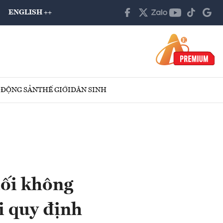
ENGLISH ++
 ĐỘNG SẢN
THẾ GIỚI
DÂN SINH
đối không
i quy định