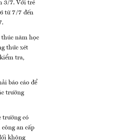
n 3/7. Với trẻ
6 từ 7/7 đến
7.
t thúc năm học
g thức xét
kiểm tra,
hải báo cáo để
ác trường
c trường có
i công an cấp
 đối không