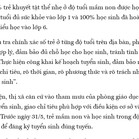
% trẻ khuyết tật thể nhẹ ở độ tuổi mầm non được h
 tuổi đủ sức khỏe vào lớp 1 và 100% học sinh đã ho
iểu học vào lớp 6.
 tra chính xác số trẻ ở từng độ tuổi trên địa bàn, p
hợp lý, đảm bảo đủ chỗ học cho học sinh, tránh tình
 Thực hiện công khai kế hoạch tuyển sinh, đảm bảo 
 chi tiêu, rõ thời gian, rõ phương thức và rõ trách 
 sinh".
ện, thị xã căn cứ vào tham mưu của phòng giáo dục 
ển sinh, giao chỉ tiêu phù hợp với điều kiện cơ sở vậ
 Trước ngày 31/5, trẻ mầm non và học sinh trong độ
 để đăng ký tuyển sinh đúng tuyến.