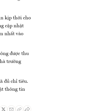
n kịp thời cho
ng cập nhật
ậm nhất vào
hông được thu
nhà trường
 đủ chỉ tiêu.
ật thông tin