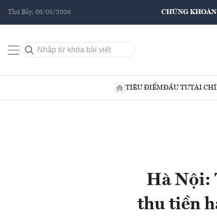
Thứ Bảy, 08/08/2026
CHỨNG KHOÁN
TIÊU ĐIỂM
ĐẦU TƯ
TÀI CH
Hà Nội: 
thu tiền 