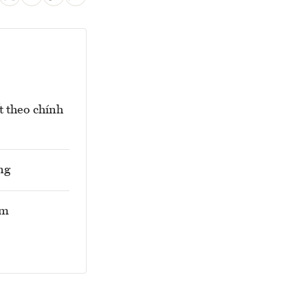
t theo chính
ng
am