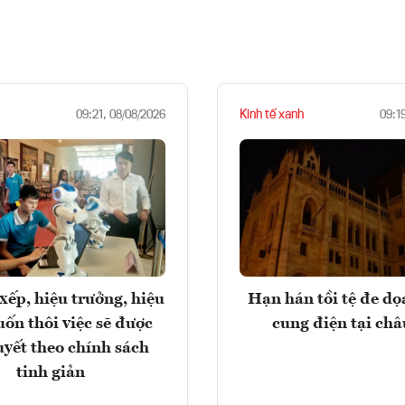
Kinh tế xanh
09:21, 08/08/2026
09:1
xếp, hiệu trưởng, hiệu
Hạn hán tồi tệ đe d
ốn thôi việc sẽ được
cung điện tại ch
uyết theo chính sách
tinh giản