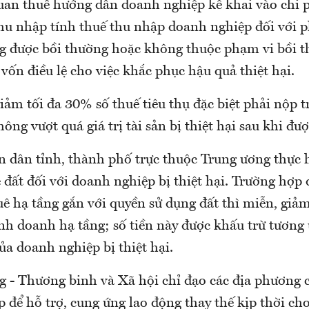
quan thuế hướng dẫn doanh nghiệp kê khai vào chi p
hu nhập tính thuế thu nhập doanh nghiệp đối với ph
ng được bồi thường hoặc không thuộc phạm vi bồi 
p vốn điều lệ cho việc khắc phục hậu quả thiệt hại.
iảm tối đa 30% số thuế tiêu thụ đặc biệt phải nộp 
ng vượt quá giá trị tài sản bị thiệt hại sau khi đư
n dân tỉnh, thành phố trực thuộc Trung ương thực h
 đất đối với doanh nghiệp bị thiệt hại. Trường hợp
huê hạ tầng gắn với quyền sử dụng đất thì miễn, giảm
nh doanh hạ tầng; số tiền này được khấu trừ tương 
ủa doanh nghiệp bị thiệt hại.
g - Thương binh và Xã hội chỉ đạo các địa phương c
 để hỗ trợ, cung ứng lao động thay thế kịp thời cho