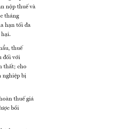
ạn nộp thuế và
ớc tháng
a hạn tối đa
 hại.
hẩu, thuế
 đối với
 thất; cho
 nghiệp bị
 hoàn thuế giá
được bồi