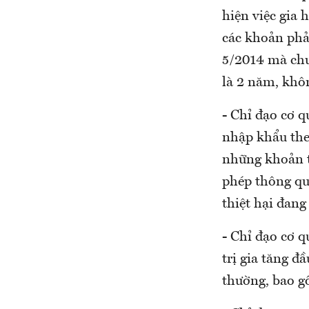
hiện việc gia 
các khoản phả
5/2014 mà chưa
là 2 năm, khôn
- Chỉ đạo cơ q
nhập khẩu the
những khoản t
phép thông qu
thiệt hại đang
- Chỉ đạo cơ q
trị gia tăng đ
thường, bao g