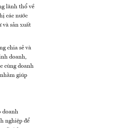
ng lãnh thổ về
hị các nước
ư và sản xuất
ng chia sẻ và
kinh doanh,
iệc cùng doanh
p nhằm giúp
ó doanh
nh nghiệp để