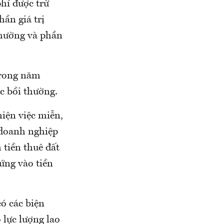
hí được trừ
ần giá trị
thường và phần
trong năm
ợc bồi thường.
iện việc miễn,
 doanh nghiệp
 tiền thuê đất
ứng vào tiền
ó các biện
 lực lượng lao