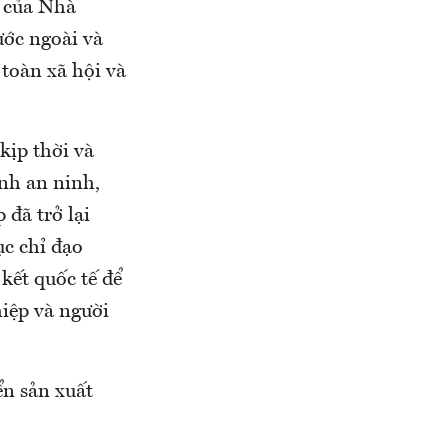
n của Nhà
ước ngoài và
 toàn xã hội và
kịp thời và
ình an ninh,
 đã trở lại
ục chỉ đạo
kết quốc tế để
iệp và người
ển sản xuất