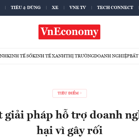
TIÊU & DÙNG
XE
VNE TV
TECH CONNECT
ÍNH
KINH TẾ SỐ
KINH TẾ XANH
THỊ TRƯỜNG
DOANH NGHIỆP
BẤT
TIÊU ĐIỂM
 giải pháp hỗ trợ doanh ng
hại vì gây rối