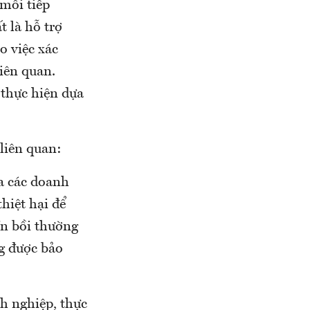
mối tiếp
t là hỗ trợ
o việc xác
liên quan.
 thực hiện dựa
 liên quan:
a các doanh
hiệt hại để
ền bồi thường
g được bảo
nh nghiệp, thực