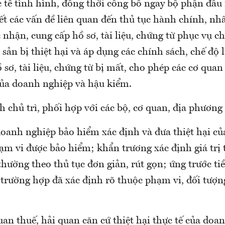
 tế tình hình, đồng thời công bố ngay bộ phận đầu 
ết các vấn đề liên quan đến thủ tục hành chính, nhấ
 nhận, cung cấp hồ sơ, tài liệu, chứng từ phục vụ ch
i sản bị thiệt hại và áp dụng các chính sách, chế độ 
sơ, tài liệu, chứng từ bị mất, cho phép các cơ quan
của doanh nghiệp và hậu kiểm.
h chủ trì, phối hợp với các bộ, cơ quan, địa phương
oanh nghiệp bảo hiểm xác định và đưa thiệt hại củ
m vi được bảo hiểm; khẩn trương xác định giá trị t
thường theo thủ tục đơn giản, rút gọn; ứng trước ti
 trường hợp đã xác định rõ thuộc phạm vi, đối tượn
uan thuế, hải quan căn cứ thiệt hại thực tế của doa