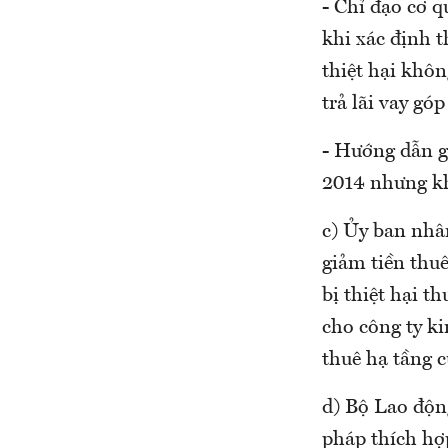
- Chỉ đạo cơ 
khi xác định t
thiệt hại khô
trả lãi vay gó
- Hướng dẫn g
2014 nhưng khô
c) Ủy ban nhâ
giảm tiền thuê
bị thiệt hại t
cho công ty ki
thuê hạ tầng c
d) Bộ Lao độn
pháp thích hợp