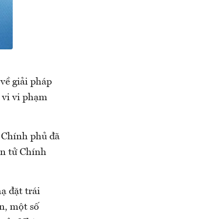
về giải pháp
 vi vi phạm
g Chính phủ đã
ện tử Chính
ạ đặt trái
n, một số