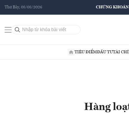
Thứ Bảy, 08/08/2026
CHỨNG KHOÁN
TIÊU ĐIỂM
ĐẦU TƯ
TÀI CH
Hàng loạt