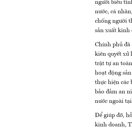
người biểu tìn
nước, cá nhân
chống người th
sản xuất kinh
Chính phủ đã 
kiên quyết xử 
trật tự an toà
hoạt động sản
thực hiện các 
bảo đảm an ni
nước ngoài tạ
Để giúp đỡ, hỗ
kinh doanh, T