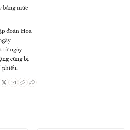
ay bằng mức
Tập đoàn Hoa
ngày
à từ ngày
ộng cũng bị
 phiếu.