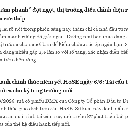
hãm phanh” đột ngột, thị trường điều chỉnh diện 
n cực thấp
 lại rõ nét trong phiên sáng nay, thậm chí cả nhà đầu tư 
iảm mạnh cường độ giải ngân. Dường như bên mua đang 
hị trường cho người bán để kiểm chứng sức ép ngắn hạn. S
á đang nhiều gấp 2,4 lần so với số tăng, xác nhận diễn bi
n trên diện rộng.
nh chính thức niêm yết HoSE ngày 6/8: Tái cấu t
mở ra chu kỳ tăng trưởng mới
8/2026, mã cổ phiếu DMX của Công ty Cổ phần Đầu tư Đ
h thức giao dịch trên sàn HoSE. Sự kiện này đánh dấu c
g sau quá trình tái cấu trúc, mở ra chu kỳ phát triển bứt 
ắt của thế hệ điều hành tiếp nối.