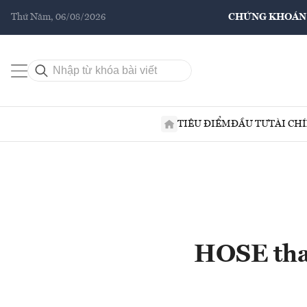
Thứ Năm, 06/08/2026
CHỨNG KHOÁN
TIÊU ĐIỂM
ĐẦU TƯ
TÀI CH
HOSE tha