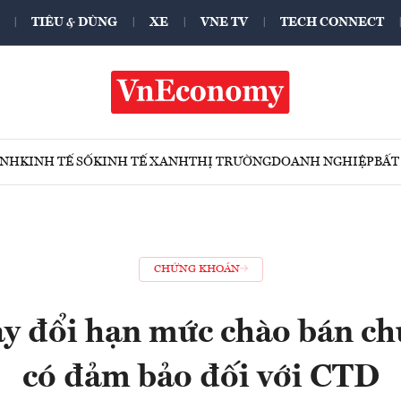
TIÊU & DÙNG
XE
VNE TV
TECH CONNECT
ÍNH
KINH TẾ SỐ
KINH TẾ XANH
THỊ TRƯỜNG
DOANH NGHIỆP
BẤT
CHỨNG KHOÁN
y đổi hạn mức chào bán ch
có đảm bảo đối với CTD