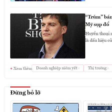
“Trùm” bán
Mỹ sụp đổ
Huyền thoại n
là dấu hiệu củ
Doanh nghiệp niêm yết
Thị trường
Xem thêm
Đừng bỏ lỡ