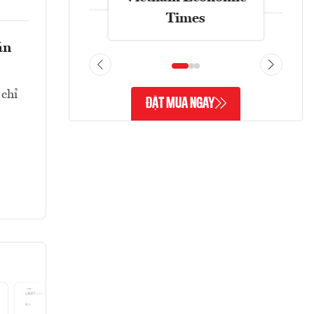
Times
án
 chỉ
ĐẶT MUA NGAY