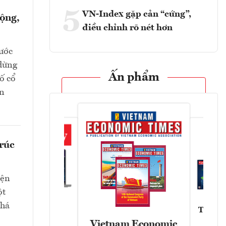
5
VN-Index gặp cản “cứng”,
rộng,
điều chỉnh rõ nét hơn
nước
dừng
Ấn phẩm
ố cổ
ến
rúc
iện
ột
phá
Tạp chí
Askonomy
Vietnam Economic