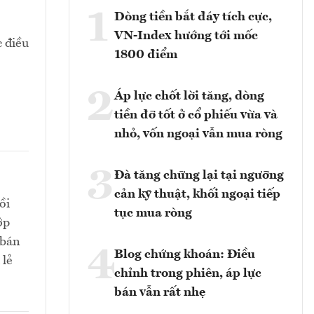
1
Dòng tiền bắt đáy tích cực,
VN-Index hướng tới mốc
c điều
1800 điểm
2
Áp lực chốt lời tăng, dòng
tiền đỡ tốt ở cổ phiếu vừa và
nhỏ, vốn ngoại vẫn mua ròng
3
Đà tăng chững lại tại ngưỡng
cản kỹ thuật, khối ngoại tiếp
ồi
tục mua ròng
ớp
 bán
4
Blog chứng khoán: Điều
 lẻ
chỉnh trong phiên, áp lực
bán vẫn rất nhẹ