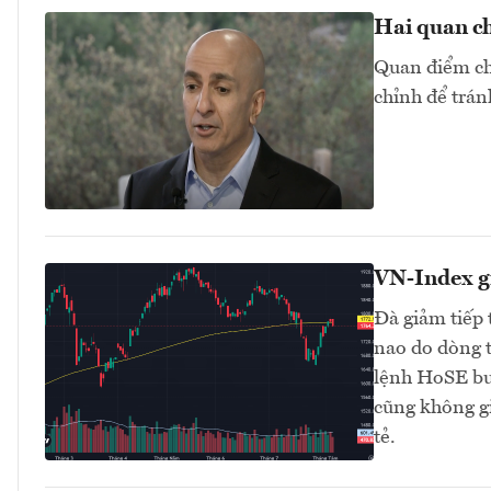
Hai quan ch
Quan điểm chu
chỉnh để trán
VN-Index g
Đà giảm tiếp 
nao do dòng t
lệnh HoSE buổ
cũng không gi
tẻ.