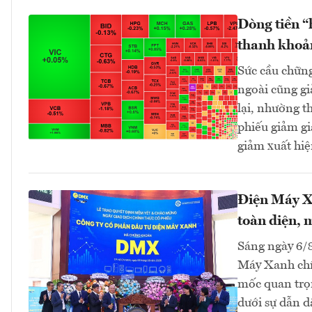
Dòng tiền “
thanh khoả
Sức cầu chững
ngoài cũng g
lại, nhường t
phiếu giảm gi
giảm xuất hiệ
Điện Máy Xa
toàn diện, 
Sáng ngày 6/
Máy Xanh chín
mốc quan trọn
dưới sự dẫn d