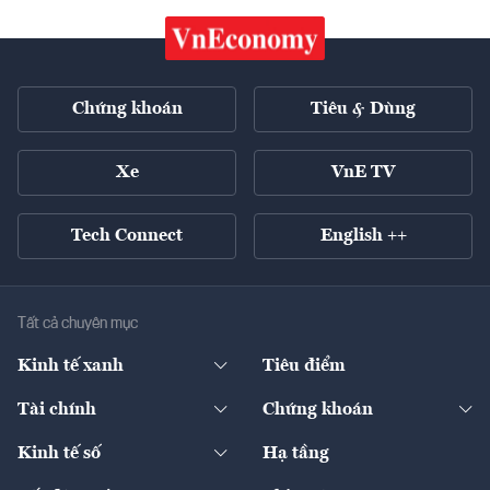
Chứng khoán
Tiêu & Dùng
Xe
VnE TV
Tech Connect
English ++
Tất cả chuyên mục
Kinh tế xanh
Tiêu điểm
Chuyển động xanh
Tài chính
Chứng khoán
Pháp lý
Ngân hàng
Doanh nghiệp niêm yết
Kinh tế số
Hạ tầng
Thương hiệu xanh
Thị trường vốn
Thị trường
Sản phẩm - Thị trường