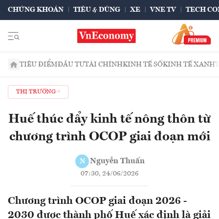
CHỨNG KHOÁN
TIÊU & DÙNG
XE
VNE TV
TECH CO
TIÊU ĐIỂM
ĐẦU TƯ
TÀI CHÍNH
KINH TẾ SỐ
KINH TẾ XANH
THỊ TRƯỜNG
Huế thúc đẩy kinh tế nông thôn từ
chương trình OCOP giai đoạn mới
Nguyễn Thuấn
N
07:30, 24/06/2026
Chương trình OCOP giai đoạn 2026 -
2030 được thành phố Huế xác định là giải