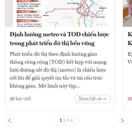
Định hướng metro và TOD chiến lược
K
trong phát triển đô thị bền vững
K
Phát triển đô thị theo định hướng giao
K
thông công cộng (TOD) kết hợp với mạng
V
lưới đường sắt đô thị (metro) là chiến lược
cốt lõi để giải quyết ùn tắc và tái cấu trúc
không gian. Mô hình này tập...
10
bài viết
Xem tất cả
2
1
2
3
4