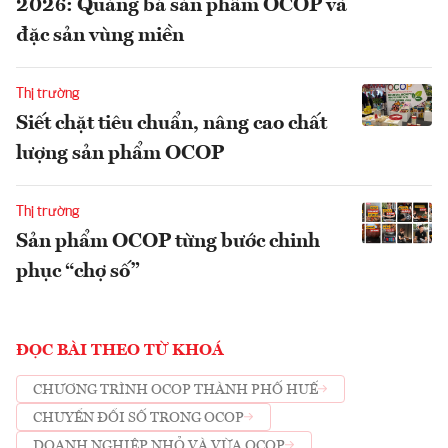
2026: Quảng bá sản phẩm OCOP và
đặc sản vùng miền
Thị trường
Siết chặt tiêu chuẩn, nâng cao chất
lượng sản phẩm OCOP
Thị trường
Sản phẩm OCOP từng bước chinh
phục “chợ số”
ĐỌC BÀI THEO TỪ KHOÁ
CHƯƠNG TRÌNH OCOP THÀNH PHỐ HUẾ
CHUYỂN ĐỔI SỐ TRONG OCOP
DOANH NGHIỆP NHỎ VÀ VỪA OCOP