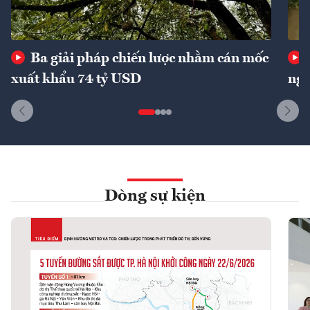
Ba giải pháp chiến lược nhằm cán mốc
xuất khẩu 74 tỷ USD
ngu
Dòng sự kiện