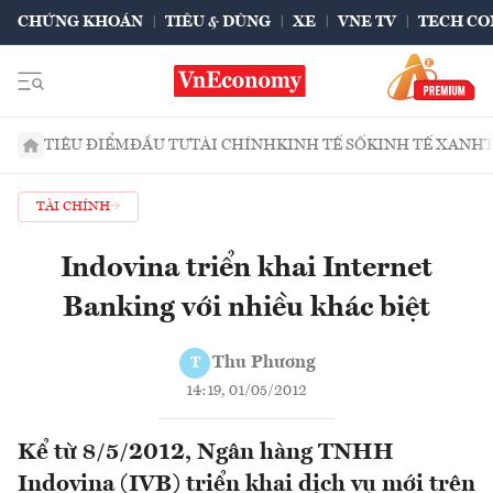
CHỨNG KHOÁN
TIÊU & DÙNG
XE
VNE TV
TECH CO
TIÊU ĐIỂM
ĐẦU TƯ
TÀI CHÍNH
KINH TẾ SỐ
KINH TẾ XANH
TÀI CHÍNH
Indovina triển khai Internet
Banking với nhiều khác biệt
Thu Phương
T
14:19, 01/05/2012
Kể từ 8/5/2012, Ngân hàng TNHH
Indovina (IVB) triển khai dịch vụ mới trên