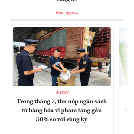
Đọc ngay
Tài chính
Trong tháng 7, thu nộp ngân sách
G
từ hàng hóa vi phạm tăng gần
thá
50% so với cùng kỳ