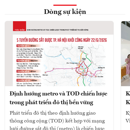
Dòng sự kiện
Định hướng metro và TOD chiến lược
K
trong phát triển đô thị bền vững
K
Phát triển đô thị theo định hướng giao
K
thông công cộng (TOD) kết hợp với mạng
V
lưới đường sắt đô thị (metro) là chiến lược