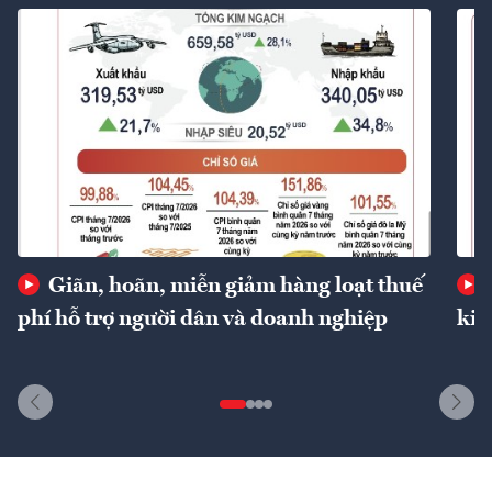
Giãn, hoãn, miễn giảm hàng loạt thuế
phí hỗ trợ người dân và doanh nghiệp
kin