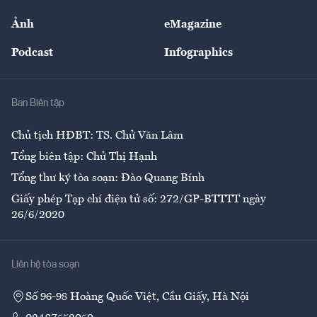
Sự kiện
Nhân lực
Ảnh
eMagazine
Đẹp +
An sinh
Podcast
Infographics
Giải trí
Y tế
Nhà
Ban Biên tập
Ẩm thực
Chủ tịch HĐBT: TS. Chử Văn Lâm
Tổng biên tập: Chử Thị Hạnh
Tổng thư ký tòa soạn: Đào Quang Bính
Giấy phép Tạp chí điện tử số: 272/GP-BTTTT ngày
26/6/2020
Liên hệ tòa soạn
Số 96-98 Hoàng Quốc Việt, Cầu Giấy, Hà Nội