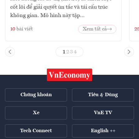
cốt lõi để giải quyết ùn tắc và tái cấu trúc
không gian. Mô hình này tập...
10
bài viết
Xem tất cả
2
1
2
3
4
Chứng khoán
Tiêu & Dùng
Xe
VnE TV
Tech Connect
English ++