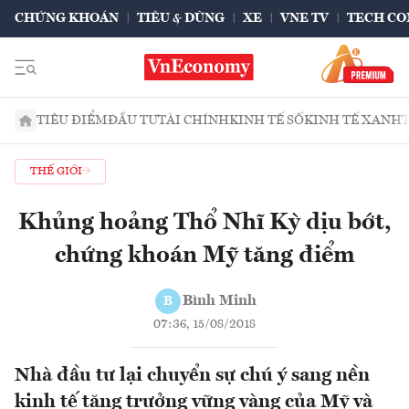
CHỨNG KHOÁN
TIÊU & DÙNG
XE
VNE TV
TECH CO
TIÊU ĐIỂM
ĐẦU TƯ
TÀI CHÍNH
KINH TẾ SỐ
KINH TẾ XANH
THẾ GIỚI
Khủng hoảng Thổ Nhĩ Kỳ dịu bớt,
chứng khoán Mỹ tăng điểm
Bình Minh
B
07:36, 15/08/2018
Nhà đầu tư lại chuyển sự chú ý sang nền
kinh tế tăng trưởng vững vàng của Mỹ và