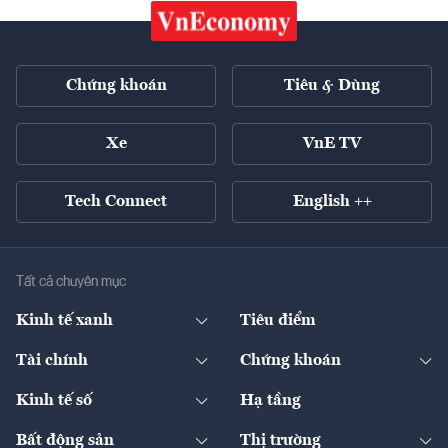
Chứng khoán
Tiêu & Dùng
Xe
VnE TV
Tech Connect
English ++
Tất cả chuyên mục
Kinh tế xanh
Tiêu điểm
Chuyển động xanh
Tài chính
Chứng khoán
Pháp lý
Ngân hàng
Doanh nghiệp niêm yết
Kinh tế số
Hạ tầng
Thương hiệu xanh
Thị trường vốn
Thị trường
Sản phẩm - Thị trường
Bất động sản
Thị trường