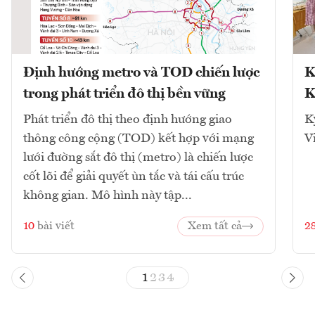
Định hướng metro và TOD chiến lược
K
trong phát triển đô thị bền vững
K
Phát triển đô thị theo định hướng giao
K
thông công cộng (TOD) kết hợp với mạng
V
lưới đường sắt đô thị (metro) là chiến lược
cốt lõi để giải quyết ùn tắc và tái cấu trúc
không gian. Mô hình này tập...
10
bài viết
Xem tất cả
2
1
2
3
4