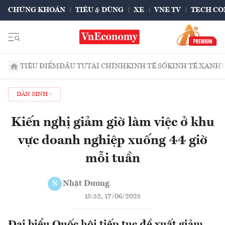
CHỨNG KHOÁN
TIÊU & DÙNG
XE
VNE TV
TECH CO
TIÊU ĐIỂM
ĐẦU TƯ
TÀI CHÍNH
KINH TẾ SỐ
KINH TẾ XANH
DÂN SINH
Kiến nghị giảm giờ làm việc ở khu
vực doanh nghiệp xuống 44 giờ
mỗi tuần
Nhật Dương
N
18:52, 17/06/2025
Đại biểu Quốc hội tiếp tục đề xuất giảm