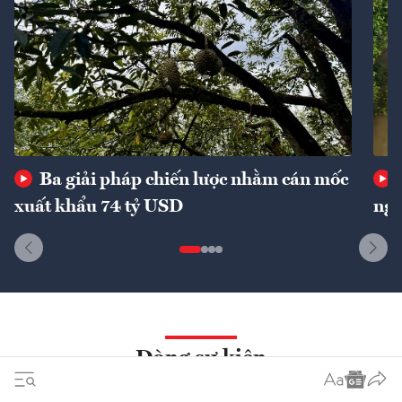
Ba giải pháp chiến lược nhằm cán mốc
xuất khẩu 74 tỷ USD
ngu
Dòng sự kiện