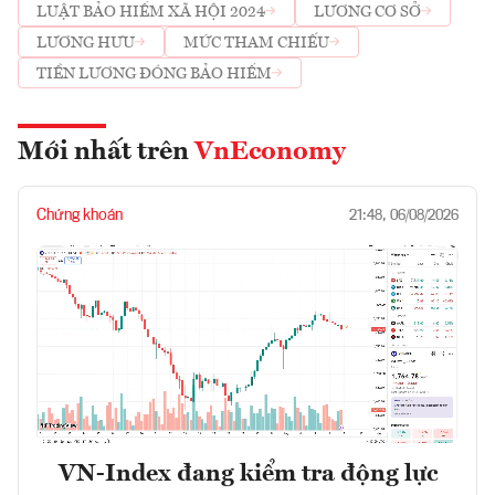
LUẬT BẢO HIỂM XÃ HỘI 2024
LƯƠNG CƠ SỞ
LƯƠNG HƯU
MỨC THAM CHIẾU
TIỀN LƯƠNG ĐÓNG BẢO HIỂM
Mới nhất trên
VnEconomy
Chứng khoán
21:48, 06/08/2026
VN-Index đang kiểm tra động lực