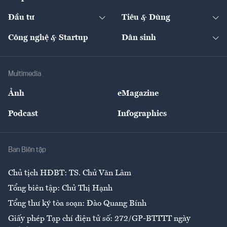
Start-up
Dự án
Công nghiệp
Chuyển động 24h
Đối thoại
The Guide
Video
Đầu tư
Tiêu & Dùng
Quản trị số
Cafe BĐS
Thị trường
Kinh doanh
Kết nối
Tạp chí kinh tế Việt Nam
eMagazine
Nhà đầu tư
Du lịch
Công nghệ & Startup
Dân sinh
Tư vấn
Nông sản
Doanh nhân
Tư vấn Tiêu & Dùng
Infographics
Hạ tầng
Sức khỏe
Khung pháp lý
Doanh nghiệp
Địa phương
Thị trường
Bảo hiểm
Multimedia
Sự kiện
Nhân lực
Ảnh
eMagazine
Đẹp +
An sinh
Podcast
Infographics
Giải trí
Y tế
Nhà
Ban Biên tập
Ẩm thực
Chủ tịch HĐBT: TS. Chử Văn Lâm
Tổng biên tập: Chử Thị Hạnh
Tổng thư ký tòa soạn: Đào Quang Bính
Giấy phép Tạp chí điện tử số: 272/GP-BTTTT ngày