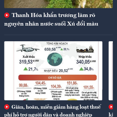
Thanh Hóa khẩn trương làm rõ
nguyên nhân nước suối Xú đổi màu
Giãn, hoãn, miễn giảm hàng loạt thuế
phí hỗ trợ người dân và doanh nghiệp
kin