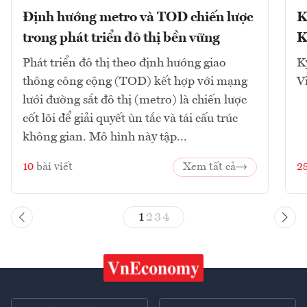
Định hướng metro và TOD chiến lược
K
trong phát triển đô thị bền vững
K
Phát triển đô thị theo định hướng giao
K
thông công cộng (TOD) kết hợp với mạng
V
lưới đường sắt đô thị (metro) là chiến lược
cốt lõi để giải quyết ùn tắc và tái cấu trúc
không gian. Mô hình này tập...
10
bài viết
Xem tất cả
2
1
2
3
4