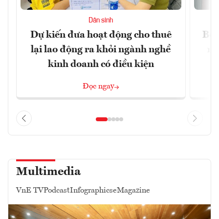
Dân sinh
Dự kiến đưa hoạt động cho thuê
Bộ 
lại lao động ra khỏi ngành nghề
ng
kinh doanh có điều kiện
Đọc ngay
Multimedia
VnE TV
Podcast
Infographics
eMagazine