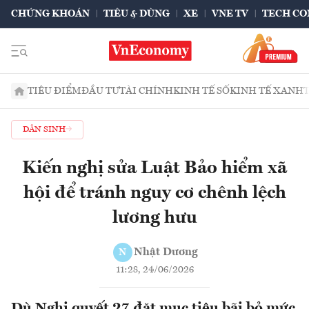
CHỨNG KHOÁN
TIÊU & DÙNG
XE
VNE TV
TECH CO
TIÊU ĐIỂM
ĐẦU TƯ
TÀI CHÍNH
KINH TẾ SỐ
KINH TẾ XANH
DÂN SINH
Kiến nghị sửa Luật Bảo hiểm xã
hội để tránh nguy cơ chênh lệch
lương hưu
Nhật Dương
N
11:28, 24/06/2026
Dù Nghị quyết 27 đặt mục tiêu bãi bỏ mức