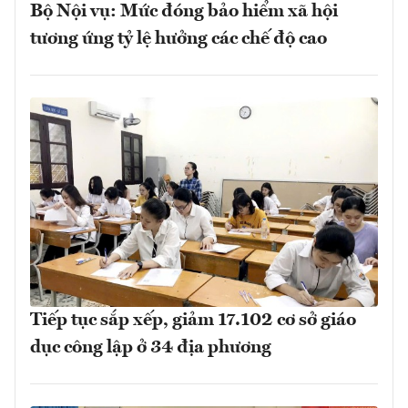
Bộ Nội vụ: Mức đóng bảo hiểm xã hội
tương ứng tỷ lệ hưởng các chế độ cao
Tiếp tục sắp xếp, giảm 17.102 cơ sở giáo
dục công lập ở 34 địa phương