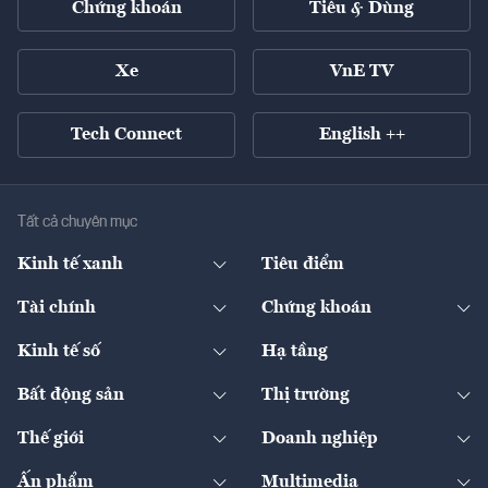
Chứng khoán
Tiêu & Dùng
Xe
VnE TV
Tech Connect
English ++
Tất cả chuyên mục
Kinh tế xanh
Tiêu điểm
Chuyển động xanh
Tài chính
Chứng khoán
Pháp lý
Ngân hàng
Doanh nghiệp niêm yết
Kinh tế số
Hạ tầng
Thương hiệu xanh
Thị trường vốn
Thị trường
Sản phẩm - Thị trường
Bất động sản
Thị trường
Diễn đàn
Thuế
Đầu tư
Tài sản số
Chính sách
Xuất nhập khẩu
Thế giới
Doanh nghiệp
Bảo hiểm
Quốc tế
Dịch vụ số
Thị trường
Khung pháp lý
Kinh tế
Chuyển động
Ấn phẩm
Multimedia
Khung pháp lý