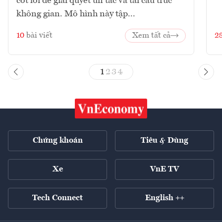
cốt lõi để giải quyết ùn tắc và tái cấu trúc
không gian. Mô hình này tập...
10
bài viết
Xem tất cả
2
1
2
3
4
Chứng khoán
Tiêu & Dùng
Xe
VnE TV
Tech Connect
English ++