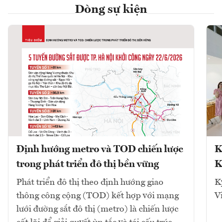
Dòng sự kiện
Định hướng metro và TOD chiến lược
K
trong phát triển đô thị bền vững
K
Phát triển đô thị theo định hướng giao
K
thông công cộng (TOD) kết hợp với mạng
V
lưới đường sắt đô thị (metro) là chiến lược