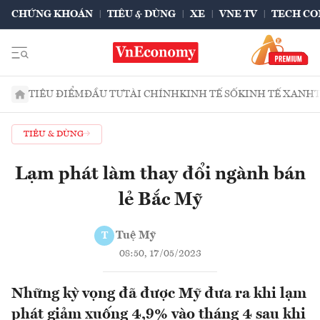
CHỨNG KHOÁN
TIÊU & DÙNG
XE
VNE TV
TECH CO
TIÊU ĐIỂM
ĐẦU TƯ
TÀI CHÍNH
KINH TẾ SỐ
KINH TẾ XANH
TIÊU & DÙNG
Lạm phát làm thay đổi ngành bán
lẻ Bắc Mỹ
Tuệ Mỹ
T
08:50, 17/05/2023
Những kỳ vọng đã được Mỹ đưa ra khi lạm
phát giảm xuống 4,9% vào tháng 4 sau khi