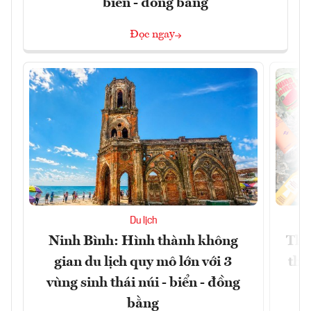
biển - đồng bằng
Đọc ngay
Du lịch
Ninh Bình: Hình thành không
Thế
gian du lịch quy mô lớn với 3
thự
vùng sinh thái núi - biển - đồng
bằng