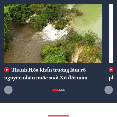
Thanh Hóa khẩn trương làm rõ
nguyên nhân nước suối Xú đổi màu
phí