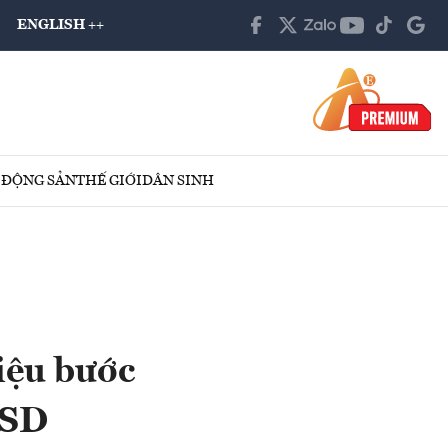
ENGLISH ++
 ĐỘNG SẢN
THẾ GIỚI
DÂN SINH
iệu bước
USD