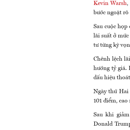
Kevin Warsh
,
bước ngoặt rõ 
Sau cuộc họp c
lãi suất ở mức
tư từng kỳ vọn
Chênh lệch lã
hướng tỷ giá.
dấu hiệu thoá
Ngày thứ Hai 
101 điểm, cao
Sau khi giả
Donald Trump