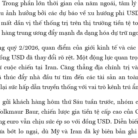
 Trong phần lớn thời gian của năm ngoái, tâm lý 
u ảnh hưởng bởi các dự báo về xu hướng phi USD
mất dần vị thế thống trị trên thị trường tiền tệ 
 hàng trung ương đẩy mạnh đa dạng hóa dự trữ ngo
ng quý 2/2026, quan điểm của giới kinh tế và các 
đồng USD đã thay đổi rõ rệt. Một động lực quan trọ
ừ cuộc chiến tại Iran. Căng thẳng địa chính trị 
 thúc đẩy nhà đầu tư tìm đến các tài sản an toà
ại sức hấp dẫn truyền thống với vai trò kênh trú ẩn
o gửi khách hàng hôm thứ Sáu tuần trước, nhóm c
olkmaur Baur, chiến lược gia tiền tệ cấp cao củ
g euro vẫn chịu sức ép so với đồng USD. Diễn biế
ưa bớt lo ngại, dù Mỹ và Iran đã ký biên bản gh