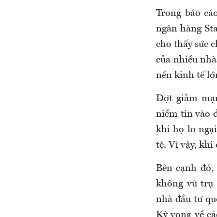
Trong báo cáo
ngân hàng St
cho thấy sức c
của nhiều nhà
nền kinh tế lớ
Đợt giảm mạn
niềm tin vào 
khi họ lo ngạ
tệ. Vì vậy, k
Bên cạnh đó, 
không vũ trụ
nhà đầu tư qu
Kỳ vọng về cá