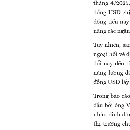
tháng 4/2025.
đồng USD chị
đồng tiền này 
năng các ngân
Tuy nhiên, sa
ngoại hối về 
đổi này đến t
năng lượng đã
đồng USD lấy l
Trong báo cá
đầu bởi ông V
nhận định đồn
thị trường ch