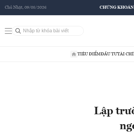
Chủ Nhật, 09/08/2026
CHỨNG KHOÁN
TIÊU ĐIỂM
ĐẦU TƯ
TÀI CH
Lập trư
ng