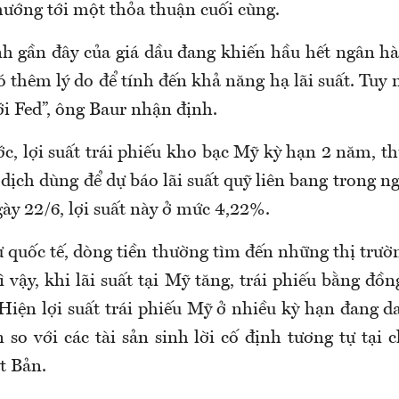
hướng tới một thỏa thuận cuối cùng.
nh gần đây của giá dầu đang khiến hầu hết ngân h
có thêm lý do để tính đến khả năng hạ lãi suất. Tuy 
i Fed”, ông Baur nhận định.
ớc, lợi suất trái phiếu kho bạc Mỹ kỳ hạn 2 năm, t
 dịch dùng để dự báo lãi suất quỹ liên bang trong 
ày 22/6, lợi suất này ở mức 4,22%.
ư quốc tế, dòng tiền thường tìm đến những thị trườ
ì vậy, khi lãi suất tại Mỹ tăng, trái phiếu bằng đ
Hiện lợi suất trái phiếu Mỹ ở nhiều kỳ hạn đang 
 so với các tài sản sinh lời cố định tương tự tại 
t Bản.