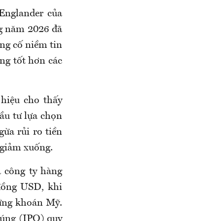
 Englander của
g năm 2026 đã
ủng cố niềm tin
ng tốt hơn các
hiệu cho thấy
ầu tư lựa chọn
ừa rủi ro tiền
 giảm xuống.
a công ty hàng
đồng USD, khi
hứng khoán Mỹ.
húng (IPO) quy