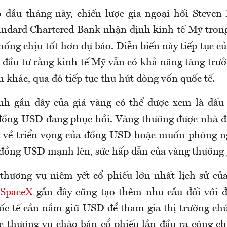
 đầu tháng này, chiến lược gia ngoại hối Steven
andard Chartered Bank nhận định kinh tế Mỹ tron
hống chịu tốt hơn dự báo. Diễn biến này tiếp tục c
 đầu tư rằng kinh tế Mỹ vẫn có khả năng tăng trưở
n khác, qua đó tiếp tục thu hút dòng vốn quốc tế.
h gần đây của giá vàng có thể được xem là dấu 
đồng USD đang phục hồi. Vàng thường được nhà đ
i về triển vọng của đồng USD hoặc muốn phòng ng
hi đồng USD mạnh lên, sức hấp dẫn của vàng thường
thương vụ niêm yết cổ phiếu lớn nhất lịch sử củ
SpaceX
gần đây cũng tạo thêm nhu cầu đối với 
ốc tế cần nắm giữ USD để tham gia thị trường c
c thương vụ chào bán cổ phiếu lần đầu ra công c