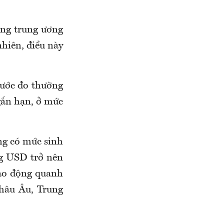
àng trung ương
nhiên, điều này
hước đo thường
ngắn hạn, ở mức
ng có mức sinh
ồng USD trở nên
dao động quanh
châu Âu, Trung