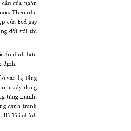
 cầu của ngân
ước. Theo nhà
ệp của Fed gây
ng đối với thị
và ổn định hơn
n định.
lồ vào hạ tầng
mạnh xây dựng
ũng tăng mạnh.
ăng cạnh tranh
à Bộ Tài chính