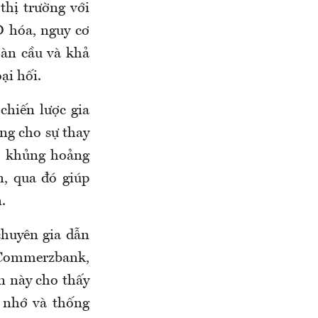
thị trường với
 hóa, nguy cơ
toàn cầu và khả
ại hối.
chiến lược gia
ng cho sự thay
và khủng hoảng
n, qua đó giúp
.
huyên gia dẫn
a Commerzbank,
n này cho thấy
i nhớ và thống