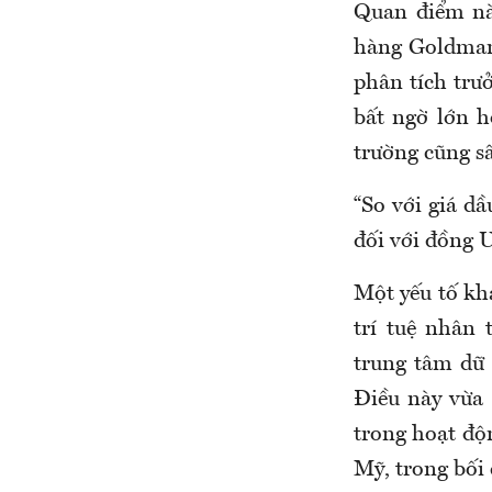
Quan điểm nà
hàng Goldman
phân tích trư
bất ngờ lớn h
trường cũng s
“So với giá d
đối với đồng 
Một yếu tố kh
trí tuệ nhân
trung tâm dữ 
Điều này vừa 
trong hoạt độ
Mỹ, trong bối 