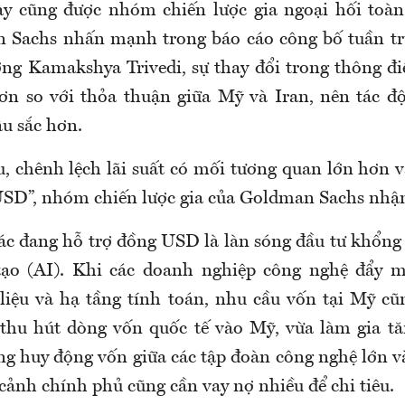
y cũng được nhóm chiến lược gia ngoại hối toàn
 Sachs nhấn mạnh trong báo cáo công bố tuần tr
ởng Kamakshya Trivedi, sự thay đổi trong thông đi
ơn so với thỏa thuận giữa Mỹ và Iran, nên tác độ
âu sắc hơn.
ầu, chênh lệch lãi suất có mối tương quan lớn hơn 
USD”, nhóm chiến lược gia của Goldman Sachs nhậ
ác đang hỗ trợ đồng USD là làn sóng đầu tư khổng 
 tạo (AI). Khi các doanh nghiệp công nghệ đẩy 
liệu và hạ tầng tính toán, nhu cầu vốn tại Mỹ c
thu hút dòng vốn quốc tế vào Mỹ, vừa làm gia t
ng huy động vốn giữa các tập đoàn công nghệ lớn v
cảnh chính phủ cũng cần vay nợ nhiều để chi tiêu.