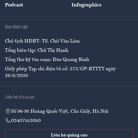
Podcast
Infographics
Giải trí
Y tế
Nhà
Ban Biên tập
Ẩm thực
Chủ tịch HĐBT: TS. Chử Văn Lâm
Tổng biên tập: Chử Thị Hạnh
Tổng thư ký tòa soạn: Đào Quang Bính
Giấy phép Tạp chí điện tử số: 272/GP-BTTTT ngày
26/6/2020
Liên hệ tòa soạn
Số 96-98 Hoàng Quốc Việt, Cầu Giấy, Hà Nội
02437552050
Liên hệ quảng cáo