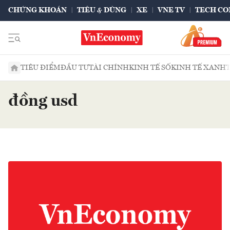
CHỨNG KHOÁN
TIÊU & DÙNG
XE
VNE TV
TECH CO
TIÊU ĐIỂM
ĐẦU TƯ
TÀI CHÍNH
KINH TẾ SỐ
KINH TẾ XANH
đồng usd