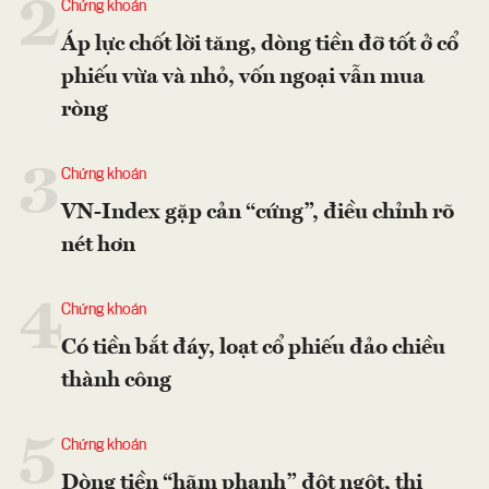
2
Chứng khoán
Áp lực chốt lời tăng, dòng tiền đỡ tốt ở cổ
phiếu vừa và nhỏ, vốn ngoại vẫn mua
ròng
3
Chứng khoán
VN-Index gặp cản “cứng”, điều chỉnh rõ
nét hơn
4
Chứng khoán
Có tiền bắt đáy, loạt cổ phiếu đảo chiều
thành công
5
Chứng khoán
Dòng tiền “hãm phanh” đột ngột, thị