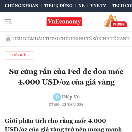
CHỨNG KHOÁN
TIÊU & DÙNG
XE
VNE TV
TECH CO
TIÊU ĐIỂM
ĐẦU TƯ
TÀI CHÍNH
KINH TẾ SỐ
KINH TẾ XANH
THẾ GIỚI
Sự cứng rắn của Fed đe dọa mốc
4.000 USD/oz của giá vàng
Điệp Vũ
Đ
07:50, 22/06/2026
Giới phân tích cho rằng mốc 4.000
USD/oz của giá vàng trở nên mong manh