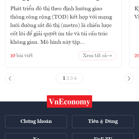
Phát triển đô thị theo định hướng giao
K
thông công cộng (TOD) kết hợp với mạng
V
lưới đường sắt đô thị (metro) là chiến lược
cốt lõi để giải quyết ùn tắc và tái cấu trúc
không gian. Mô hình này tập...
10
bài viết
Xem tất cả
2
1
2
3
4
Chứng khoán
Tiêu & Dùng