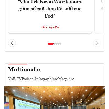
“Chủ tịch Kevin Warsh muốn
Chí
giảm số cuộc họp lãi suất của
đã 
Fed”
Đọc ngay
Multimedia
VnE TV
Podcast
Infographics
eMagazine