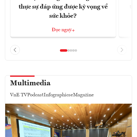
thực sự đáp ứng được kỳ vọng về
tê
sức khỏe?
Đọc ngay
Multimedia
VnE TV
Podcast
Infographics
eMagazine