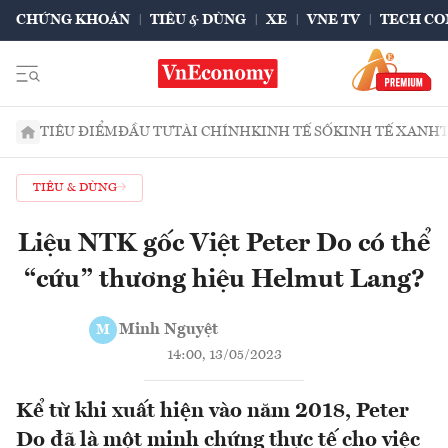
CHỨNG KHOÁN
TIÊU & DÙNG
XE
VNE TV
TECH CO
TIÊU ĐIỂM
ĐẦU TƯ
TÀI CHÍNH
KINH TẾ SỐ
KINH TẾ XANH
TIÊU & DÙNG
Liệu NTK gốc Việt Peter Do có thể
“cứu” thương hiệu Helmut Lang?
Minh Nguyệt
M
14:00, 13/05/2023
Kể từ khi xuất hiện vào năm 2018, Peter
Do đã là một minh chứng thực tế cho việc