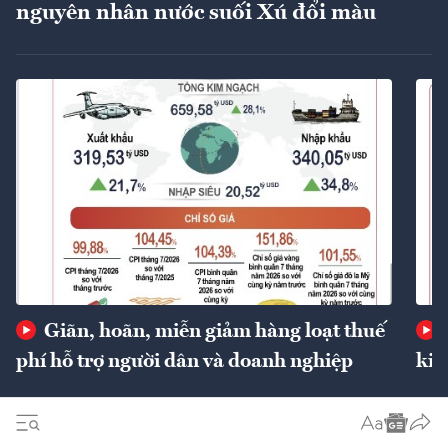
nguyên nhân nước suối Xú đổi màu
Giãn, hoãn, miễn giảm hàng loạt thuế
phí hỗ trợ người dân và doanh nghiệp
kin