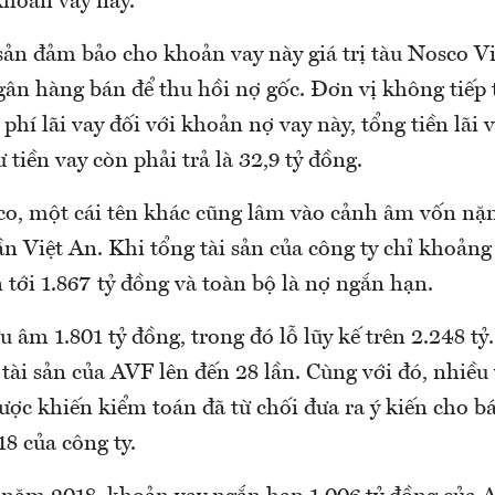
khoản vay này.
sản đảm bảo cho khoản vay này giá trị tàu Nosco Vic
gân hàng bán để thu hồi nợ gốc. Đơn vị không tiếp 
 phí lãi vay đối với khoản nợ vay này, tổng tiền lãi 
ư tiền vay còn phải trả là 32,9 tỷ đồng.
o, một cái tên khác cũng lâm vào cảnh âm vốn nặn
n Việt An. Khi tổng tài sản của công ty chỉ khoảng 
n tới 1.867 tỷ đồng và toàn bộ là nợ ngắn hạn.
 âm 1.801 tỷ đồng, trong đó lỗ lũy kế trên 2.248 tỷ.
tài sản của AVF lên đến 28 lần. Cùng với đó, nhiề
ược khiến kiểm toán đã từ chối đưa ra ý kiến cho bá
8 của công ty.