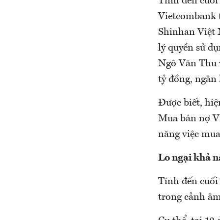
Tính đến cuối
Vietcombank (4
Shinhan Việt 
lý quyền sử d
Ngô Văn Thu v
tỷ đồng, ngân 
Được biết, hi
Mua bán nợ Vi
năng việc mua 
Lo ngại khả n
Tính đến cuối
trong cảnh âm