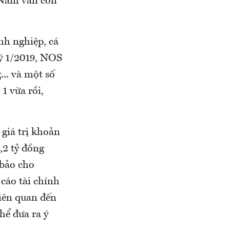
 Nam vẫn còn
nh nghiệp, cá
uý 1/2019, NOS
.. và một số
1 vừa rồi,
 giá trị khoản
,2 tỷ đồng
 bảo cho
cáo tài chính
liên quan đến
hể đưa ra ý