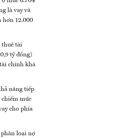
n ở mức 6.704
ng là vay và
m hơn 12.000
thuê tài
0,9 tỷ đồng)
tài chính khá
khả năng tiếp
ay chiếm mức
 vay cho phía
 phân loại nợ