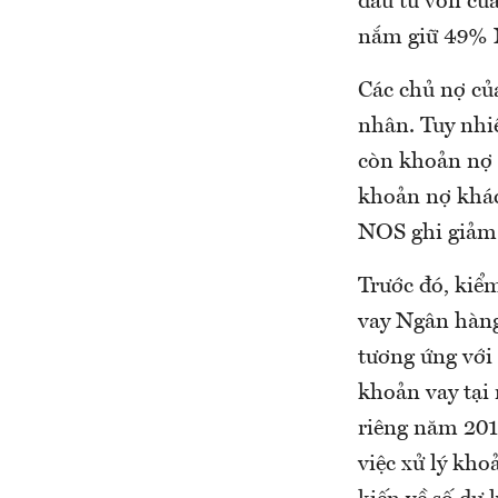
đầu tư vốn củ
nắm giữ 49%
Các chủ nợ củ
nhân. Tuy nhi
còn khoản nợ 
khoản nợ khác
NOS ghi giảm 
Trước đó, kiểm
vay Ngân hàng
tương ứng với 
khoản vay tại
riêng năm 201
việc xử lý kho