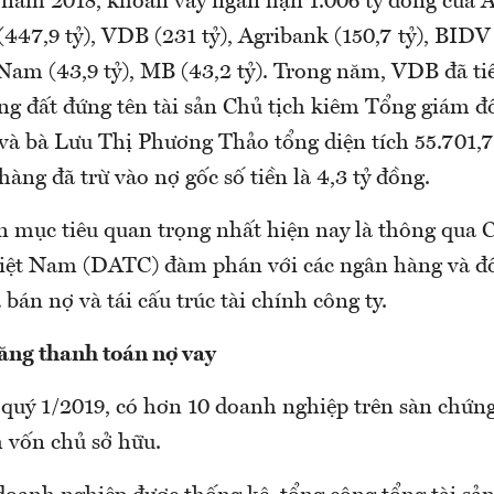
 năm 2018, khoản vay ngắn hạn 1.006 tỷ đồng của 
47,9 tỷ), VDB (231 tỷ), Agribank (150,7 tỷ), BIDV 
Nam (43,9 tỷ), MB (43,2 tỷ). Trong năm, VDB đã t
ụng đất đứng tên tài sản Chủ tịch kiêm Tổng giám đ
à bà Lưu Thị Phương Thảo tổng diện tích 55.701,7
hàng đã trừ vào nợ gốc số tiền là 4,3 tỷ đồng.
ện mục tiêu quan trọng nhất hiện nay là thông qu
ệt Nam (DATC) đàm phán với các ngân hàng và đố
bán nợ và tái cấu trúc tài chính công ty.
ăng thanh toán nợ vay
 quý 1/2019, có hơn 10 doanh nghiệp trên sàn chứ
 vốn chủ sở hữu.