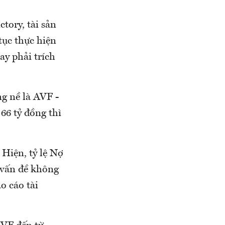
tory, tài sản
tục thực hiện
vay phải trích
g nề là AVF -
66 tỷ đồng thì
 Hiện, tỷ lệ Nợ
u vấn đề không
o cáo tài