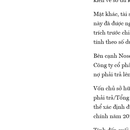
kiến về số dư 
Mặt khác, tài 
này đã được n
trích trước chi
tính theo số d
Bên cạnh Nosc
Công ty cổ phầ
nợ phải trả lê
Vốn chủ sở hữu
phải trả/Tổng 
thể xác định đ
chính năm 201