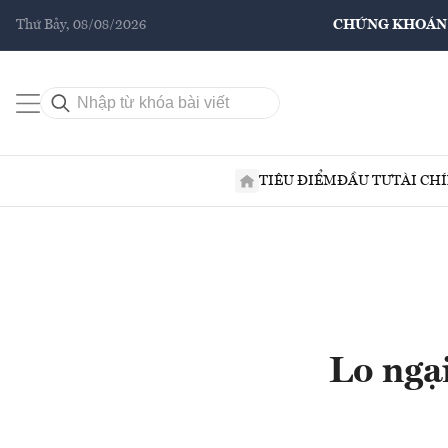
Thứ Bảy, 08/08/2026
CHỨNG KHOÁN
TIÊU ĐIỂM
ĐẦU TƯ
TÀI CH
Lo ngại