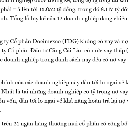
 doanh nghiệp được thống kê, tổng cộng tổng tài sả
 phải trả lên tới 15.052 tỷ đồng, trong đó 8.117 tỷ đồ
hính. Tổng lỗ lũy kế của 12 doanh nghiệp đang chiế
g ty Cổ phần Docimexco (FDG) không có vay và nợ 
 ty Cổ phần Đầu tư Cảng Cái Lân có mức vay thấp (
ác doanh nghiệp trong danh sách nay đều có nợ vay 
chính của các doanh nghiệp này dẫn tới lo ngại về 
. Nhất là tại những doanh nghiệp có tỷ trọng nợ v
n vốn, dẫn tới lo ngại về khả năng hoàn trả lại nợ
.
 trên 21 ngân hàng thương mại cổ phần có công bố