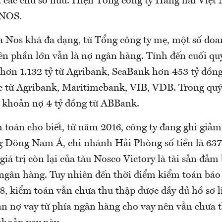
a các chủ sở hữu. Hiện Tổng công ty Hàng hải Việt
 NOS.
a Nos khá đa dạng, từ Tổng công ty mẹ, một số doa
ên phần lớn vẫn là nợ ngân hàng. Tính đến cuối q
hơn 1.132 tỷ từ Agribank, SeaBank hơn 453 tỷ đồng.
 từ Agribank, Maritimebank, VIB, VDB. Trong quý 
khoản nợ 4 tỷ đồng từ ABBank.
 toán cho biết, từ năm 2016, công ty đang ghi giảm
 Đông Nam Á, chi nhánh Hải Phòng số tiền là 637
giá trị còn lại của tàu Nosco Victory là tài sản đảm
 ngân hàng. Tuy nhiên đến thời điểm kiểm toán báo 
8, kiểm toán vẫn chưa thu thập được đầy đủ hồ sơ 
ản nợ vay từ phía ngân hàng cho vay nên vẫn chưa t