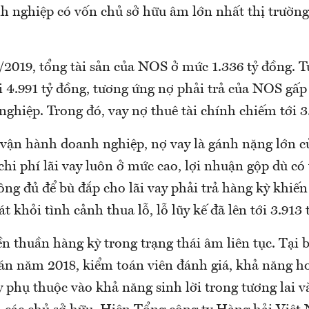
h nghiệp có vốn chủ sở hữu âm lớn nhất thị trườn
/2019, tổng tài sản của NOS ở mức 1.336 tỷ đồng. T
ới 4.991 tỷ đồng, tương ứng nợ phải trả của NOS gấp 
nghiệp. Trong đó, vay nợ thuê tài chính chiếm tới 3
 vận hành doanh nghiệp, nợ vay là gánh nặng lớn c
chi phí lãi vay luôn ở mức cao, lợi nhuận gộp dù có
ng đủ để bù đắp cho lãi vay phải trả hàng kỳ khiến
t khỏi tình cảnh thua lỗ, lỗ lũy kế đã lên tới 3.913 
n thuần hàng kỳ trong trạng thái âm liên tục. Tại b
án năm 2018, kiểm toán viên đánh giá, khả năng ho
y phụ thuộc vào khả năng sinh lời trong tương lai và