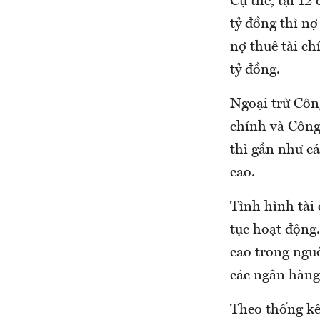
Cụ thể, tại 12
tỷ đồng thì nợ
nợ thuê tài c
tỷ đồng.
Ngoại trừ Côn
chính và Công
thì gần như c
cao.
Tình hình tài 
tục hoạt động
cao trong nguồ
các ngân hàng
Theo thống kê