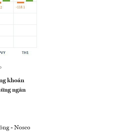
p
ứng khoán
những ngân
ông - Nosco