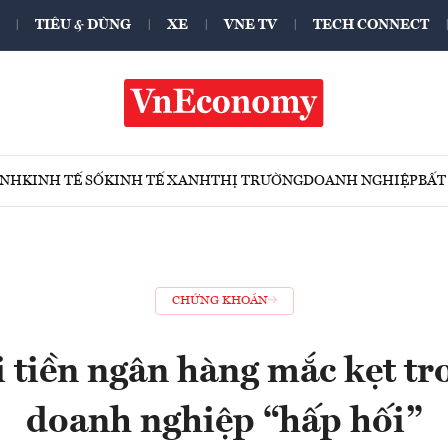
TIÊU & DÙNG
XE
VNE TV
TECH CONNECT
ÍNH
KINH TẾ SỐ
KINH TẾ XANH
THỊ TRƯỜNG
DOANH NGHIỆP
BẤT
CHỨNG KHOÁN
 tiền ngân hàng mắc kẹt tr
doanh nghiệp “hấp hối”