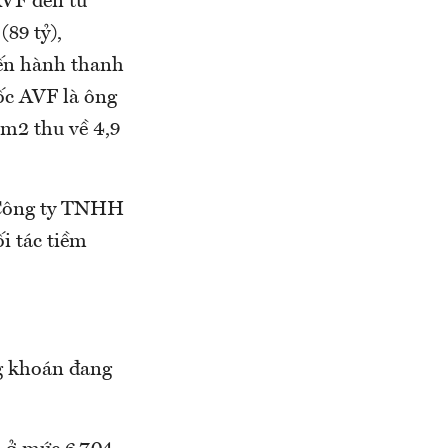
AVF đến từ
(89 tỷ),
iến hành thanh
ốc AVF là ông
m2 thu về 4,9
a Công ty TNHH
i tác tiềm
ng khoán đang