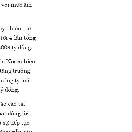
g với mức âm
uy nhiên, nợ
tới 4 lần tổng
.009 tỷ đồng.
ủa Nosco hiện
 tăng trưởng
 công ty mãi
tỷ đồng.
áo cáo tài
ạt động liên
 sự tiếp tục