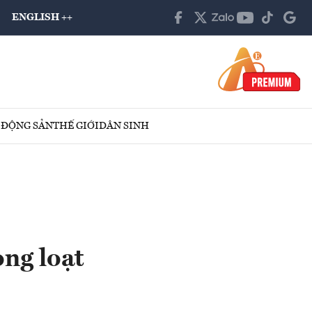
ENGLISH ++
 ĐỘNG SẢN
THẾ GIỚI
DÂN SINH
ong loạt