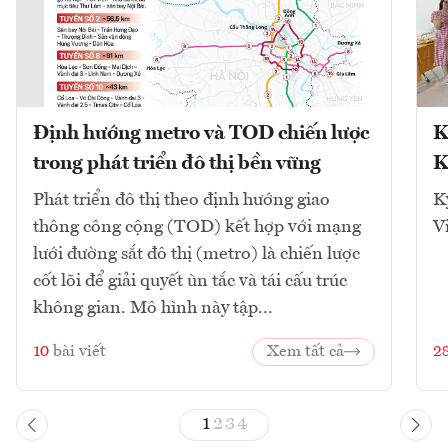
Định hướng metro và TOD chiến lược
K
trong phát triển đô thị bền vững
K
Phát triển đô thị theo định hướng giao
K
thông công cộng (TOD) kết hợp với mạng
V
lưới đường sắt đô thị (metro) là chiến lược
cốt lõi để giải quyết ùn tắc và tái cấu trúc
không gian. Mô hình này tập...
10
bài viết
Xem tất cả
2
1
2
3
4