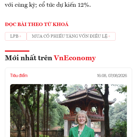
với cùng kỳ; cổ tức dự kiến 12%.
ĐỌC BÀI THEO TỪ KHOÁ
LPB
MUA CỔ PHIẾU TĂNG VỐN ĐIỀU LỆ
Mới nhất trên
VnEconomy
Tiêu điểm
16:08, 07/08/2026