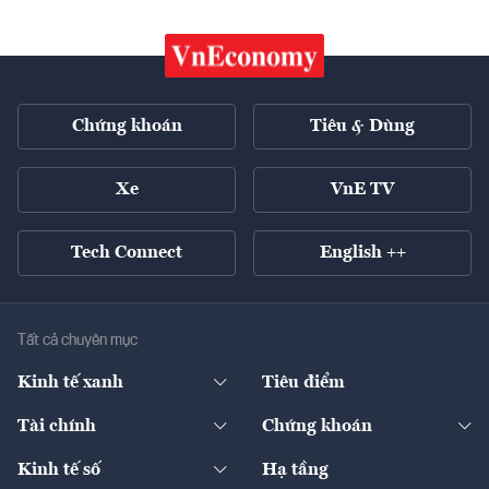
Chứng khoán
Tiêu & Dùng
Xe
VnE TV
Tech Connect
English ++
Tất cả chuyên mục
Kinh tế xanh
Tiêu điểm
Chuyển động xanh
Tài chính
Chứng khoán
Pháp lý
Ngân hàng
Doanh nghiệp niêm yết
Kinh tế số
Hạ tầng
Thương hiệu xanh