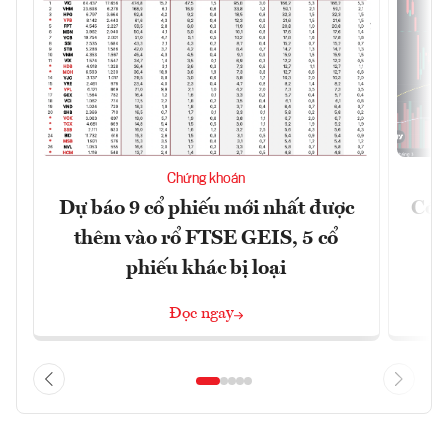
Chứng khoán
Dự báo 9 cổ phiếu mới nhất được
Có t
thêm vào rổ FTSE GEIS, 5 cổ
phiếu khác bị loại
Đọc ngay