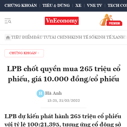
CHỨNG KHOÁN
TIÊU & DÙNG
XE
VNE TV
TECH CO
TIÊU ĐIỂM
ĐẦU TƯ
TÀI CHÍNH
KINH TẾ SỐ
KINH TẾ XANH
CHỨNG KHOÁN
LPB chốt quyền mua 265 triệu cổ
phiếu, giá 10.000 đồng/cổ phiếu
Hà Anh
H
13:25, 31/03/2022
LPB dự kiến phát hành 265 triệu cổ phiếu
với tỷ lệ 100:21,395, tương ứng cổ đông sở