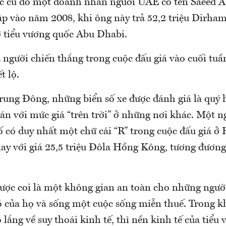
lục cũ do một doanh nhân người UAE có tên Saeed A
lập vào năm 2008, khi ông này trả 52,2 triệu Dirha
ở tiểu vương quốc Abu Dhabi.
người chiến thắng trong cuộc đấu giá vào cuối tuầ
t lộ.
rung Đông, những biển số xe được đánh giá là quý
n với mức giá “trên trời” ở những nơi khác. Một n
ố có duy nhất một chữ cái “R” trong cuộc đấu giá 
ay với giá 25,5 triệu Đôla Hồng Kông, tương đương 
ược coi là một không gian an toàn cho những người
ó của họ và sống một cuộc sống miễn thuế. Trong k
lo lắng về suy thoái kinh tế, thì nền kinh tế của tiểu