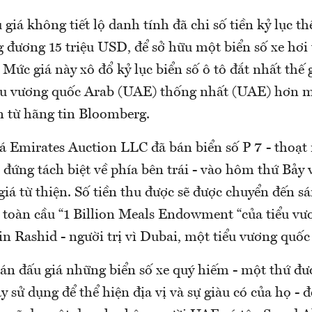
giá không tiết lộ danh tính đã chi số tiền kỷ lục thế
 đương 15 triệu USD, để sở hữu một biển số xe hơi
Mức giá này xô đổ kỷ lục biển số ô tô đắt nhất thế g
iểu vương quốc Arab (UAE) thống nhất (UAE) hơn m
in từ hãng tin Bloomberg.
á Emirates Auction LLC đã bán biển số P 7 - thoạt
P đứng tách biệt về phía bên trái - vào hôm thứ Bảy 
iá từ thiện. Số tiền thu được sẽ được chuyển đến sán
c toàn cầu “1 Billion Meals Endowment “của tiểu v
Rashid - người trị vì Dubai, một tiểu vương quố
n đấu giá những biển số xe quý hiếm - một thứ đượ
y sử dụng để thể hiện địa vị và sự giàu có của họ - đ