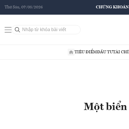
Thứ Sáu, 07/08/2026
CHỨNG KHOÁN
TIÊU ĐIỂM
ĐẦU TƯ
TÀI CH
Một biển 