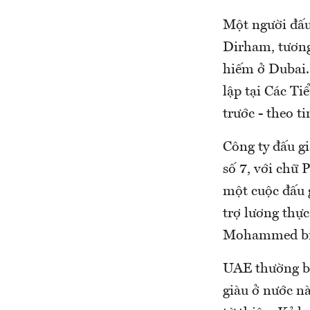
Một người đấu 
Dirham, tương
hiếm ở Dubai. 
lập tại Các T
trước - theo t
Công ty đấu gi
số 7, với chữ 
một cuộc đấu g
trợ lương thự
Mohammed bin 
UAE thường bá
giàu ở nước nà