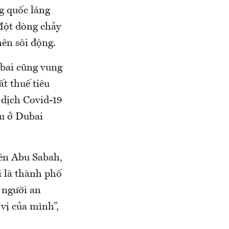
g quốc láng
Một dòng chảy
nên sôi động.
ubai cũng vung
t thuế tiêu
 dịch Covid-19
ưu ở Dubai
tên Abu Sabah,
i là thành phố
 người an
 vị của mình”,