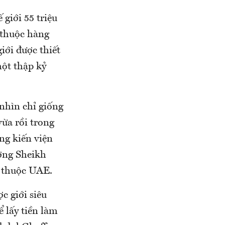
 giới 55 triệu
 thuộc hàng
iới được thiết
ột thập kỷ
 nhìn chỉ giống
vừa rồi trong
g kiến ​​viện
ương Sheikh
c thuộc UAE.
c giới siêu
ể lấy tiền làm