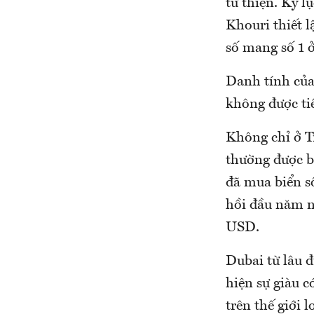
từ thiện. Kỷ 
Khouri thiết 
số mang số 1 
Danh tính của 
không được tiế
Không chỉ ở T
thường được bá
đã mua biển s
hồi đầu năm n
USD.
Dubai từ lâu đ
hiện sự giàu c
trên thế giới 