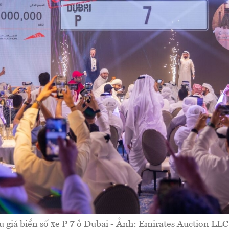
u giá biển số xe P 7 ở Dubai - Ảnh: Emirates Auction LL