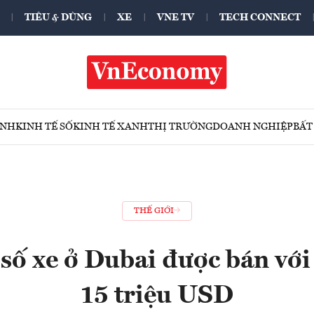
TIÊU & DÙNG
XE
VNE TV
TECH CONNECT
ÍNH
KINH TẾ SỐ
KINH TẾ XANH
THỊ TRƯỜNG
DOANH NGHIỆP
BẤT
THẾ GIỚI
số xe ở Dubai được bán với 
15 triệu USD