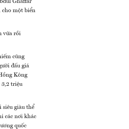
bdul Ghaffar
m cho một biển
n vừa rồi
 hiếm cũng
gười đấu giá
ở Hồng Kông
3,2 triệu
 siêu giàu thể
hi các nơi khác
 vương quốc