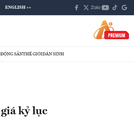
ENGLISH ++
 ĐỘNG SẢN
THẾ GIỚI
DÂN SINH
giá kỷ lục