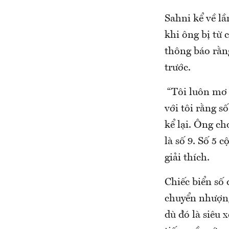
Sahni kể về l
khi ông bị từ 
thông báo rằng
trước.
“Tôi luôn mơ ư
với tôi rằng s
kể lại. Ông ch
là số 9. Số 5 c
giải thích.
Chiếc biển số 
chuyển nhượng 
dù đó là siêu 