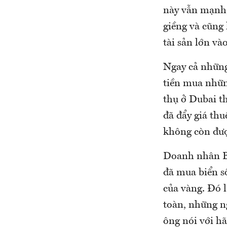
này vẫn mạnh, 
giềng và cũng
tài sản lớn và
Ngay cả những
tiền mua nhữn
thụ ở Dubai th
đã đẩy giá thu
không còn đượ
Doanh nhân Ba
đã mua biển s
của vàng. Đó 
toàn, những ng
ông nói với h