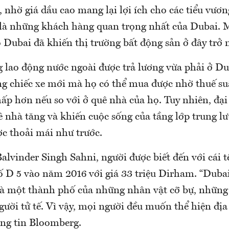
nhờ giá dầu cao mang lại lợi ích cho các tiểu vươn
 là những khách hàng quan trọng nhất của Dubai. 
o Dubai đã khiến thị trường bất động sản ở đây trở 
 lao động nước ngoài được trả lương vừa phải ở D
g chiếc xe mới mà họ có thể mua được nhờ thuế suấ
ấp hơn nếu so với ở quê nhà của họ. Tuy nhiên, đại
ê nhà tăng và khiến cuộc sống của tầng lớp trung l
c thoải mái như trước.
lvinder Singh Sahni, người được biết đến với cái 
ố D 5 vào năm 2016 với giá 33 triệu Dirham. “Duba
là một thành phố của những nhân vật cỡ bự, những
ười tử tế. Vì vậy, mọi người đều muốn thể hiện địa
ãng tin Bloomberg.