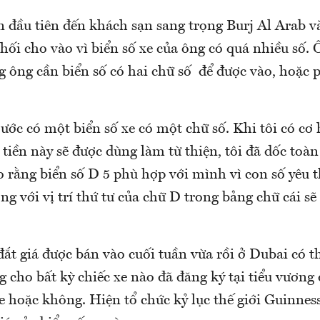
ần đầu tiên đến khách sạn sang trọng Burj Al Arab 
chối cho vào vì biển số xe của ông có quá nhiều số.
 ông cần biển số có hai chữ số để được vào, hoặc 
ớc có một biển số xe có một chữ số. Khi tôi có cơ 
ố tiền này sẽ được dùng làm từ thiện, tôi đã dốc toàn
o rằng biển số D 5 phù hợp với mình vì con số yêu 
ộng với vị trí thứ tư của chữ D trong bảng chữ cái sẽ 
đắt giá được bán vào cuối tuần vừa rồi ở Dubai có t
cho bất kỳ chiếc xe nào đã đăng ký tại tiểu vương 
xe hoặc không. Hiện tổ chức kỷ lục thế giới Guinnes