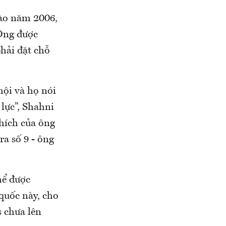
vào năm 2006,
 Ông được
phải đặt chỗ
hội và họ nói
 lực”, Shahni
thích của ông
ra số 9 - ông
hể được
quốc này, cho
s chưa lên