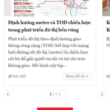
Định hướng metro và TOD chiến lược
K
trong phát triển đô thị bền vững
K
Phát triển đô thị theo định hướng giao
K
thông công cộng (TOD) kết hợp với mạng
V
lưới đường sắt đô thị (metro) là chiến lược
cốt lõi để giải quyết ùn tắc và tái cấu trúc
không gian. Mô hình này tập...
10
bài viết
Xem tất cả
2
1
2
3
4