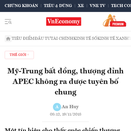
CHỨNG KHOÁN
TIÊU & DÙNG
XE
VNE TV
TECH CO
TIÊU ĐIỂM
ĐẦU TƯ
TÀI CHÍNH
KINH TẾ SỐ
KINH TẾ XANH
THẾ GIỚI
Mỹ-Trung bất đồng, thượng đỉnh
APEC không ra được tuyên bố
chung
An Huy
A
08:12, 19/11/2018
Một tín hiệu cho thấy cuộc chiến thương