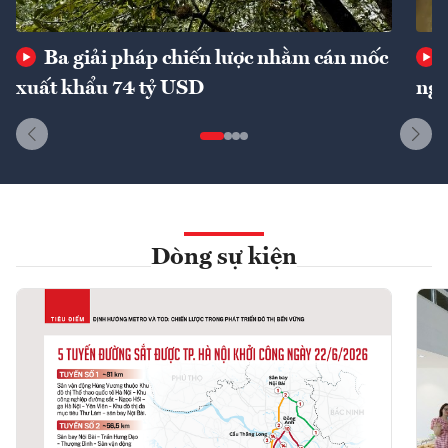
Ba giải pháp chiến lược nhằm cán mốc
xuất khẩu 74 tỷ USD
ngu
Dòng sự kiện