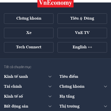
Chứng khoán
Tiêu & Dùng
Xe
VnE TV
Tech Connect
English ++
Tất cả chuyên mục
Kinh tế xanh
Tiêu điểm
Chuyển động xanh
Tài chính
Chứng khoán
Pháp lý
Ngân hàng
Doanh nghiệp niêm yết
Kinh tế số
Hạ tầng
Thương hiệu xanh
Thị trường vốn
Thị trường
Sản phẩm - Thị trường
Bất động sản
Thị trường
Diễn đàn
Thuế
Đầu tư