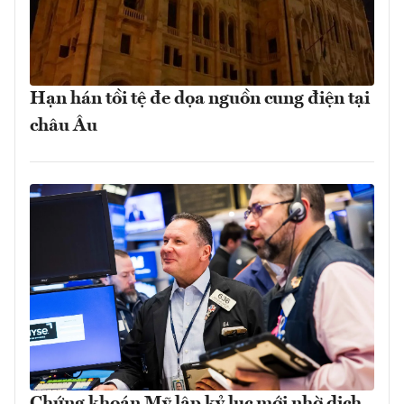
Hạn hán tồi tệ đe dọa nguồn cung điện tại
châu Âu