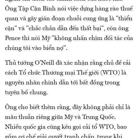
Ông Tập Cận Bình nói việc dựng hàng rào thuế
quan và gây gián đoạn chuỗi cung ứng là "thiển
cận" và "chắc chắn dẫn đến thất bại", còn ông
Pence thì nói Mỹ "không nhấn chìm đối tác của
chúng tôi vào biển nợ".
Thủ tướng O’Neill đã xác nhận rằng chủ đề cải
cách Tổ chức Thương mại Thế giới (WTO) là
nguyên nhân chính dẫn tới bất đồng trong
tuyên bố chung.
Ông cho biết thêm rằng, đây không phải chỉ là
mâu thuẫn riêng giữa Mỹ và Trung Quốc.
Nhiều quốc gia cùng kêu gọi cải tổ WTO, bao
gồm cơ chế giải quyết tranh chấp, trong khi