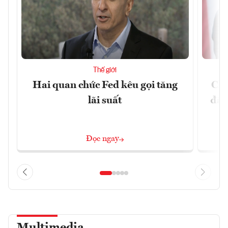
Thế giới
Hai quan chức Fed kêu gọi tăng
Chí
lãi suất
đã 
Đọc ngay