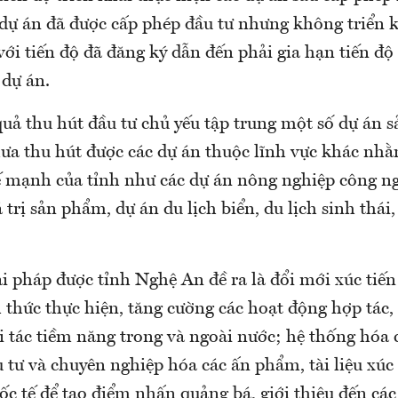
dự án đã được cấp phép đầu tư nhưng không triển k
với tiến độ đã đăng ký dẫn đến phải gia hạn tiến đ
 dự án.
quả thu hút đầu tư chủ yếu tập trung một số dự án 
hưa thu hút được các dự án thuộc lĩnh vực khác nh
ế mạnh của tỉnh như các dự án nông nghiệp công ng
 trị sản phẩm, dự án du lịch biển, du lịch sinh thái,
 pháp được tỉnh Nghệ An đề ra là đổi mới xúc tiến 
thức thực hiện, tăng cường các hoạt động hợp tác, 
ối tác tiềm năng trong và ngoài nước; hệ thống hóa c
u tư và chuyên nghiệp hóa các ấn phẩm, tài liệu xúc 
c tế để tạo điểm nhấn quảng bá, giới thiệu đến các