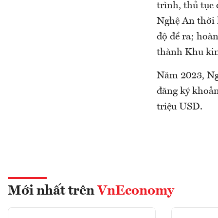
trình, thủ tục
Nghệ An thời 
độ đề ra; hoà
thành Khu kin
Năm 2023, Ngh
đăng ký khoản
triệu USD.
Mới nhất trên
VnEconomy