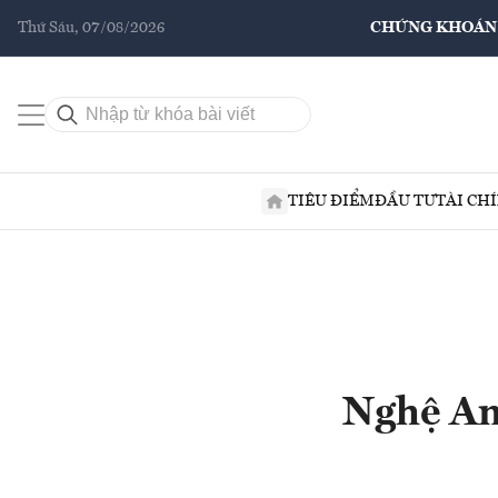
Thứ Sáu, 07/08/2026
CHỨNG KHOÁN
TIÊU ĐIỂM
ĐẦU TƯ
TÀI CH
Nghệ An 