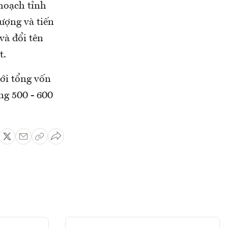
 hoạch tỉnh
ượng và tiến
và đổi tên
t.
ới tổng vốn
ng 500 - 600