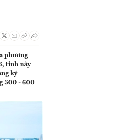
ịa phương
, tỉnh này
ăng ký
g 500 - 600