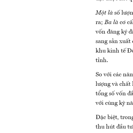
Một là
số lượn
ra;
Ba là
cơ cấ
vốn đăng ký đầ
sang sản xuất
khu kinh tế Đ
tỉnh.
So với các năm
lượng và chất 
tổng số vốn đầ
với cùng kỳ n
Đặc biệt, tro
thu hút đầu t