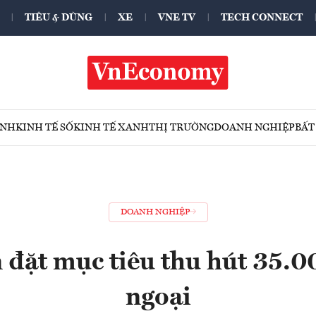
TIÊU & DÙNG
XE
VNE TV
TECH CONNECT
ÍNH
KINH TẾ SỐ
KINH TẾ XANH
THỊ TRƯỜNG
DOANH NGHIỆP
BẤT
DOANH NGHIỆP
đặt mục tiêu thu hút 35.0
ngoại