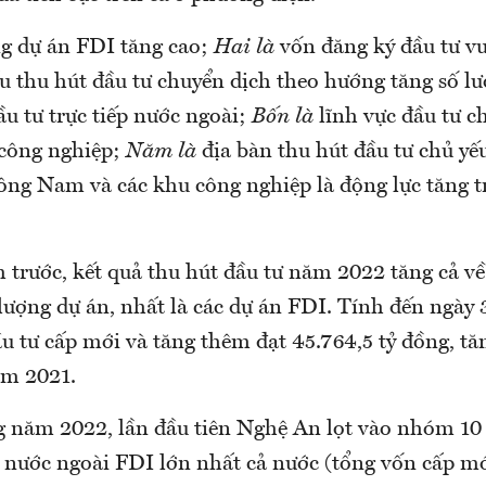
g dự án FDI tăng cao;
Hai là
vốn đăng ký đầu tư vư
u thu hút đầu tư chuyển dịch theo hướng tăng số l
u tư trực tiếp nước ngoài;
Bốn là
lĩnh vực đầu tư 
 công nghiệp;
Năm là
địa bàn thu hút đầu tư chủ yế
ông Nam và các khu công nghiệp là động lực tăng t
 trước, kết quả thu hút đầu tư năm 2022 tăng cả về
lượng dự án, nhất là các dự án FDI. Tính đến ngày
u tư cấp mới và tăng thêm đạt 45.764,5 tỷ đồng, t
ăm 2021.
ng năm 2022, lần đầu tiên Nghệ An lọt vào nhóm 10
ư nước ngoài FDI lớn nhất cả nước (tổng vốn cấp mớ