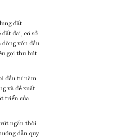
 dụng đất
đất đai, cơ sở
c dòng vốn đầu
êu gọi thu hút
ọi đầu tư năm
ng và đề xuất
 triển của
 rút ngắn thời
 hướng dẫn quy