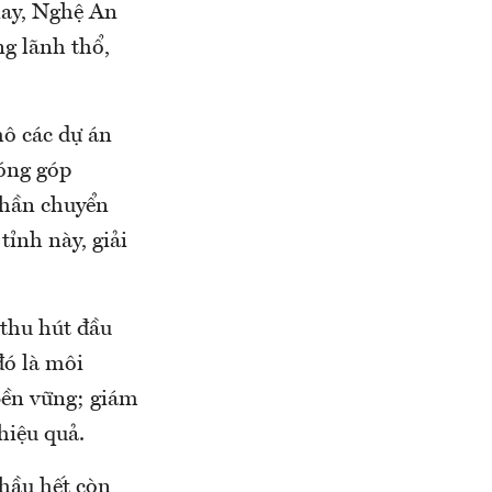
nay, Nghệ An
ng lãnh thổ,
mô các dự án
đóng góp
phần chuyển
tỉnh này, giải
 thu hút đầu
đó là môi
bền vững; giám
hiệu quả.
 hầu hết còn