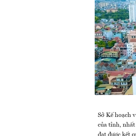
Sở Kế hoạch v
của tỉnh, nhất
đạt được kết q