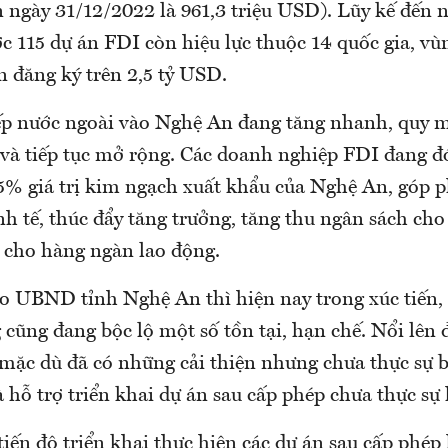
n ngày 31/12/2022 là 961,3 triệu USD). Lũy kế đến 
c 115 dự án FDI còn hiệu lực thuộc 14 quốc gia, vù
n đăng ký trên 2,5 tỷ USD.
iếp nước ngoài vào Nghệ An đang tăng nhanh, quy 
 và tiếp tục mở rộng. Các doanh nghiệp FDI đang 
5% giá trị kim ngạch xuất khẩu của Nghệ An, góp 
nh tế, thúc đẩy tăng trưởng, tăng thu ngân sách cho 
m cho hàng ngàn lao động.
eo UBND tỉnh Nghệ An thì hiện nay trong xúc tiến,
 cũng đang bộc lộ một số tồn tại, hạn chế. Nổi lên 
 mặc dù đã có những cải thiện nhưng chưa thực sự 
à hỗ trợ triển khai dự án sau cấp phép chưa thực sự 
tiến độ triển khai thực hiện các dự án sau cấp phép