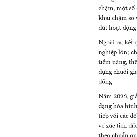
chậm, một số 
khai chậm so 
dứt hoạt động
Ngoài ra, kết 
nghiệp lớn; c
tiềm năng, th
dựng chuỗi giá
đồng
Năm 2023, giải
dạng hóa hình 
tiếp với các đ
về xúc tiến đầ
theo chuẩn quố