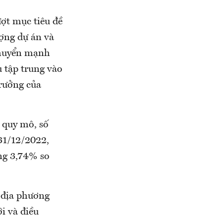
ợt mục tiêu đề
ượng dự án và
chuyển mạnh
u tập trung vào
rưởng của
 quy mô, số
 31/12/2022,
ăng 3,74% so
 địa phương
i và điều