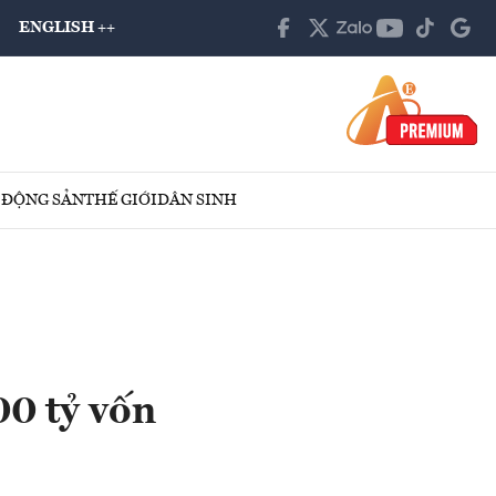
ENGLISH ++
 ĐỘNG SẢN
THẾ GIỚI
DÂN SINH
00 tỷ vốn