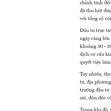
chỉnh tính đế
đã thu hút đượ
với tổng số vố
Đầu tư trực t
ngày càng lớn
khoảng 30 - 3
dịch cơ cấu ki
quyết việc là
Tuy nhiên, th
tư, địa phương
trường đầu tư
sát, đôn đốc v
Trong khi đó, 