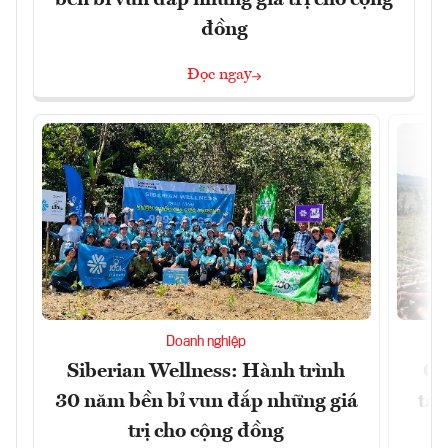
bền bỉ vun đắp những giá trị cho cộng
đồng
Đọc ngay
Doanh nghiệp
Siberian Wellness: Hành trình
Gi
30 năm bền bỉ vun đắp những giá
tăn
trị cho cộng đồng