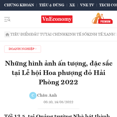
CHỨNG KHOÁN
TIÊU & DÙNG
XE
VNE TV
TECH CO
TIÊU ĐIỂM
ĐẦU TƯ
TÀI CHÍNH
KINH TẾ SỐ
KINH TẾ XANH
DOANH NGHIỆP
Những hình ảnh ấn tượng, đặc sắc
tại Lễ hội Hoa phượng đỏ Hải
Phòng 2022
Châu Anh
C
08:10, 14/05/2022
Tối 13.5, tại Quảng trường Nhà hát thành