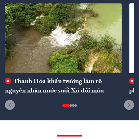
Thanh Hóa khẩn trương làm rõ
nguyên nhân nước suối Xú đổi màu
phí