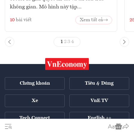
không gian. Mô hình này tập...
10
bài viết
Xem tất cả
2
1
2
3
4
Chứng khoán
Tiêu & Dùng
Xe
VnE TV
Tech Connect
English ++