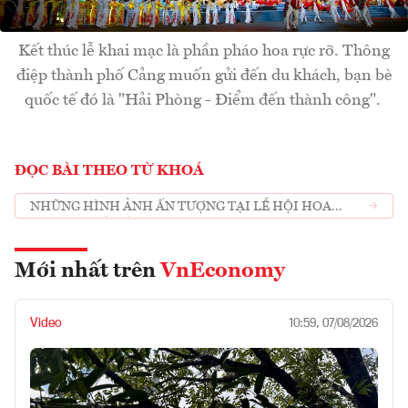
Kết thúc lễ khai mạc là phần pháo hoa rực rỡ. Thông
điệp thành phố Cảng muốn gửi đến du khách, bạn bè
quốc tế đó là "Hải Phòng - Điểm đến thành công".
ĐỌC BÀI THEO TỪ KHOÁ
NHỮNG HÌNH ẢNH ẤN TƯỢNG TẠI LỄ HỘI HOA
PHƯỢNG ĐỎ HẢI PHÒNG 2022
Mới nhất trên
VnEconomy
Video
10:59, 07/08/2026