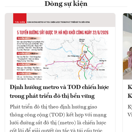
Dòng sự kiện
Định hướng metro và TOD chiến lược
K
trong phát triển đô thị bền vững
K
Phát triển đô thị theo định hướng giao
K
thông công cộng (TOD) kết hợp với mạng
V
lưới đường sắt đô thị (metro) là chiến lược
cốt lõi để giải quyết ùn tắc và tái cấu trúc