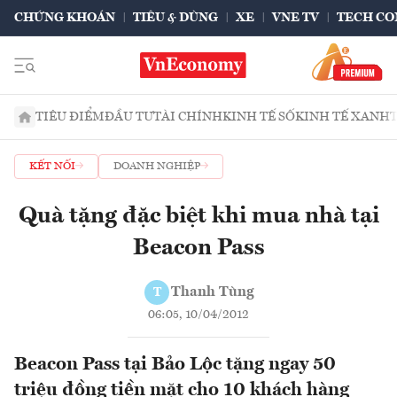
CHỨNG KHOÁN
TIÊU & DÙNG
XE
VNE TV
TECH CO
TIÊU ĐIỂM
ĐẦU TƯ
TÀI CHÍNH
KINH TẾ SỐ
KINH TẾ XANH
KẾT NỐI
DOANH NGHIỆP
Quà tặng đặc biệt khi mua nhà tại
Beacon Pass
Thanh Tùng
T
06:05, 10/04/2012
Beacon Pass tại Bảo Lộc tặng ngay 50
triệu đồng tiền mặt cho 10 khách hàng