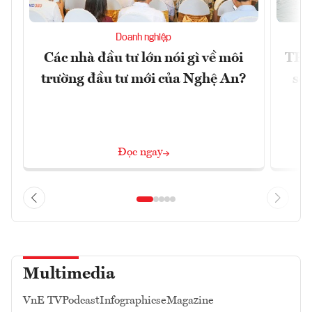
Doanh nghiệp
Các nhà đầu tư lớn nói gì về môi
TP.
trường đầu tư mới của Nghệ An?
soá
Đọc ngay
Multimedia
VnE TV
Podcast
Infographics
eMagazine