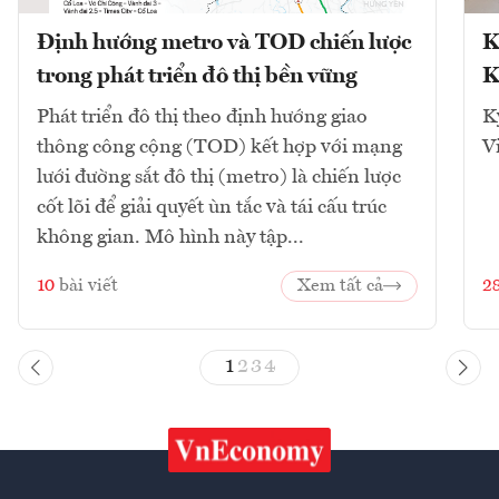
Định hướng metro và TOD chiến lược
K
trong phát triển đô thị bền vững
K
Phát triển đô thị theo định hướng giao
K
thông công cộng (TOD) kết hợp với mạng
V
lưới đường sắt đô thị (metro) là chiến lược
cốt lõi để giải quyết ùn tắc và tái cấu trúc
không gian. Mô hình này tập...
10
bài viết
Xem tất cả
2
1
2
3
4