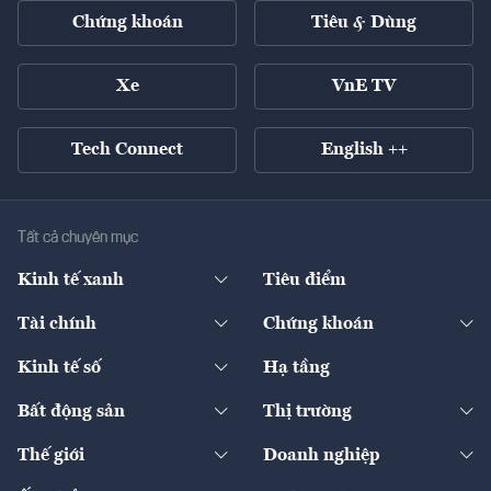
Chứng khoán
Tiêu & Dùng
Xe
VnE TV
Tech Connect
English ++
Tất cả chuyên mục
Kinh tế xanh
Tiêu điểm
Chuyển động xanh
Tài chính
Chứng khoán
Pháp lý
Ngân hàng
Doanh nghiệp niêm yết
Kinh tế số
Hạ tầng
Thương hiệu xanh
Thị trường vốn
Thị trường
Sản phẩm - Thị trường
Bất động sản
Thị trường
Diễn đàn
Thuế
Đầu tư
Tài sản số
Chính sách
Xuất nhập khẩu
Thế giới
Doanh nghiệp
Bảo hiểm
Quốc tế
Dịch vụ số
Thị trường
Khung pháp lý
Kinh tế
Chuyển động