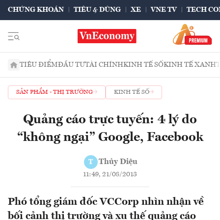
CHỨNG KHOÁN
TIÊU & DÙNG
XE
VNE TV
TECH CO
TIÊU ĐIỂM
ĐẦU TƯ
TÀI CHÍNH
KINH TẾ SỐ
KINH TẾ XANH
SẢN PHẨM - THỊ TRƯỜNG
KINH TẾ SỐ
Quảng cáo trực tuyến: 4 lý do
“không ngại” Google, Facebook
Thủy Diệu
T
11:49, 21/08/2013
Phó tổng giám đốc VCCorp nhìn nhận về
bối cảnh thị trường và xu thế quảng cáo