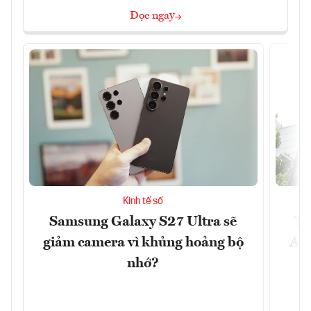
Đọc ngay
Kinh tế số
Samsung Galaxy S27 Ultra sẽ
Th
giảm camera vì khủng hoảng bộ
Ace
nhớ?