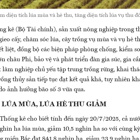
m diện tích lúa mùa và hè thu, tăng diện tích lúa vụ thu đ
g kê (Bộ Tài chính), sản xuất nông nghiệp trong 
gieo cấy, chăm sóc lúa, cây trồng vụ mùa và vụ hè t
ết liệt, đồng bộ các biện pháp phòng chống, kiểm s
ợn châu Phi, bảo vệ và phát triển đàn gia súc, gia c
 lâm nghiệp chủ yếu tập trung trồng rừng, khai thá
ồng thủy sản tiếp tục đạt kết quả khá, tuy nhiên kh
do ảnh hưởng bão số 3 vừa qua.
 LÚA MÙA, LÚA HÈ THU GIẢM
 Thống kê cho biết tính đến ngày 20/7/2025, cả nướ
ghìn ha lúa mùa, giảm 10,5 nghìn ha so với cùng k
g miền Bắc đạt 841,8 nghìn ha, giảm 23,9 nghìn ha