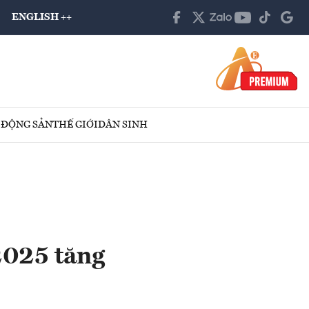
ENGLISH ++
 ĐỘNG SẢN
THẾ GIỚI
DÂN SINH
2025 tăng