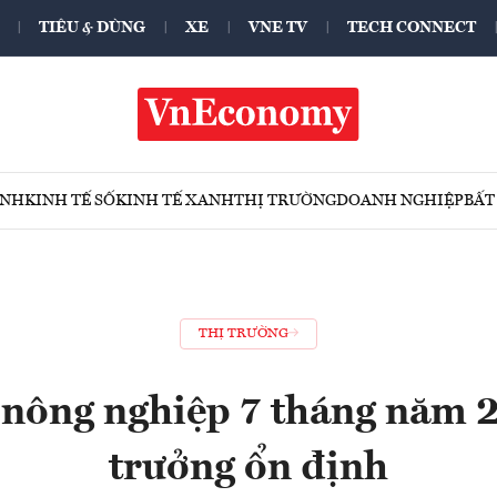
TIÊU & DÙNG
XE
VNE TV
TECH CONNECT
ÍNH
KINH TẾ SỐ
KINH TẾ XANH
THỊ TRƯỜNG
DOANH NGHIỆP
BẤT
THỊ TRƯỜNG
 nông nghiệp 7 tháng năm 
trưởng ổn định