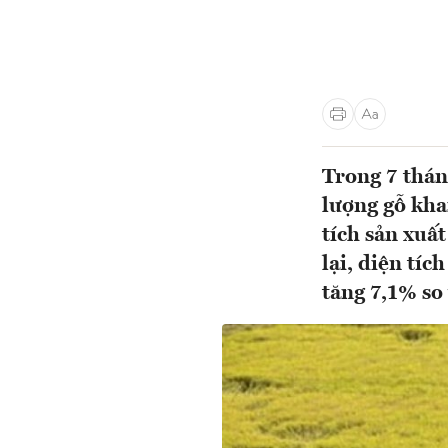
Trong 7 thán
lượng gỗ kha
tích sản xuấ
lại, diện tí
tăng 7,1% so