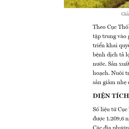
Giả
Theo Cục Thốn
tập trung vào 
triển khai quy
bệnh dịch tả l
nước. Sản xuất
hoạch. Nuôi tr
sản giảm nhẹ 
DIỆN TÍCH
Số liệu từ Cục
được 1.209,6 n
Các địa phươn