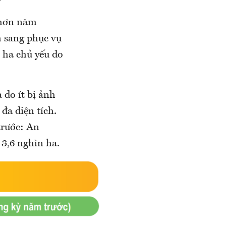
 hơn năm
h sang phục vụ
 ha chủ yếu do
 do ít bị ảnh
đa diện tích.
trước: An
 3,6 nghìn ha.