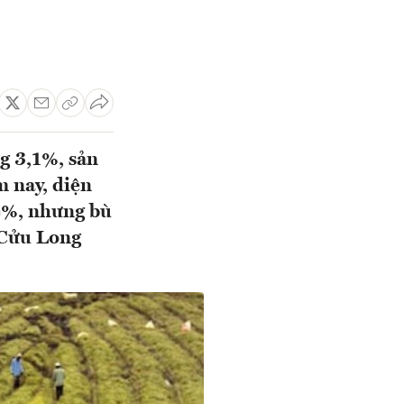
g 3,1%, sản
m nay, diện
,4%, nhưng bù
g Cửu Long