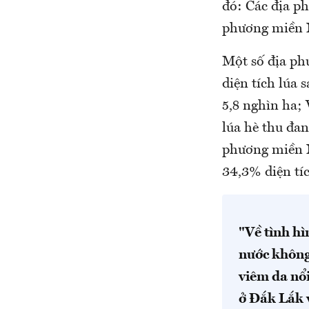
đó: Các địa ph
phương miền N
Một số địa ph
diện tích lúa
5,8 nghìn ha;
lúa hè thu đan
phương miền N
34,3% diện tí
"Về tình hì
nước không
viêm da nổ
ở Đắk Lắk 