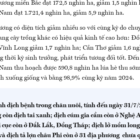
ương miền Bắc đạt 172,5 nghìn ha, giảm 1,5 nghìn 
am đạt 1.721,4 nghìn ha, giảm 5,9 nghìn ha.
ương có diện tích giảm nhiều so với cùng kỳ do ch
 sang cây trồng khác có hiệu quả kinh tế cao hơn: 
 Vĩnh Long giảm 1,7 nghìn ha; Cần Thơ giảm 1,6 ng
g thời kỳ sinh trưởng, phát triển tương đối tốt. Đến
am thu hoạch được 590,8 nghìn ha lúa hè thu sớ
ch xuống giống và bằng 98,9% cùng kỳ năm 2024.
nh dịch bệnh trong chăn nuôi, tính đến ngày 31/7
 còn dịch tai xanh; dịch cúm gia cầm còn ở Nghệ A
i cục còn ở Đắk Lắk, Đồng Tháp; dịch lở mồm lon
và dịch tả lợn châu Phi còn ở 31 địa phương chưa 