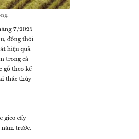
ông.
tháng 7/2025
hu, đồng thời
oát hiệu quả
ầm trong cả
c gỗ theo kế
ai thác thủy
c gieo cấy
ỳ năm trước.
.