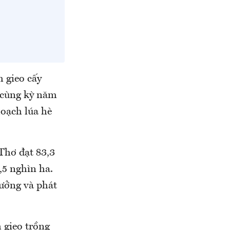
 gieo cấy
i cùng kỳ năm
hoạch lúa hè
Thơ đạt 83,3
,5 nghìn ha.
rưởng và phát
 gieo trồng