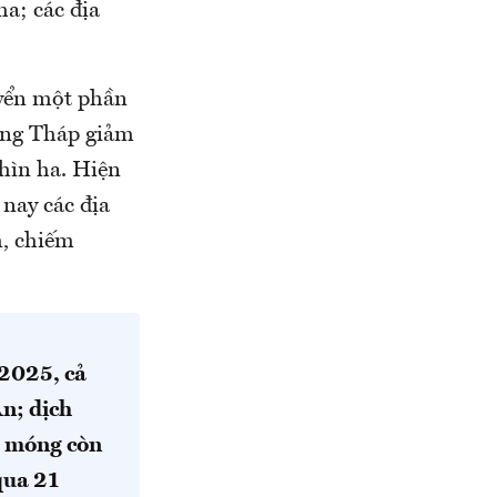
ha; các địa
uyển một phần
Đồng Tháp giảm
hìn ha. Hiện
 nay các địa
m, chiếm
/2025, cả
n; dịch
g móng còn
qua 21