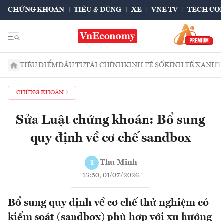
CHỨNG KHOÁN
TIÊU & DÙNG
XE
VNE TV
TECH CO
TIÊU ĐIỂM
ĐẦU TƯ
TÀI CHÍNH
KINH TẾ SỐ
KINH TẾ XANH
CHỨNG KHOÁN
Sửa Luật chứng khoán: Bổ sung
quy định về cơ chế sandbox
Thu Minh
T
13:50, 01/07/2026
Bổ sung quy định về cơ chế thử nghiệm có
kiểm soát (sandbox) phù hợp với xu hướng