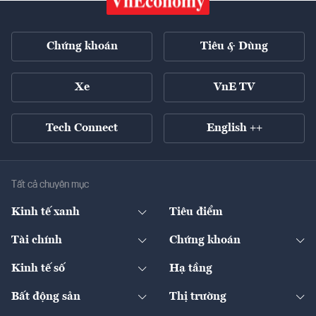
Chứng khoán
Tiêu & Dùng
Xe
VnE TV
Tech Connect
English ++
Tất cả chuyên mục
Kinh tế xanh
Tiêu điểm
Chuyển động xanh
Tài chính
Chứng khoán
Pháp lý
Ngân hàng
Doanh nghiệp niêm yết
Kinh tế số
Hạ tầng
Thương hiệu xanh
Thị trường vốn
Thị trường
Sản phẩm - Thị trường
Bất động sản
Thị trường
Diễn đàn
Thuế
Đầu tư
Tài sản số