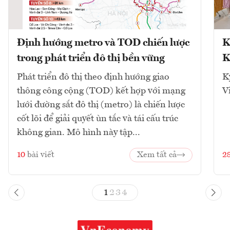
Định hướng metro và TOD chiến lược
K
trong phát triển đô thị bền vững
K
Phát triển đô thị theo định hướng giao
K
thông công cộng (TOD) kết hợp với mạng
V
lưới đường sắt đô thị (metro) là chiến lược
cốt lõi để giải quyết ùn tắc và tái cấu trúc
không gian. Mô hình này tập...
10
bài viết
Xem tất cả
2
1
2
3
4