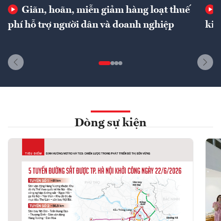
Giãn, hoãn, miễn giảm hàng loạt thuế
phí hỗ trợ người dân và doanh nghiệp
kin
Dòng sự kiện