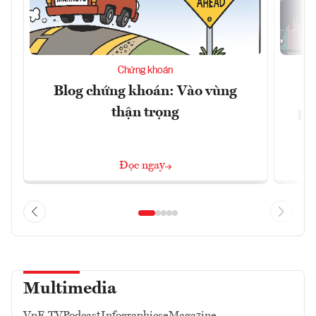
Chứng khoán
Blog chứng khoán: Vào vùng
V
thận trọng
ph
Đọc ngay
Multimedia
VnE TV
Podcast
Infographics
eMagazine