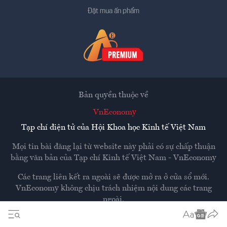
Đặt mua ấn phẩm
Bản quyền thuộc về
VnEconomy
Tạp chí điện tử của Hội Khoa học Kinh tế Việt Nam
Mọi tin bài đăng lại từ website này phải có sự chấp thuận
bằng văn bản của
Tạp chí Kinh tế Việt Nam - VnEconomy
Các trang liên kết ra ngoài sẽ được mở ra ở cửa sổ mới.
VnEconomy không chịu trách nhiệm nội dung các trang
ngoài.