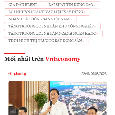
GIÁ DẦU BRENT
LÃI SUẤT TÍN DỤNG CAO
LỢI NHUẬN NGÀNH VẬT LIỆU XÂY DỰNG
NGÀNH BẤT ĐỘNG SẢN VIỆT NAM
TĂNG TRƯỞNG LỢI NHUẬN KHU CÔNG NGHIỆP
TĂNG TRƯỞNG LỢI NHUẬN NGÀNH NGÂN HÀNG
TÌNH HÌNH THỊ TRƯỜNG BẤT ĐỘNG SẢN
Mới nhất trên
VnEconomy
Địa phương
22:41, 07/08/2026