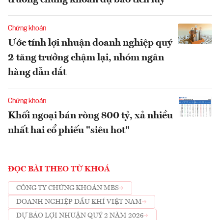
Chứng khoán
Ước tính lợi nhuận doanh nghiệp quý
2 tăng trưởng chậm lại, nhóm ngân
hàng dẫn dắt
Chứng khoán
Khối ngoại bán ròng 800 tỷ, xả nhiều
nhất hai cổ phiếu "siêu hot"
ĐỌC BÀI THEO TỪ KHOÁ
CÔNG TY CHỨNG KHOÁN MBS
DOANH NGHIỆP DẦU KHÍ VIỆT NAM
DỰ BÁO LỢI NHUẬN QUÝ 2 NĂM 2026