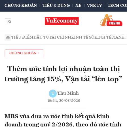
CHỨNG KHOÁN
TIÊU & DÙNG
XE
VNE TV
TECH CO
TIÊU ĐIỂM
ĐẦU TƯ
TÀI CHÍNH
KINH TẾ SỐ
KINH TẾ XANH
CHỨNG KHOÁN
Thêm ước tính lợi nhuận toàn thị
trường tăng 15%, Vận tải “lên top”
Thu Minh
T
15:34, 30/06/2026
MBS vừa đưa ra ước tính kết quả kinh
doanh trong quý 2/2026, theo đó ước tính