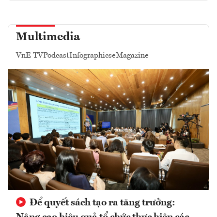
Multimedia
VnE TV
Podcast
Infographics
eMagazine
Để quyết sách tạo ra tăng trưởng: