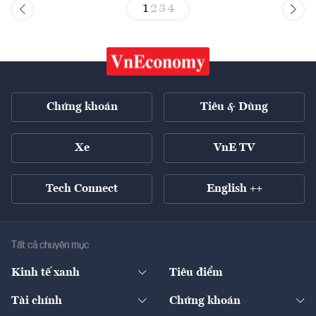
1
2
3
4
Chứng khoán
Tiêu & Dùng
Xe
VnE TV
Tech Connect
English ++
Tất cả chuyên mục
Kinh tế xanh
Tiêu điểm
Chuyển động xanh
Tài chính
Chứng khoán