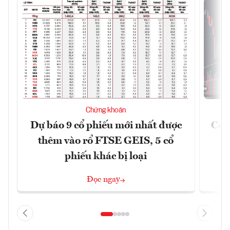
Chứng khoán
Dự báo 9 cổ phiếu mới nhất được
Có t
thêm vào rổ FTSE GEIS, 5 cổ
phiếu khác bị loại
Đọc ngay