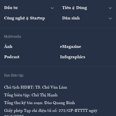
Start-up
Dự án
Công nghiệp
Chuyển động 24h
Đối thoại
The Guide
Video
Đầu tư
Tiêu & Dùng
Quản trị số
Cafe BĐS
Thị trường
Kinh doanh
Kết nối
Tạp chí kinh tế Việt Nam
eMagazine
Nhà đầu tư
Du lịch
Công nghệ & Startup
Dân sinh
Tư vấn
Nông sản
Doanh nhân
Tư vấn Tiêu & Dùng
Infographics
Hạ tầng
Sức khỏe
Khung pháp lý
Doanh nghiệp
Địa phương
Thị trường
Bảo hiểm
Multimedia
Sự kiện
Nhân lực
Ảnh
eMagazine
Đẹp +
An sinh
Podcast
Infographics
Giải trí
Y tế
Nhà
Ban Biên tập
Ẩm thực
Chủ tịch HĐBT: TS. Chử Văn Lâm
Tổng biên tập: Chử Thị Hạnh
Tổng thư ký tòa soạn: Đào Quang Bính
Giấy phép Tạp chí điện tử số: 272/GP-BTTTT ngày