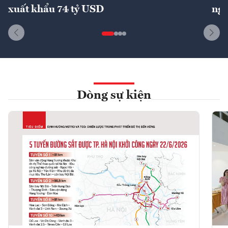
xuất khẩu 74 tỷ USD
ngu
Dòng sự kiện