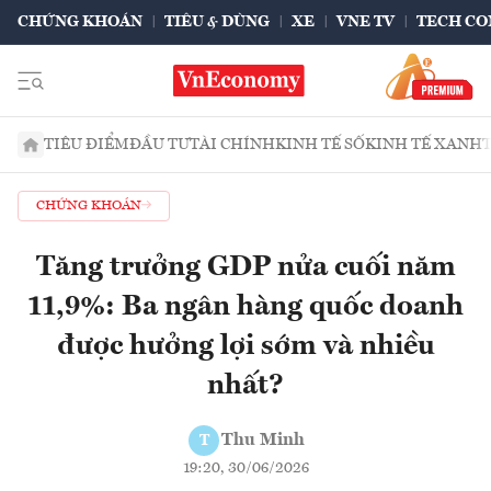
CHỨNG KHOÁN
TIÊU & DÙNG
XE
VNE TV
TECH CO
TIÊU ĐIỂM
ĐẦU TƯ
TÀI CHÍNH
KINH TẾ SỐ
KINH TẾ XANH
CHỨNG KHOÁN
Tăng trưởng GDP nửa cuối năm
11,9%: Ba ngân hàng quốc doanh
được hưởng lợi sớm và nhiều
nhất?
Thu Minh
T
19:20, 30/06/2026