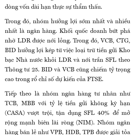
dòng vốn dài hạn thực sự thẩm thấu.
Trong đó, nhóm hưởng lợi sớm nhất và nhiều
nhất là ngân hàng. Khối quốc doanh bứt phá
nhờ LDR được nới lỏng. Trong đó, VCB, CTG,
BID hưởng lợi kép từ việc loại trừ tiền gửi Kho
bạc Nhà nước khỏi LDR và nới trần SFL theo
Thông tư 25. BID và VCB cũng chiếm tỷ trọng
cao trong rổ chỉ số dự kiến của FTSE.
Tiếp theo là nhóm ngân hàng tư nhân như
TCB, MBB với tỷ lệ tiền gửi không kỳ hạn
(CASA) vượt trội, tận dụng SFL 40% để mở
rộng mạnh biên lãi ròng (NIM). Nhóm ngân
hàng bán lẻ như VPB, HDB, TPB được giải tỏa