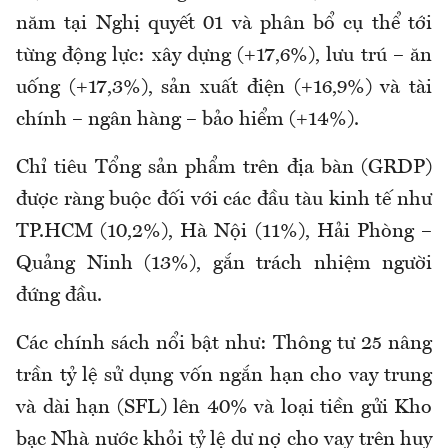
năm tại Nghị quyết 01 và phân bổ cụ thể tới
từng động lực: xây dựng (+17,6%), lưu trú – ăn
uống (+17,3%), sản xuất điện (+16,9%) và tài
chính – ngân hàng – bảo hiểm (+14%).
Chỉ tiêu Tổng sản phẩm trên địa bàn (GRDP)
được ràng buộc đối với các đầu tàu kinh tế như
TP.HCM (10,2%), Hà Nội (11%), Hải Phòng –
Quảng Ninh (13%), gắn trách nhiệm người
đứng đầu.
Các chính sách nổi bật như: Thông tư 25 nâng
trần tỷ lệ sử dụng vốn ngắn hạn cho vay trung
và dài hạn (SFL) lên 40% và loại tiền gửi Kho
bạc Nhà nước khỏi tỷ lệ dư nợ cho vay trên huy