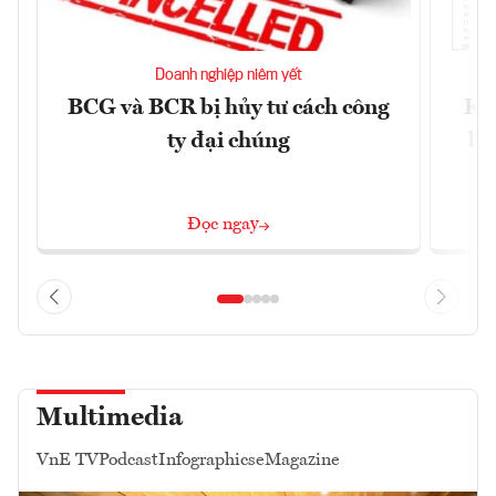
Doanh nghiệp niêm yết
BCG và BCR bị hủy tư cách công
Kh
ty đại chúng
ba
Đọc ngay
Multimedia
VnE TV
Podcast
Infographics
eMagazine