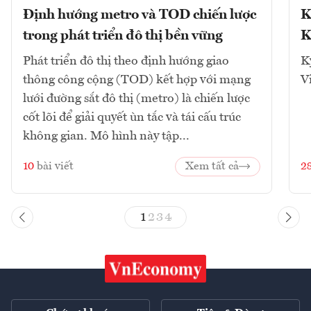
Định hướng metro và TOD chiến lược
K
trong phát triển đô thị bền vững
K
Phát triển đô thị theo định hướng giao
K
thông công cộng (TOD) kết hợp với mạng
V
lưới đường sắt đô thị (metro) là chiến lược
cốt lõi để giải quyết ùn tắc và tái cấu trúc
không gian. Mô hình này tập...
10
bài viết
Xem tất cả
2
1
2
3
4