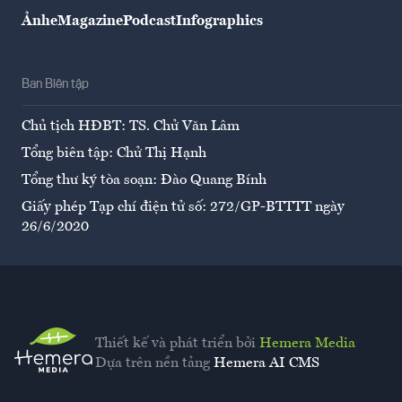
Ảnh
eMagazine
Podcast
Infographics
Ban Biên tập
Chủ tịch HĐBT: TS. Chử Văn Lâm
Tổng biên tập: Chử Thị Hạnh
Tổng thư ký tòa soạn: Đào Quang Bính
Giấy phép Tạp chí điện tử số: 272/GP-BTTTT ngày
26/6/2020
Thiết kế và phát triển bởi
Hemera Media
Dựa trên nền tảng
Hemera AI CMS