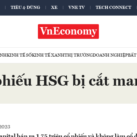
TIÊU & DÙNG
XE
VNE TV
TECH CONNECT
ÍNH
KINH TẾ SỐ
KINH TẾ XANH
THỊ TRƯỜNG
DOANH NGHIỆP
BẤT
phiếu HSG bị cắt ma
2023
ital bán ra 1,75 triệu cổ phiếu và không làm cổ 