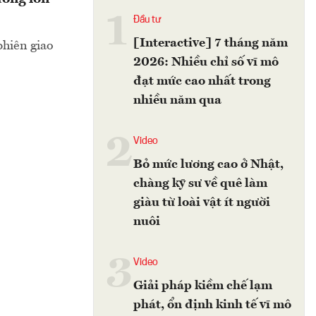
1
Đầu tư
[Interactive] 7 tháng năm
phiên giao
2026: Nhiều chỉ số vĩ mô
đạt mức cao nhất trong
nhiều năm qua
2
Video
Bỏ mức lương cao ở Nhật,
chàng kỹ sư về quê làm
giàu từ loài vật ít người
nuôi
3
Video
Giải pháp kiềm chế lạm
phát, ổn định kinh tế vĩ mô