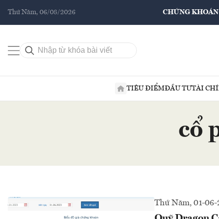
Thứ Năm, 06/08/2026
CHỨNG KHOÁN
TIÊU ĐIỂM
ĐẦU TƯ
TÀI CH
cổ 
Thứ Năm, 01-06-
Quỹ Dragon Cap