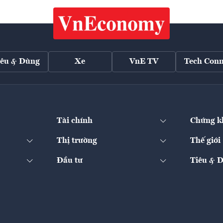
iêu & Dùng
Xe
VnE TV
Tech Conn
Tài chính
Chứng k
Thị trường
Thế giới
Đầu tư
Tiêu & 