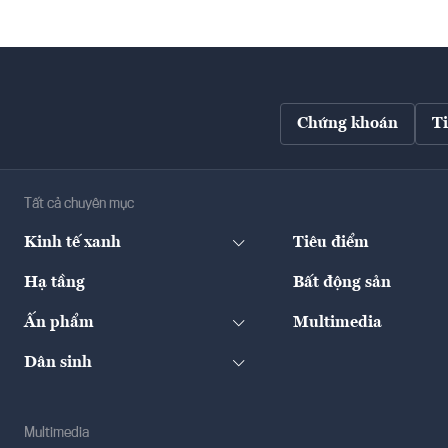
Chứng khoán
T
Tất cả chuyên mục
Kinh tế xanh
Tiêu điểm
Hạ tầng
Bất động sản
Ấn phẩm
Multimedia
Dân sinh
Multimedia