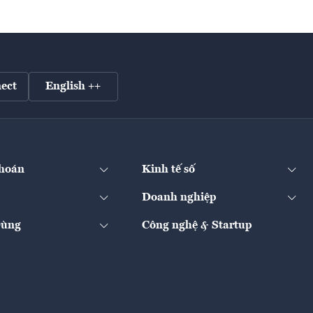
ect
English ++
hoán
Kinh tế số
Doanh nghiệp
Dùng
Công nghệ & Startup