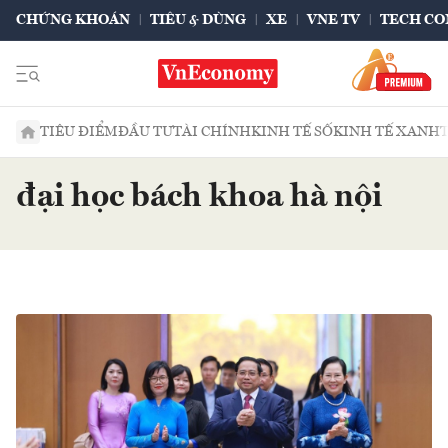
CHỨNG KHOÁN
TIÊU & DÙNG
XE
VNE TV
TECH CO
TIÊU ĐIỂM
ĐẦU TƯ
TÀI CHÍNH
KINH TẾ SỐ
KINH TẾ XANH
đại học bách khoa hà nội