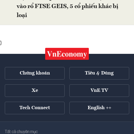
vào rổ FTSE GEIS, 5 cổ phiếu khác bị
loại
}
Chứng khoán
Tiêu & Dùng
Xe
VnE TV
Tech Connect
English ++
Tất cả chuyên mục