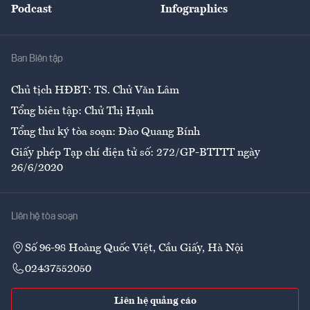
Podcast
Infographics
Giải trí
Y tế
Nhà
Ban Biên tập
Ẩm thực
Chủ tịch HĐBT: TS. Chử Văn Lâm
Tổng biên tập: Chử Thị Hạnh
Tổng thư ký tòa soạn: Đào Quang Bính
Giấy phép Tạp chí điện tử số: 272/GP-BTTTT ngày
26/6/2020
Liên hệ tòa soạn
Số 96-98 Hoàng Quốc Việt, Cầu Giấy, Hà Nội
02437552050
Liên hệ quảng cáo