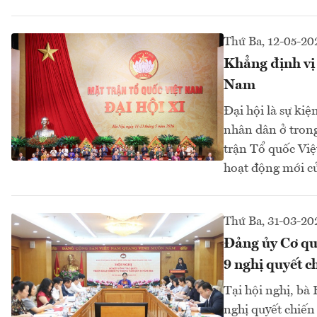
Thứ Ba, 12-05-20
Khẳng định vị 
Nam
Đại hội là sự kiệ
nhân dân ở trong
trận Tổ quốc Việ
hoạt động mới c
Thứ Ba, 31-03-20
Đảng ủy Cơ qu
9 nghị quyết c
Tại hội nghị, bà
nghị quyết chiến