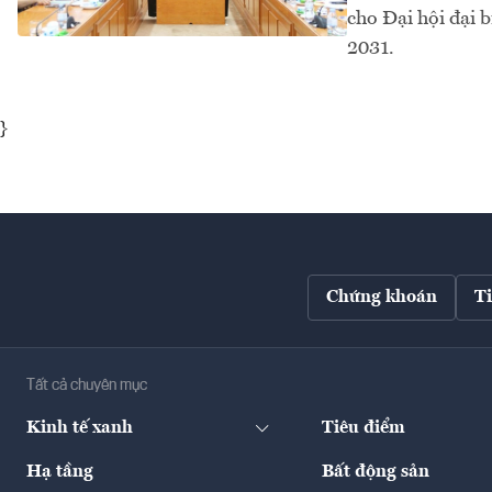
cho Đại hội đại 
2031.
}
Chứng khoán
T
Tất cả chuyên mục
Kinh tế xanh
Tiêu điểm
Hạ tầng
Bất động sản