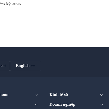
iệm kỳ 2026-
ect
English ++
hoán
Kinh tế số
Doanh nghiệp