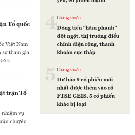
yếu, cổ phiếu mạnh
4
Chứng khoán
rận Tổ quốc
Dòng tiền “hãm phanh”
đột ngột, thị trường điều
uốc Việt Nam
chỉnh diện rộng, thanh
n sự tham gia
khoản cực thấp
2031.
5
Chứng khoán
Dự báo 9 cổ phiếu mới
nhất được thêm vào rổ
ặt trận Tổ
FTSE GEIS, 5 cổ phiếu
khác bị loại
 3 nhiệm vụ
trận chuyên