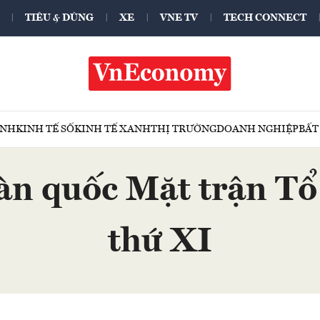
TIÊU & DÙNG
XE
VNE TV
TECH CONNECT
ÍNH
KINH TẾ SỐ
KINH TẾ XANH
THỊ TRƯỜNG
DOANH NGHIỆP
BẤT
oàn quốc Mặt trận T
thứ XI