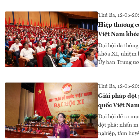
Thứ Ba, 12-05-20
Hiệp thương c
Việt Nam khó
Đại hội đã thôn
khóa XI, nhiệm k
Ủy ban Trung ươ
Thứ Ba, 12-05-20
Giải pháp đột 
quốc Việt Na
Đại hội đề ra mục
đột phá; nhấn mạ
nghiệp, tâm huyế