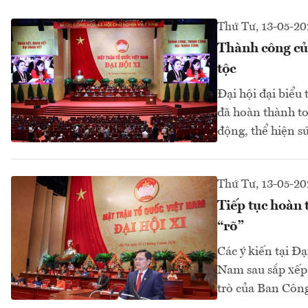
Thứ Tư, 13-05-20
Thành công của
tộc
Đại hội đại biểu
đã hoàn thành to
động, thể hiện s
Thứ Tư, 13-05-20
Tiếp tục hoàn 
“rõ”
Các ý kiến tại Đ
Nam sau sắp xếp,
trò của Ban Công