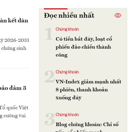
Đọc nhiều nhất
oàn kết dân
1
Chứng khoán
Có tiền bắt đáy, loạt cổ
 kỳ 2026-2031
phiếu đảo chiều thành
h chứng sinh
công
2
Chứng khoán
VN-Index giảm mạnh nhất
 bảo đảm 3
8 phiên, thanh khoản
xuống đáy
 Tổ quốc Việt
3
Chứng khoán
g cường vai
Blog chứng khoán: Chỉ số