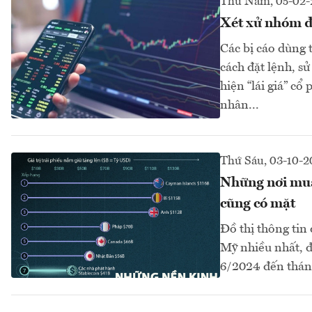
Thứ Năm, 05-02-
Xét xử nhóm đ
Các bị cáo dùng 
cách đặt lệnh, s
hiện “lái giá” cổ
nhân...
Thứ Sáu, 03-10-2
Những nơi mua
cũng có mặt
Đồ thị thông tin
Mỹ nhiều nhất, đ
6/2024 đến thán