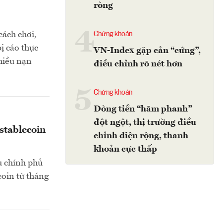
ròng
4
cách chơi,
Chứng khoán
ị cáo thực
VN-Index gặp cản “cứng”,
nhiều nạn
điều chỉnh rõ nét hơn
5
Chứng khoán
Dòng tiền “hãm phanh”
đột ngột, thị trường điều
stablecoin
chỉnh diện rộng, thanh
khoản cực thấp
u chính phủ
coin từ tháng