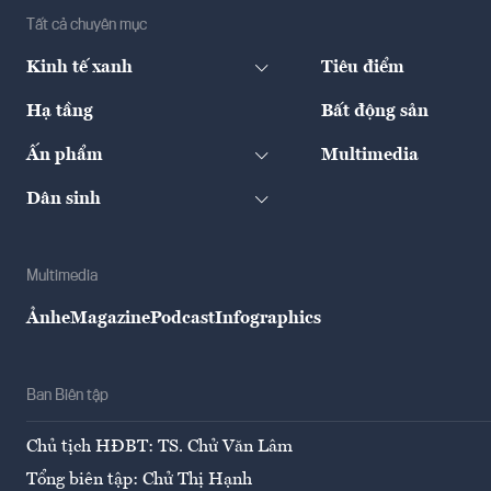
Tất cả chuyên mục
Kinh tế xanh
Tiêu điểm
Hạ tầng
Bất động sản
Ấn phẩm
Multimedia
Dân sinh
Multimedia
Ảnh
eMagazine
Podcast
Infographics
Ban Biên tập
Chủ tịch HĐBT: TS. Chử Văn Lâm
Tổng biên tập: Chử Thị Hạnh