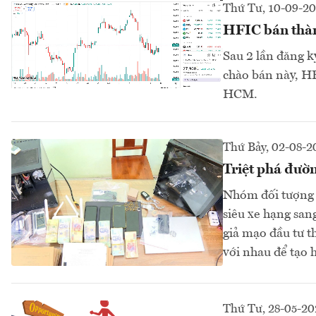
Thứ Tư, 10-09-2
HFIC bán thàn
Sau 2 lần đăng 
chào bán này, HF
HCM.
Thứ Bảy, 02-08-2
Triệt phá đườn
Nhóm đối tượng 
siêu xe hạng san
giả mạo đầu tư th
với nhau để tạo 
Thứ Tư, 28-05-20