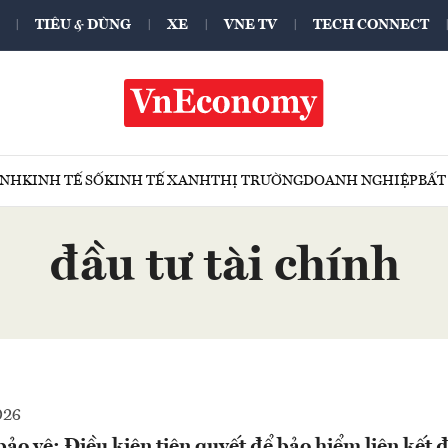
TIÊU & DÙNG
XE
VNE TV
TECH CONNECT
ÍNH
KINH TẾ SỐ
KINH TẾ XANH
THỊ TRƯỜNG
DOANH NGHIỆP
BẤT
đầu tư tài chính
026
ảo vệ: Điều kiện tiên quyết để bảo hiểm liên kết 