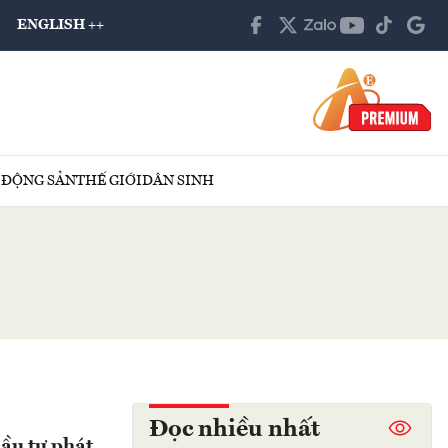
ENGLISH ++
 ĐỘNG SẢN
THẾ GIỚI
DÂN SINH
Đọc nhiều nhất
đầu tư phát