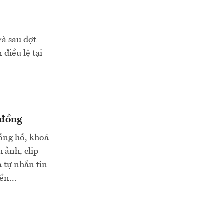
à sau đợt
điều lệ tại
 đồng
ồng hồ, khoá
 ảnh, clip
ả tự nhắn tin
ền...