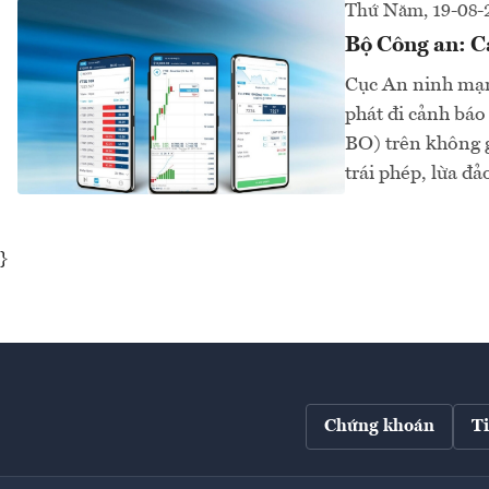
Thứ Năm, 19-08-
Bộ Công an: Cá
Cục An ninh mạn
phát đi cảnh báo
BO) trên không 
trái phép, lừa đả
}
Chứng khoán
T