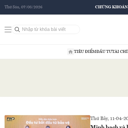
Thứ Sáu, 07/08/2026
CHỨNG KHOÁN
TIÊU ĐIỂM
ĐẦU TƯ
TÀI CH
Thứ Bảy, 11-04-2
Minh bạch và b