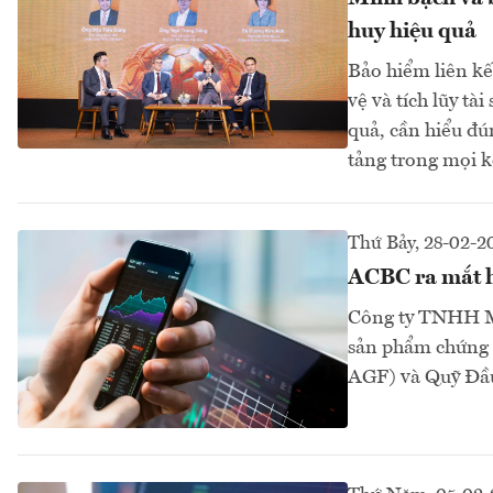
huy hiệu quả
Bảo hiểm liên kế
vệ và tích lũy tà
quả, cần hiểu đún
tảng trong mọi k
Thứ Bảy, 28-02-2
ACBC ra mắt h
Công ty TNHH Mộ
sản phẩm chứng
AGF) và Quỹ Đầ