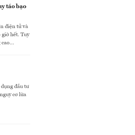
uy táo bạo
ền điện tử và
 giờ hết. Tuy
 cao...
 dụng đầu tư
 nguy cơ lừa