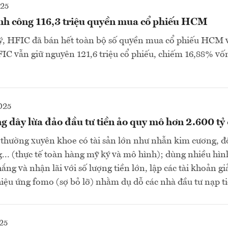
025
h công 116,3 triệu quyền mua cổ phiếu HCM
ký, HFIC đã bán hết toàn bộ số quyền mua cổ phiếu HCM v
IC vẫn giữ nguyên 121,6 triệu cổ phiếu, chiếm 16,88% vốn 
025
g dây lừa đảo đầu tư tiền ảo quy mô hơn 2.600 tỷ
thường xuyên khoe có tài sản lớn như nhẫn kim cương, đ
g... (thực tế toàn hàng mỹ ký và mô hình); dùng nhiều hình
ắng và nhận lãi với số lượng tiền lớn, lập các tài khoản gi
hiệu ứng fomo (sợ bỏ lỡ) nhằm dụ dỗ các nhà đầu tư nạp ti
25