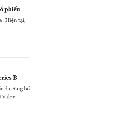
ổ phiếu
%. Hiện tại,
eries B
ic đã công bố
ư Valor