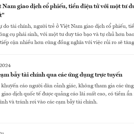
t Nam giao dịch cổ phiếu, tiền điện tử với một tư d
t"
 do tài chính, người trẻ ở Việt Nam giao dịch cổ phiếu, ti
ông cụ phái sinh, với một tư duy táo bạo và tự chủ hơn bao
iếp cận nhiều hơn cũng đồng nghĩa với việc rủi ro sẽ tăng
-2024
cạm bẫy tài chính qua các ứng dụng trực tuyến
khuyến cáo người dân cảnh giác, không tham gia các ứng
n giao dịch quốc tế được quảng cáo lãi suất cao, có tiềm ẩn
ình và tránh rơi vào các cạm bẫy tài chính.