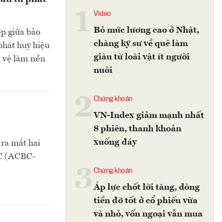
1
Video
Bỏ mức lương cao ở Nhật,
ợp giữa bảo
chàng kỹ sư về quê làm
phát huy hiệu
giàu từ loài vật ít người
o vệ làm nền
nuôi
2
Chứng khoán
VN-Index giảm mạnh nhất
8 phiên, thanh khoản
xuống đáy
ra mắt hai
BC (ACBC-
3
Chứng khoán
Áp lực chốt lời tăng, dòng
tiền đỡ tốt ở cổ phiếu vừa
và nhỏ, vốn ngoại vẫn mua