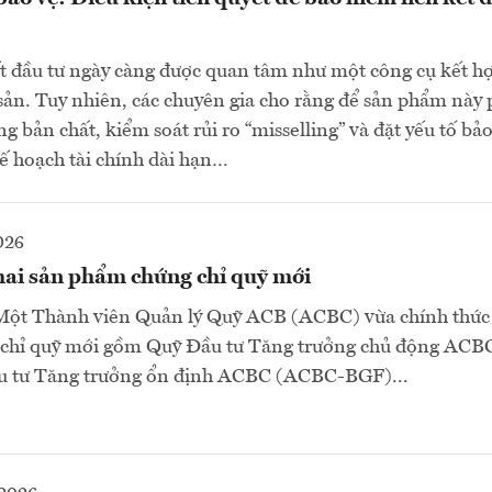
t đầu tư ngày càng được quan tâm như một công cụ kết h
i sản. Tuy nhiên, các chuyên gia cho rằng để sản phẩm này 
g bản chất, kiểm soát rủi ro “misselling” và đặt yếu tố bả
ế hoạch tài chính dài hạn…
026
ai sản phẩm chứng chỉ quỹ mới
t Thành viên Quản lý Quỹ ACB (ACBC) vừa chính thức 
 chỉ quỹ mới gồm Quỹ Đầu tư Tăng trưởng chủ động AC
u tư Tăng trưởng ổn định ACBC (ACBC-BGF)...