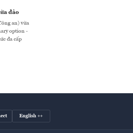
lừa đảo
Công an) vừa
ary option -
ức đa cấp
ect
English ++