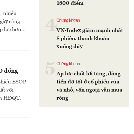
1800 điểm
u, nhiều
4
Chứng khoán
ngày càng
áp lực hơn…
VN-Index giảm mạnh nhất
8 phiên, thanh khoản
xuống đáy
5
Chứng khoán
00 đồng
Áp lực chốt lời tăng, dòng
 phiếu ESOP
tiền đỡ tốt ở cổ phiếu vừa
ất với
và nhỏ, vốn ngoại vẫn mua
iên HĐQT,
ròng