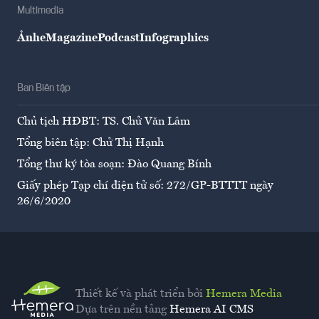
Multimedia
Ảnh
eMagazine
Podcast
Infographics
Ban Biên tập
Chủ tịch HĐBT: TS. Chử Văn Lâm
Tổng biên tập: Chử Thị Hạnh
Tổng thư ký tòa soạn: Đào Quang Bính
Giấy phép Tạp chí điện tử số: 272/GP-BTTTT ngày
26/6/2020
Thiết kế và phát triển bởi
Hemera Media
Dựa trên nền tảng
Hemera AI CMS