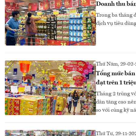
Doanh thu bán
Trong ba tháng 
dịch vụ tiêu dùn
Thứ Năm, 29-02-
Tổng mức bán 
đạt trên 1 triệ
Tháng 2 trùng vớ
dân tăng cao nên
so với cùng kỳ nă
Thứ Tư, 29-11-20