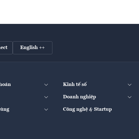
ect
English ++
hoán
Kinh tế số
Doanh nghiệp
Dùng
Công nghệ & Startup