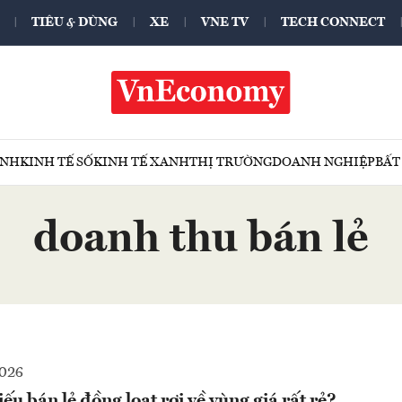
TIÊU & DÙNG
XE
VNE TV
TECH CONNECT
ÍNH
KINH TẾ SỐ
KINH TẾ XANH
THỊ TRƯỜNG
DOANH NGHIỆP
BẤT
doanh thu bán lẻ
2026
ếu bán lẻ đồng loạt rơi về vùng giá rất rẻ?