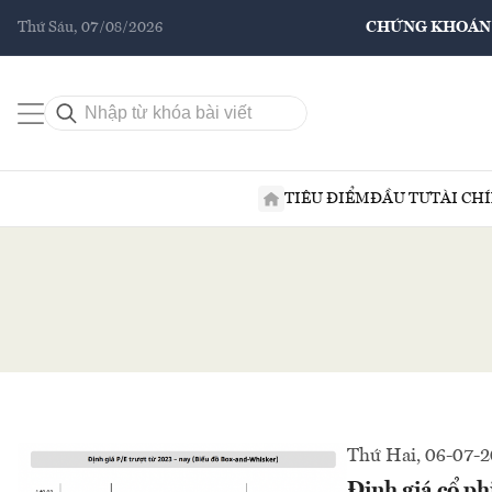
Thứ Sáu, 07/08/2026
CHỨNG KHOÁN
TIÊU ĐIỂM
ĐẦU TƯ
TÀI CH
Thứ Hai, 06-07-
Định giá cổ phi