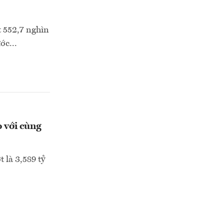
t 552,7 nghìn
ớc...
 với cùng
 là 3,589 tỷ