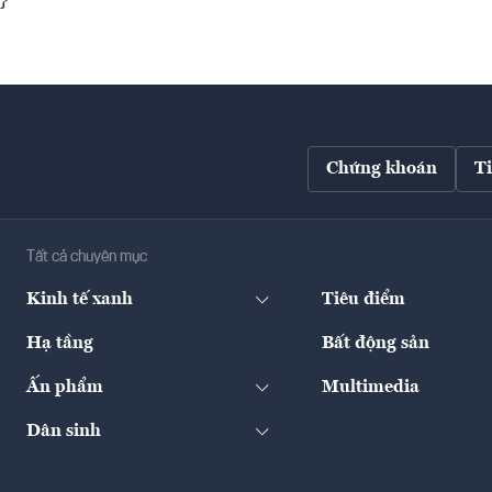
}
Chứng khoán
T
Tất cả chuyên mục
Kinh tế xanh
Tiêu điểm
Hạ tầng
Bất động sản
Ấn phẩm
Multimedia
Dân sinh