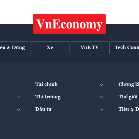
iêu & Dùng
Xe
VnE TV
Tech Conn
Tài chính
Chứng k
Thị trường
Thế giới
Đầu tư
Tiêu & 