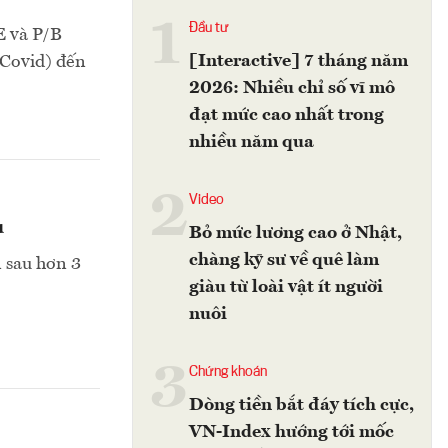
1
Đầu tư
E và P/B
[Interactive] 7 tháng năm
 Covid) đến
2026: Nhiều chỉ số vĩ mô
đạt mức cao nhất trong
nhiều năm qua
2
Video
u
Bỏ mức lương cao ở Nhật,
chàng kỹ sư về quê làm
n sau hơn 3
giàu từ loài vật ít người
nuôi
3
Chứng khoán
Dòng tiền bắt đáy tích cực,
VN-Index hướng tới mốc