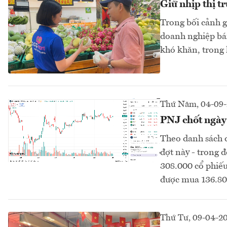
Giữ nhịp thị t
Trong bối cảnh gi
doanh nghiệp bán
khó khăn, trong 
Thứ Năm, 04-09-
PNJ chốt ngày
Theo danh sách 
đợt này - trong 
308.000 cổ phiế
được mua 136.80
Thứ Tư, 09-04-2