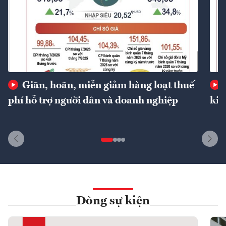
Giãn, hoãn, miễn giảm hàng loạt thuế
phí hỗ trợ người dân và doanh nghiệp
kin
Dòng sự kiện