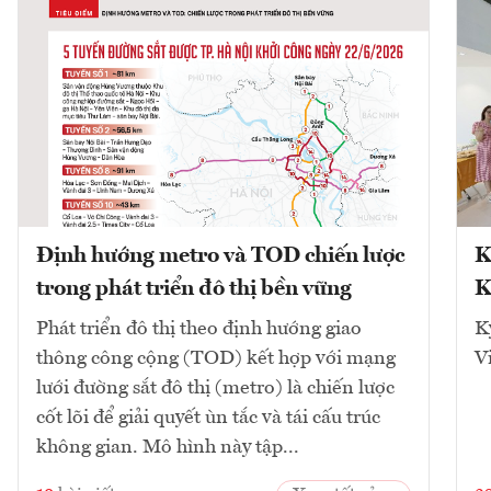
Định hướng metro và TOD chiến lược
K
trong phát triển đô thị bền vững
K
Phát triển đô thị theo định hướng giao
K
thông công cộng (TOD) kết hợp với mạng
V
lưới đường sắt đô thị (metro) là chiến lược
cốt lõi để giải quyết ùn tắc và tái cấu trúc
không gian. Mô hình này tập...