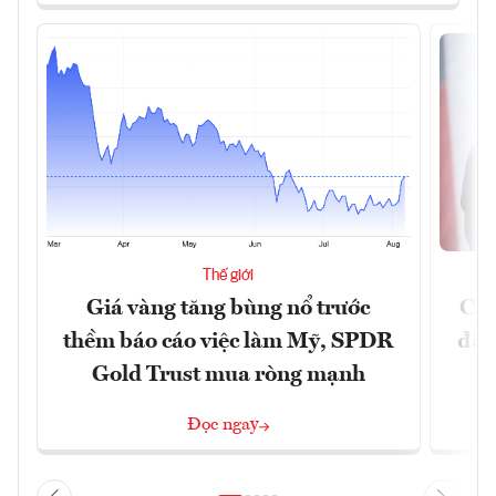
Thế giới
Giá vàng tăng bùng nổ trước
Chí
thềm báo cáo việc làm Mỹ, SPDR
đã 
Gold Trust mua ròng mạnh
Đọc ngay