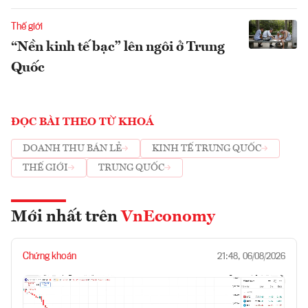
Thế giới
“Nền kinh tế bạc” lên ngôi ở Trung
Quốc
ĐỌC BÀI THEO TỪ KHOÁ
DOANH THU BÁN LẺ
KINH TẾ TRUNG QUỐC
THẾ GIỚI
TRUNG QUỐC
Mới nhất trên
VnEconomy
Chứng khoán
21:48, 06/08/2026