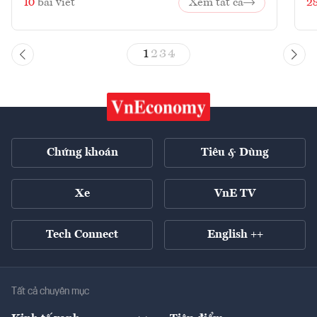
10
bài viết
Xem tất cả
2
1
2
3
4
Chứng khoán
Tiêu & Dùng
Xe
VnE TV
Tech Connect
English ++
Tất cả chuyên mục