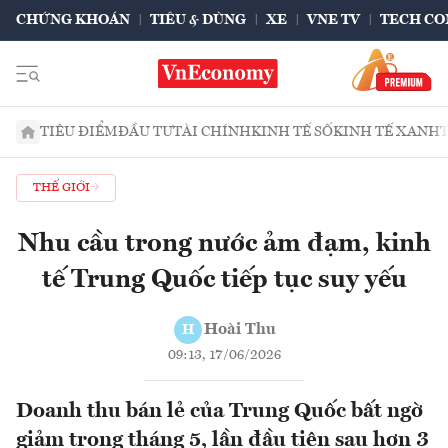
CHỨNG KHOÁN
TIÊU & DÙNG
XE
VNE TV
TECH CO
TIÊU ĐIỂM
ĐẦU TƯ
TÀI CHÍNH
KINH TẾ SỐ
KINH TẾ XANH
THẾ GIỚI
Nhu cầu trong nước ảm đạm, kinh
tế Trung Quốc tiếp tục suy yếu
Hoài Thu
H
09:13, 17/06/2026
Doanh thu bán lẻ của Trung Quốc bất ngờ
giảm trong tháng 5, lần đầu tiên sau hơn 3