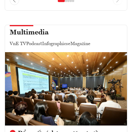
Multimedia
VnE TV
Podcast
Infographics
eMagazine