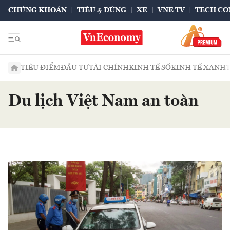
CHỨNG KHOÁN
TIÊU & DÙNG
XE
VNE TV
TECH CO
TIÊU ĐIỂM
ĐẦU TƯ
TÀI CHÍNH
KINH TẾ SỐ
KINH TẾ XANH
Du lịch Việt Nam an toàn