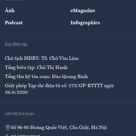
Sự kiện
Nhân lực
Ảnh
eMagazine
Đẹp +
An sinh
Podcast
Infographics
Giải trí
Y tế
Nhà
Ban Biên tập
Ẩm thực
Chủ tịch HĐBT: TS. Chử Văn Lâm
Tổng biên tập: Chử Thị Hạnh
Tổng thư ký tòa soạn: Đào Quang Bính
Giấy phép Tạp chí điện tử số: 272/GP-BTTTT ngày
26/6/2020
Liên hệ tòa soạn
Số 96-98 Hoàng Quốc Việt, Cầu Giấy, Hà Nội