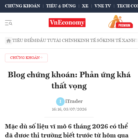
CHỨNG KHOÁN
TIÊU & DÙNG
XE
VNE TV
TECH CO
TIÊU ĐIỂM
ĐẦU TƯ
TÀI CHÍNH
KINH TẾ SỐ
KINH TẾ XANH
CHỨNG KHOÁN
Blog chứng khoán: Phản ứng khá
thất vọng
iTrader
I
16:16, 03/07/2026
Mặc dù số liệu vĩ mô 6 tháng 2026 có thể
đã được thị trường biết trước từ hôm qua