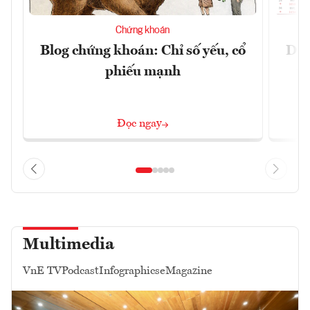
Chứng khoán
Blog chứng khoán: Chỉ số yếu, cổ
Dự 
phiếu mạnh
t
Đọc ngay
Multimedia
VnE TV
Podcast
Infographics
eMagazine