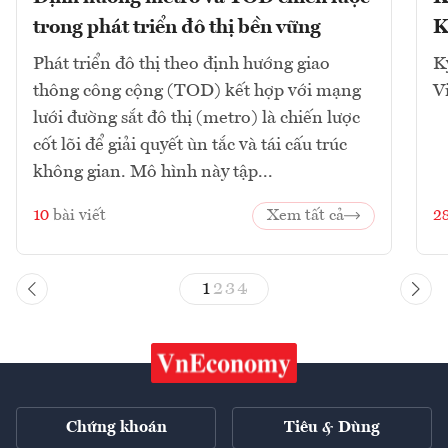
trong phát triển đô thị bền vững
K
Phát triển đô thị theo định hướng giao
K
thông công cộng (TOD) kết hợp với mạng
V
lưới đường sắt đô thị (metro) là chiến lược
cốt lõi để giải quyết ùn tắc và tái cấu trúc
không gian. Mô hình này tập...
10
bài viết
Xem tất cả
2
1
2
3
4
Chứng khoán
Tiêu & Dùng