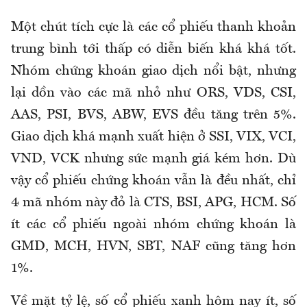
Một chút tích cực là các cổ phiếu thanh khoản
trung bình tới thấp có diễn biến khá khá tốt.
Nhóm chứng khoán giao dịch nổi bật, nhưng
lại dồn vào các mã nhỏ như ORS, VDS, CSI,
AAS, PSI, BVS, ABW, EVS đều tăng trên 5%.
Giao dịch khá mạnh xuất hiện ở SSI, VIX, VCI,
VND, VCK nhưng sức mạnh giá kém hơn. Dù
vậy cổ phiếu chứng khoán vẫn là đều nhất, chỉ
4 mã nhóm này đỏ là CTS, BSI, APG, HCM. Số
ít các cổ phiếu ngoài nhóm chứng khoán là
GMD, MCH, HVN, SBT, NAF cũng tăng hơn
1%.
Về mặt tỷ lệ, số cổ phiếu xanh hôm nay ít, số