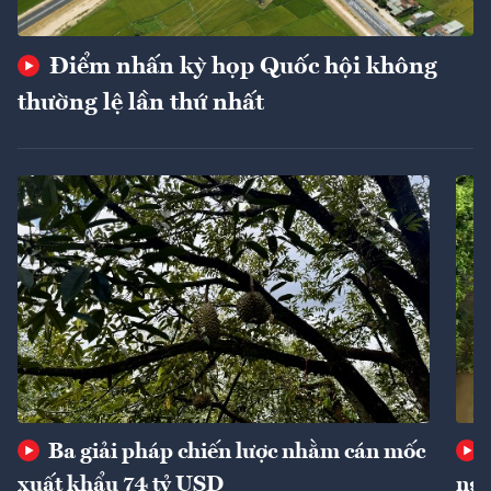
Điểm nhấn kỳ họp Quốc hội không
thường lệ lần thứ nhất
Ba giải pháp chiến lược nhằm cán mốc
xuất khẩu 74 tỷ USD
ngu