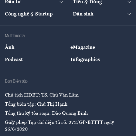
Đầu tư
Tiêu & Dùng
Quản trị số
Cafe BĐS
Thị trường
Kinh doanh
Kết nối
Tạp chí kinh tế Việt Nam
eMagazine
Nhà đầu tư
Du lịch
Công nghệ & Startup
Dân sinh
Tư vấn
Nông sản
Doanh nhân
Tư vấn Tiêu & Dùng
Infographics
Hạ tầng
Sức khỏe
Khung pháp lý
Doanh nghiệp
Địa phương
Thị trường
Bảo hiểm
Multimedia
Sự kiện
Nhân lực
Ảnh
eMagazine
Đẹp +
An sinh
Podcast
Infographics
Giải trí
Y tế
Nhà
Ban Biên tập
Ẩm thực
Chủ tịch HĐBT: TS. Chử Văn Lâm
Tổng biên tập: Chử Thị Hạnh
Tổng thư ký tòa soạn: Đào Quang Bính
Giấy phép Tạp chí điện tử số: 272/GP-BTTTT ngày
26/6/2020