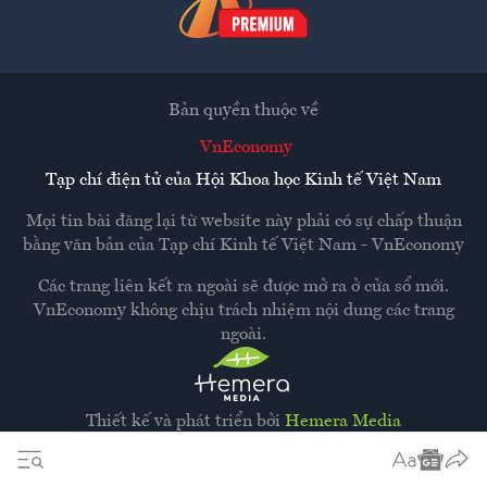
Bản quyền thuộc về
VnEconomy
Tạp chí điện tử của Hội Khoa học Kinh tế Việt Nam
Mọi tin bài đăng lại từ website này phải có sự chấp thuận
bằng văn bản của
Tạp chí Kinh tế Việt Nam - VnEconomy
Các trang liên kết ra ngoài sẽ được mở ra ở cửa sổ mới.
VnEconomy không chịu trách nhiệm nội dung các trang
ngoài.
Thiết kế và phát triển bởi
Hemera Media
Dựa trên nền tảng
Hemera AI CMS