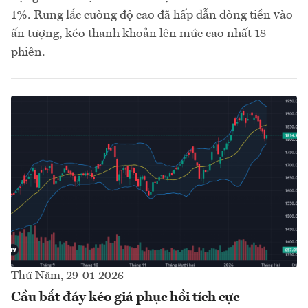
1%. Rung lắc cường độ cao đã hấp dẫn dòng tiền vào
ấn tượng, kéo thanh khoản lên mức cao nhất 18
phiên.
Thứ Năm, 29-01-2026
Cầu bắt đáy kéo giá phục hồi tích cực