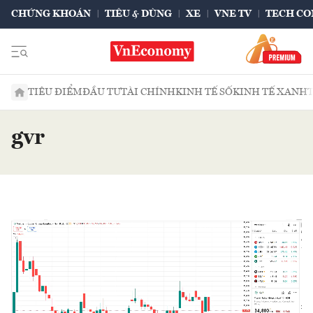
CHỨNG KHOÁN
TIÊU & DÙNG
XE
VNE TV
TECH CO
TIÊU ĐIỂM
ĐẦU TƯ
TÀI CHÍNH
KINH TẾ SỐ
KINH TẾ XANH
gvr