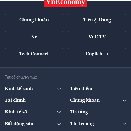
Chứng khoán
Tiêu & Dùng
Xe
VnE TV
Tech Connect
English ++
Tất cả chuyên mục
Kinh tế xanh
Tiêu điểm
Chuyển động xanh
Tài chính
Chứng khoán
Pháp lý
Ngân hàng
Doanh nghiệp niêm yết
Kinh tế số
Hạ tầng
Thương hiệu xanh
Thị trường vốn
Thị trường
Sản phẩm - Thị trường
Bất động sản
Thị trường
Diễn đàn
Thuế
Đầu tư
Tài sản số