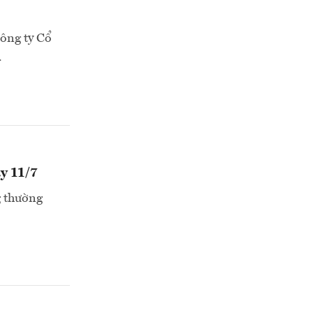
Công ty Cổ
.
y 11/7
g thường