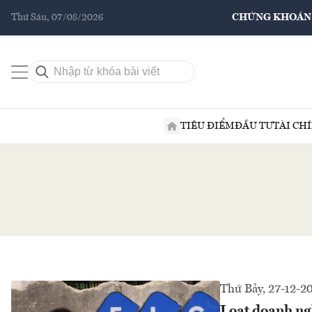
Thứ Sáu, 07/08/2026
CHỨNG KHOÁN
TIÊU ĐIỂM
ĐẦU TƯ
TÀI CH
Thứ Bảy, 27-12-2
Loạt doanh ng