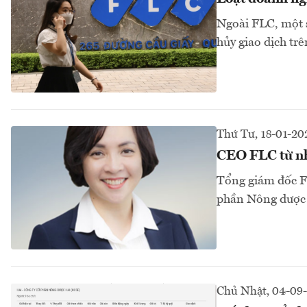
Ngoài FLC, một s
hủy giao dịch tr
Thứ Tư, 18-01-20
CEO FLC từ n
Tổng giám đốc F
phần Nông dược 
Chủ Nhật, 04-09