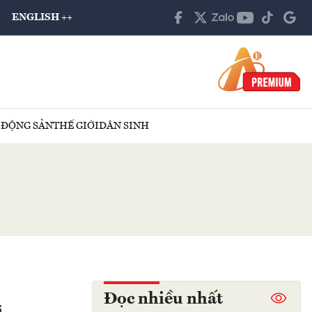
ENGLISH ++
 ĐỘNG SẢN
THẾ GIỚI
DÂN SINH
Đọc nhiều nhất
i