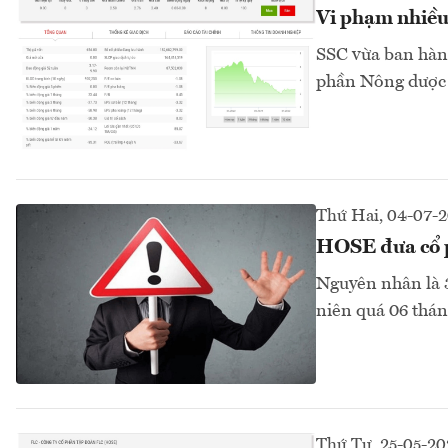
Vi phạm nhiều
SSC vừa ban hành
phần Nông dược 
Thứ Hai, 04-07-
HOSE đưa cổ p
Nguyên nhân là 3
niên quá 06 thán
Thứ Tư, 25-05-20