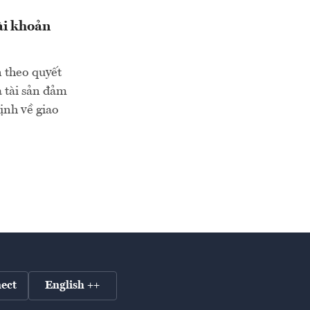
ài khoản
n theo quyết
 tài sản đảm
ịnh về giao
ect
English ++