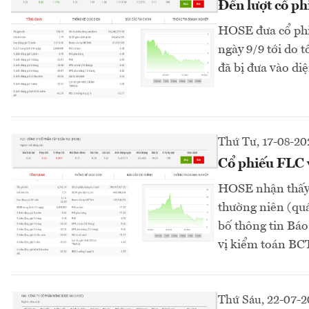
Đến lượt cổ ph
HOSE đưa cổ phiế
ngày 9/9 tới do t
đã bị đưa vào diệ
Thứ Tư, 17-08-20
Cổ phiếu FLC v
HOSE nhận thấy 
thường niên (quá
bố thông tin Báo
vị kiểm toán BC
Thứ Sáu, 22-07-