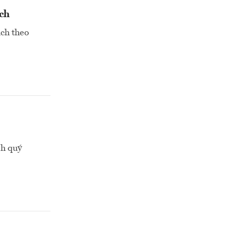
ch
ịch theo
nh quý