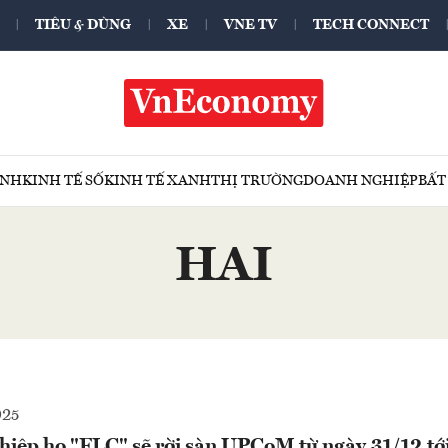
TIÊU & DÙNG
XE
VNE TV
TECH CONNECT
ÍNH
KINH TẾ SỐ
KINH TẾ XANH
THỊ TRƯỜNG
DOANH NGHIỆP
BẤT
HAI
025
hiệp họ "FLC" sẽ rời sàn UPCoM từ ngày 31/12 tớ