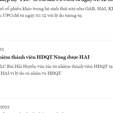
ố cổ phiếu khác trong hệ sinh thái này như GAB, HAI, K
ên UPCoM từ ngày 31/12 với lý do tương tự.
23
hiệm thành viên HĐQT Nông dược HAI
LC Bùi Hải Huyền vừa xin từ nhiệm thành viên HĐQT tại
HAI vì lý do cá nhân và HĐQT
-2022