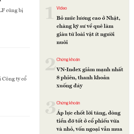
1
Video
LF cũng bị
Bỏ mức lương cao ở Nhật,
chàng kỹ sư về quê làm
giàu từ loài vật ít người
nuôi
2
Chứng khoán
VN-Index giảm mạnh nhất
8 phiên, thanh khoản
 Công ty cổ
xuống đáy
3
Chứng khoán
Áp lực chốt lời tăng, dòng
tiền đỡ tốt ở cổ phiếu vừa
và nhỏ, vốn ngoại vẫn mua