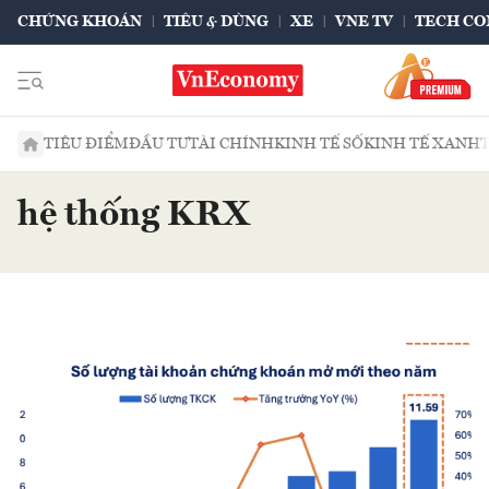
CHỨNG KHOÁN
TIÊU & DÙNG
XE
VNE TV
TECH CO
TIÊU ĐIỂM
ĐẦU TƯ
TÀI CHÍNH
KINH TẾ SỐ
KINH TẾ XANH
hệ thống KRX