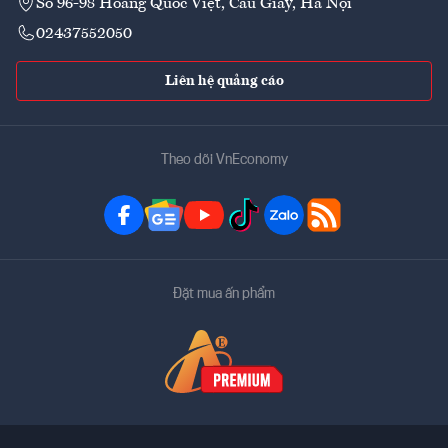
Số 96-98 Hoàng Quốc Việt, Cầu Giấy, Hà Nội
02437552050
Liên hệ quảng cáo
Theo dõi VnEconomy
Đặt mua ấn phẩm