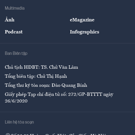
Doanh nghiệp
Địa phương
Thị trường
Bảo hiểm
Multimedia
Sự kiện
Nhân lực
Ảnh
eMagazine
Đẹp +
An sinh
Podcast
Infographics
Giải trí
Y tế
Nhà
Ban Biên tập
Ẩm thực
Chủ tịch HĐBT: TS. Chử Văn Lâm
Tổng biên tập: Chử Thị Hạnh
Tổng thư ký tòa soạn: Đào Quang Bính
Giấy phép Tạp chí điện tử số: 272/GP-BTTTT ngày
26/6/2020
Liên hệ tòa soạn