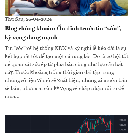
Thứ Sáu, 26-04-2024
Blog chứng khoán: Ổn định trước tin “xấu”,
kỳ vọng đang mạnh
Tin “sốc” về hệ thống KRX và kỳ nghỉ lễ kéo dài là sự
kết hợp rất tốt để tạo một cú rung lắc. Đó là cơ hội tốt
để quan sát sức ép từ phía bán cũng như lực cầu bắt
đáy. Trước khoảng trống thời gian dài tập trung
những số liệu vĩ mô sẽ xuất hiện, những ai muốn bán
sẽ bán, nhưng ai còn kỳ vọng sẽ chấp nhận rủi ro để
mua...