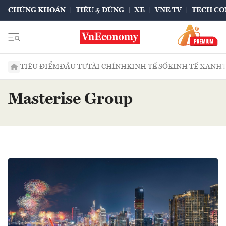
CHỨNG KHOÁN
TIÊU & DÙNG
XE
VNE TV
TECH CO
TIÊU ĐIỂM
ĐẦU TƯ
TÀI CHÍNH
KINH TẾ SỐ
KINH TẾ XANH
Masterise Group