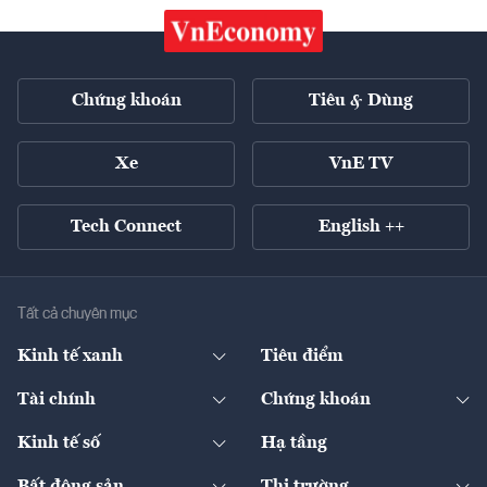
Chứng khoán
Tiêu & Dùng
Xe
VnE TV
Tech Connect
English ++
Tất cả chuyên mục
Kinh tế xanh
Tiêu điểm
Chuyển động xanh
Tài chính
Chứng khoán
Pháp lý
Ngân hàng
Doanh nghiệp niêm yết
Kinh tế số
Hạ tầng
Thương hiệu xanh
Thị trường vốn
Thị trường
Sản phẩm - Thị trường