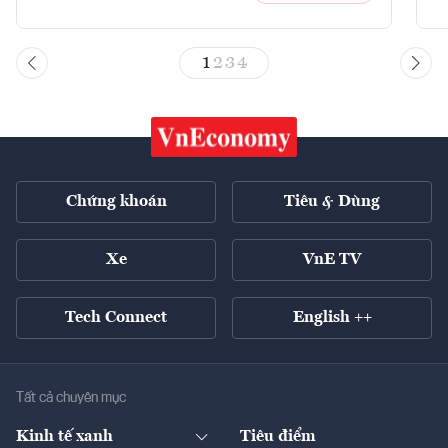
1
2
3
4
Chứng khoán
Tiêu & Dùng
Xe
VnE TV
Tech Connect
English ++
Tất cả chuyên mục
Kinh tế xanh
Tiêu điểm