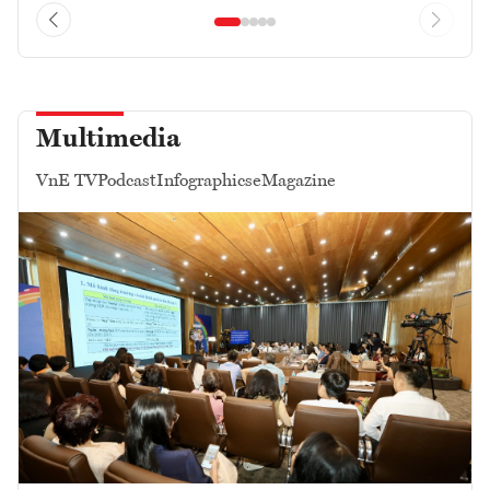
Multimedia
VnE TV
Podcast
Infographics
eMagazine