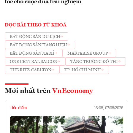
tốc cho cuộc đua trải nghiệm
ĐỌC BÀI THEO TỪ KHOÁ
BẤT ĐỘNG SẢN DU LỊCH
BẤT ĐỘNG SẢN HÀNG HIỆU
BẤT ĐỘNG SẢN XA XỈ
MASTERISE GROUP
ONE CENTRAL SAIGON
TĂNG TRƯỞNG ĐÔ THỊ
THE RITZ-CARLTON
TP. HỒ CHÍ MINH
Mới nhất trên
VnEconomy
Tiêu điểm
16:08, 07/08/2026