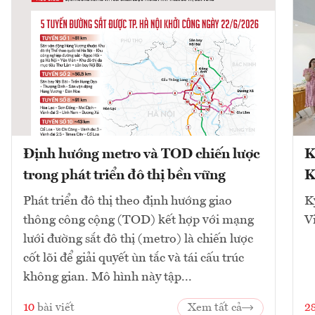
Định hướng metro và TOD chiến lược
K
trong phát triển đô thị bền vững
K
Phát triển đô thị theo định hướng giao
K
thông công cộng (TOD) kết hợp với mạng
V
lưới đường sắt đô thị (metro) là chiến lược
cốt lõi để giải quyết ùn tắc và tái cấu trúc
không gian. Mô hình này tập...
10
bài viết
Xem tất cả
2