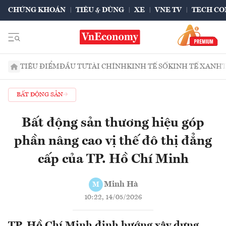
CHỨNG KHOÁN
TIÊU & DÙNG
XE
VNE TV
TECH CO
TIÊU ĐIỂM
ĐẦU TƯ
TÀI CHÍNH
KINH TẾ SỐ
KINH TẾ XANH
BẤT ĐỘNG SẢN
Bất động sản thương hiệu góp
phần nâng cao vị thế đô thị đẳng
cấp của TP. Hồ Chí Minh
Minh Hà
M
10:22, 14/05/2026
TP. Hồ Chí Minh định hướng xây dựng