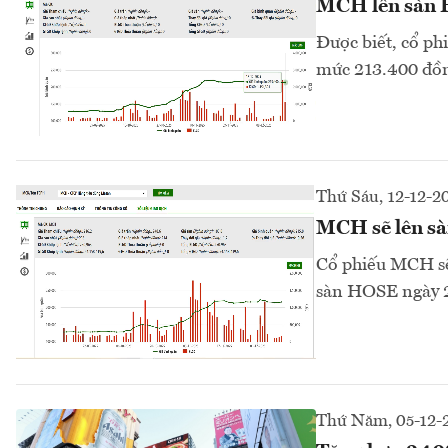
MCH lên sàn H
Được biết, cổ p
mức 213.400 đồn
Thứ Sáu, 12-12-2
MCH sẽ lên sà
Cổ phiếu MCH sẽ
sàn HOSE ngày 
Thứ Năm, 05-12-