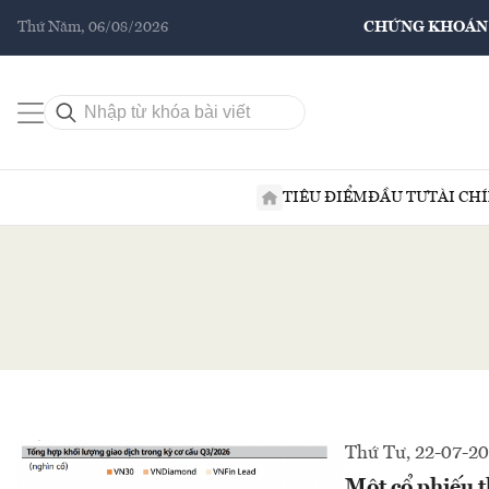
Thứ Năm, 06/08/2026
CHỨNG KHOÁN
TIÊU ĐIỂM
ĐẦU TƯ
TÀI CH
Thứ Tư, 22-07-2
Một cổ phiếu 