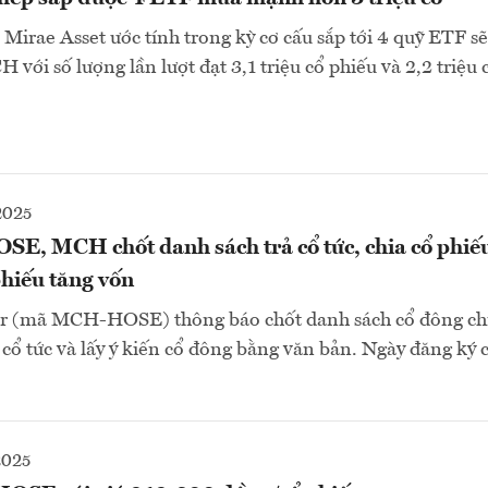
, Mirae Asset ước tính trong kỳ cơ cấu sắp tới 4 quỹ ETF
với số lượng lần lượt đạt 3,1 triệu cổ phiếu và 2,2 triệu 
2025
SE, MCH chốt danh sách trả cổ tức, chia cổ phiế
phiếu tăng vốn
 (mã MCH-HOSE) thông báo chốt danh sách cổ đông chi
cổ tức và lấy ý kiến cổ đông bằng văn bản. Ngày đăng ký c
2025