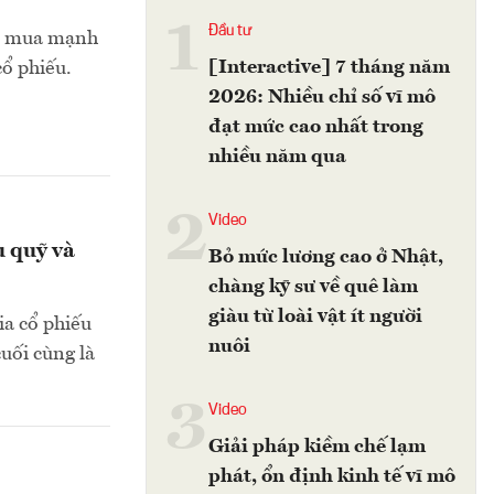
1
Đầu tư
 sẽ mua mạnh
[Interactive] 7 tháng năm
cổ phiếu.
2026: Nhiều chỉ số vĩ mô
đạt mức cao nhất trong
nhiều năm qua
2
Video
u quỹ và
Bỏ mức lương cao ở Nhật,
chàng kỹ sư về quê làm
giàu từ loài vật ít người
a cổ phiếu
nuôi
uối cùng là
3
Video
Giải pháp kiềm chế lạm
phát, ổn định kinh tế vĩ mô