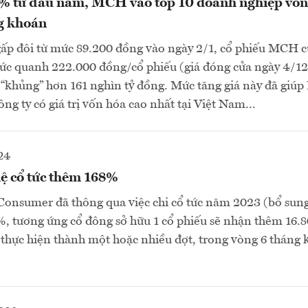
 từ đầu năm, MCH vào top 10 doanh nghiệp vốn
g khoán
ấp đôi từ mức 89.200 đồng vào ngày 2/1, cổ phiếu MCH 
c quanh 222.000 đồng/cổ phiếu (giá đóng cửa ngày 4/12
“khủng” hơn 161 nghìn tỷ đồng. Mức tăng giá này đã giúp
công ty có giá trị vốn hóa cao nhất tại Việt Nam...
24
ệ cổ tức thêm 168%
onsumer đã thông qua việc chi cổ tức năm 2023 (bổ sung
8%, tương ứng cổ đông sở hữu 1 cổ phiếu sẽ nhận thêm 16.
 thực hiện thành một hoặc nhiều đợt, trong vòng 6 tháng 