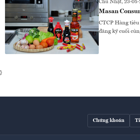
Chủ Nhật, 23-05-
Masan Consume
CTCP Hàng tiêu
đăng ký cuối cùng
}
Chứng khoán
T