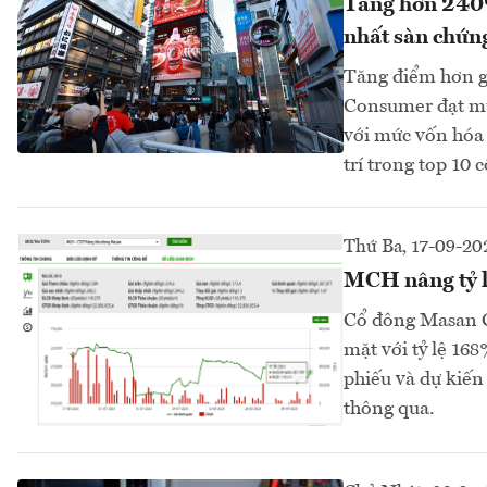
Tăng hơn 240%
nhất sàn chứn
Tăng điểm hơn g
Consumer đạt mứ
với mức vốn hóa 
trí trong top 10 
Thứ Ba, 17-09-20
MCH nâng tỷ l
Cổ đông Masan C
mặt với tỷ lệ 16
phiếu và dự kiến
thông qua.