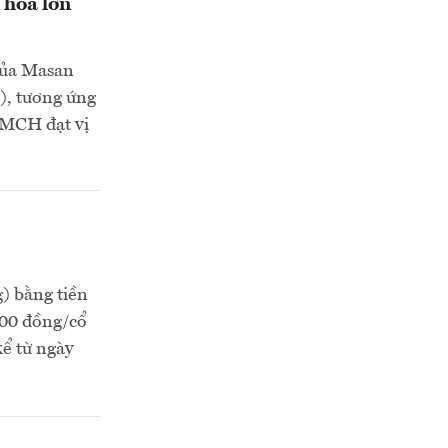
 hóa lớn
của Masan
), tương ứng
 MCH đạt vị
) bằng tiền
800 đồng/cổ
kể từ ngày