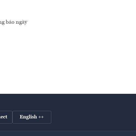
g báo ngày
ect
English ++