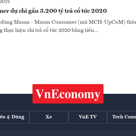
2021
r dự chi gần 3.200 tỷ trả cổ tức 2020
 dùng Masan - Masan Consumer (mã MCH-UpCoM) thôn
 thực hiện chi trả cổ tức 2020 bằng tiền...
iêu & Dùng
Xe
VnE TV
Tech Conn