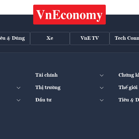
iêu & Dùng
Xe
VnE TV
Tech Conn
Tài chính
Chứng k
Thị trường
Thế giới
Đầu tư
Tiêu & 