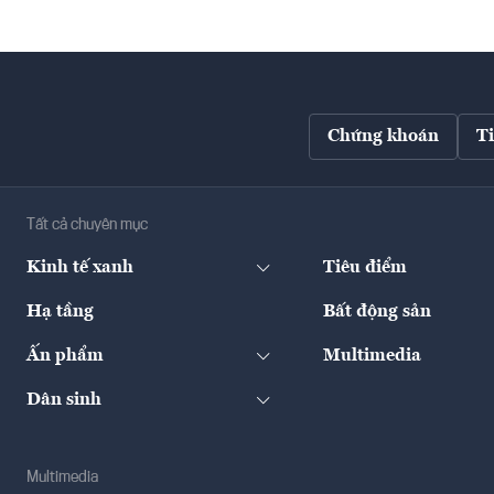
Chứng khoán
T
Tất cả chuyên mục
Kinh tế xanh
Tiêu điểm
Hạ tầng
Bất động sản
Ấn phẩm
Multimedia
Dân sinh
Multimedia