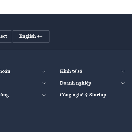
ect
English ++
hoán
Kinh tế số
Doanh nghiệp
Dùng
Công nghệ & Startup