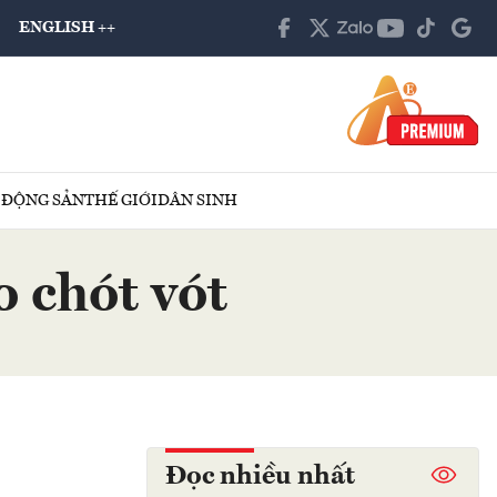
ENGLISH ++
 ĐỘNG SẢN
THẾ GIỚI
DÂN SINH
 chót vót
Đọc nhiều nhất