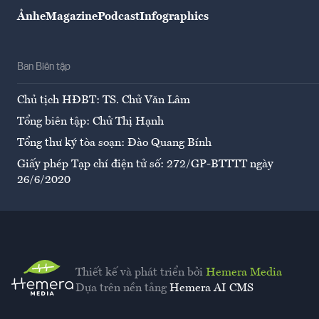
Ảnh
eMagazine
Podcast
Infographics
Ban Biên tập
Chủ tịch HĐBT: TS. Chử Văn Lâm
Tổng biên tập: Chử Thị Hạnh
Tổng thư ký tòa soạn: Đào Quang Bính
Giấy phép Tạp chí điện tử số: 272/GP-BTTTT ngày
26/6/2020
Thiết kế và phát triển bởi
Hemera Media
Dựa trên nền tảng
Hemera AI CMS