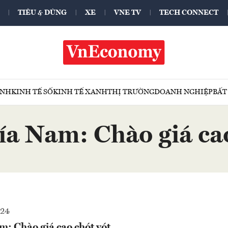
TIÊU & DÙNG
XE
VNE TV
TECH CONNECT
ÍNH
KINH TẾ SỐ
KINH TẾ XANH
THỊ TRƯỜNG
DOANH NGHIỆP
BẤT
ía Nam: Chào giá cao
024
m: Chào giá cao chót vót