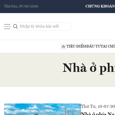
Thứ Sáu, 07/08/2026
CHỨNG KHOÁN
TIÊU ĐIỂM
ĐẦU TƯ
TÀI CH
Nhà ở ph
Thứ Tư, 10-07-2
Nhà ở phía Na