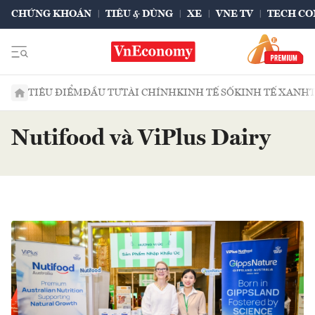
CHỨNG KHOÁN
TIÊU & DÙNG
XE
VNE TV
TECH CO
TIÊU ĐIỂM
ĐẦU TƯ
TÀI CHÍNH
KINH TẾ SỐ
KINH TẾ XANH
Nutifood và ViPlus Dairy