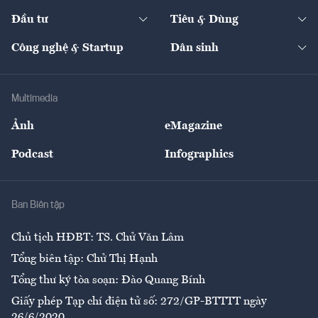
Dự án
Công nghiệp
Chuyển động 24h
Đối thoại
The Guide
Video
Đầu tư
Tiêu & Dùng
Quản trị số
Cafe BĐS
Thị trường
Kinh doanh
Kết nối
Tạp chí kinh tế Việt Nam
eMagazine
Nhà đầu tư
Du lịch
Công nghệ & Startup
Dân sinh
Tư vấn
Nông sản
Doanh nhân
Tư vấn Tiêu & Dùng
Infographics
Hạ tầng
Sức khỏe
Khung pháp lý
Doanh nghiệp
Địa phương
Thị trường
Bảo hiểm
Multimedia
Sự kiện
Nhân lực
Ảnh
eMagazine
Đẹp +
An sinh
Podcast
Infographics
Giải trí
Y tế
Nhà
Ban Biên tập
Ẩm thực
Chủ tịch HĐBT: TS. Chử Văn Lâm
Tổng biên tập: Chử Thị Hạnh
Tổng thư ký tòa soạn: Đào Quang Bính
Giấy phép Tạp chí điện tử số: 272/GP-BTTTT ngày
26/6/2020