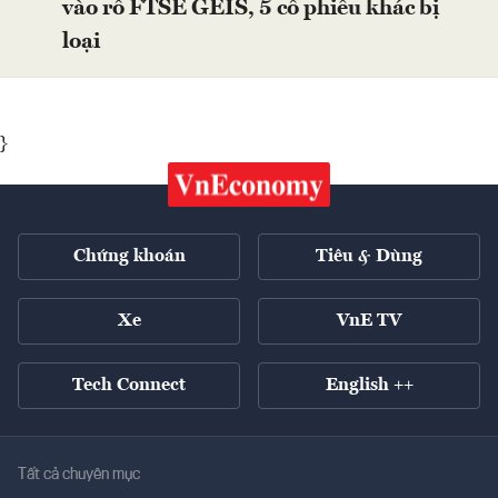
vào rổ FTSE GEIS, 5 cổ phiếu khác bị
loại
}
Chứng khoán
Tiêu & Dùng
Xe
VnE TV
Tech Connect
English ++
Tất cả chuyên mục