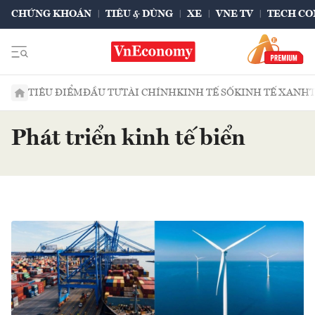
CHỨNG KHOÁN
TIÊU & DÙNG
XE
VNE TV
TECH CO
TIÊU ĐIỂM
ĐẦU TƯ
TÀI CHÍNH
KINH TẾ SỐ
KINH TẾ XANH
Phát triển kinh tế biển