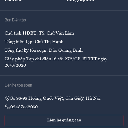
Giải trí
Y tế
Nhà
Ban Biên tập
Ẩm thực
Chủ tịch HĐBT: TS. Chử Văn Lâm
Tổng biên tập: Chử Thị Hạnh
Tổng thư ký tòa soạn: Đào Quang Bính
Giấy phép Tạp chí điện tử số: 272/GP-BTTTT ngày
26/6/2020
Liên hệ tòa soạn
Số 96-98 Hoàng Quốc Việt, Cầu Giấy, Hà Nội
02437552050
Liên hệ quảng cáo