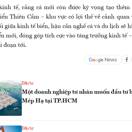
 kinh tế, cảng cá mới còn được kỳ vọng tạo thêm
 biển Thiên Cầm – khu vực có lợi thế về cảnh quan 
ối giữa kinh tế biển, hậu cần nghề cá và du lịch sẽ
ển mới, đóng góp tích cực vào tăng trưởng kinh tế 
i đoạn tới.
Đầu tư
Một doanh nghiệp tư nhân muốn đầu tư b
Mép Hạ tại TP.HCM
Đầu tư