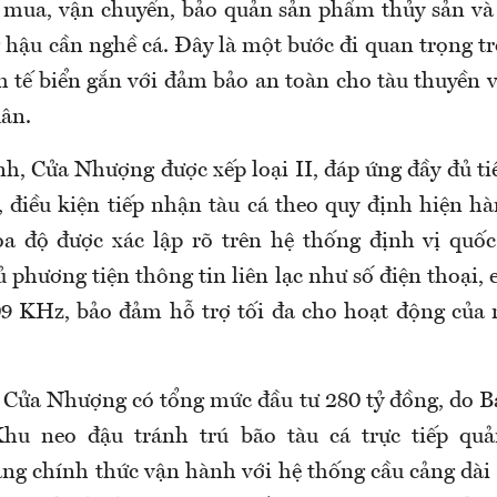
u mua, vận chuyển, bảo quản sản phẩm thủy sản và
 hậu cần nghề cá. Đây là một bước đi quan trọng tr
h tế biển gắn với đảm bảo an toàn cho tàu thuyền 
dân.
nh, Cửa Nhượng được xếp loại II, đáp ứng đầy đủ ti
t, điều kiện tiếp nhận tàu cá theo quy định hiện h
tọa độ được xác lập rõ trên hệ thống định vị quốc
ủ phương tiện thông tin liên lạc như số điện thoại, 
9 KHz, bảo đảm hỗ trợ tối đa cho hoạt động của 
 Cửa Nhượng có tổng mức đầu tư 280 tỷ đồng, do B
hu neo đậu tránh trú bão tàu cá trực tiếp quả
ảng chính thức vận hành với hệ thống cầu cảng dài