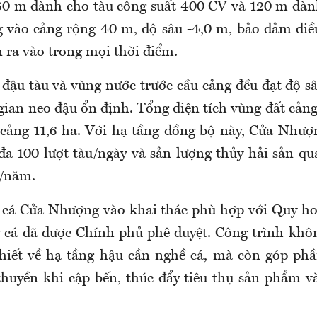
50 m dành cho tàu công suất 400 CV và 120 m dàn
 vào cảng rộng 40 m, độ sâu -4,0 m, bảo đảm điề
 ra vào trong mọi thời điểm.
đậu tàu và vùng nước trước cầu cảng đều đạt độ sâu
gian neo đậu ổn định. Tổng diện tích vùng đất cảng
cảng 11,6 ha. Với hạ tầng đồng bộ này, Cửa Nhượ
 đa 100 lượt tàu/ngày và sản lượng thủy hải sản qu
n/năm.
 cá Cửa Nhượng vào khai thác phù hợp với Quy ho
 cá đã được Chính phủ phê duyệt. Công trình khô
thiết về hạ tầng hậu cần nghề cá, mà còn góp ph
thuyền khi cập bến, thúc đẩy tiêu thụ sản phẩm v