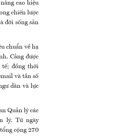
 nâng cao hiệu
ong chiến lược
và đời sống sản
êu chuẩn về hạ
ành. Cảng được
 tế; đồng thời
email và tần số
ngư dân và lực
an Quản lý các
n lý. Từ ngày
 tổng cộng 270