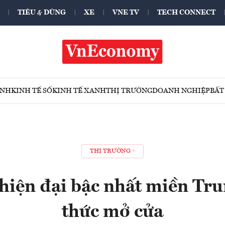
TIÊU & DÙNG
XE
VNE TV
TECH CONNECT
ÍNH
KINH TẾ SỐ
KINH TẾ XANH
THỊ TRƯỜNG
DOANH NGHIỆP
BẤT
THỊ TRƯỜNG
hiện đại bậc nhất miền Tr
thức mở cửa