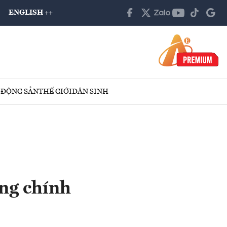
ENGLISH ++
 ĐỘNG SẢN
THẾ GIỚI
DÂN SINH
ung chính