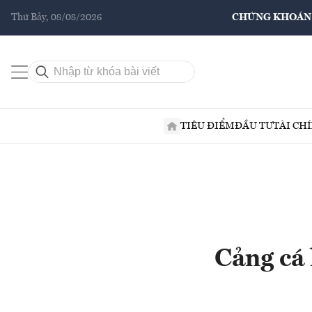
Thứ Bảy, 08/08/2026
CHỨNG KHOÁN
TIÊU ĐIỂM
ĐẦU TƯ
TÀI CH
Cảng cá 