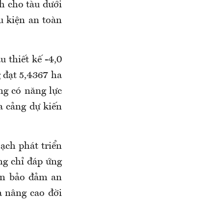
h cho tàu dưới
u kiện an toàn
 thiết kế -4,0
 đạt 5,4367 ha
ng có năng lực
a cảng dự kiến
ạch phát triển
ng chỉ đáp ứng
ần bảo đảm an
à nâng cao đời