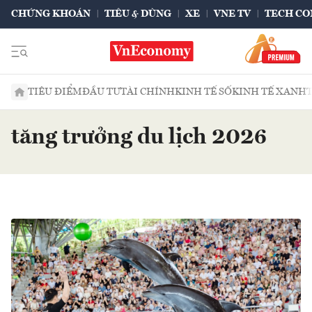
CHỨNG KHOÁN
TIÊU & DÙNG
XE
VNE TV
TECH CO
TIÊU ĐIỂM
ĐẦU TƯ
TÀI CHÍNH
KINH TẾ SỐ
KINH TẾ XANH
tăng trưởng du lịch 2026