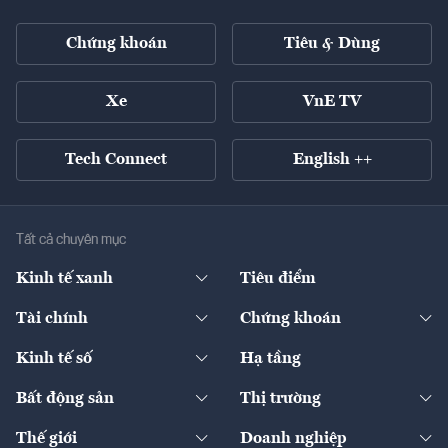
Chứng khoán
Tiêu & Dùng
Xe
VnE TV
Tech Connect
English ++
Tất cả chuyên mục
Kinh tế xanh
Tiêu điểm
Chuyển động xanh
Tài chính
Chứng khoán
Pháp lý
Ngân hàng
Doanh nghiệp niêm yết
Kinh tế số
Hạ tầng
Thương hiệu xanh
Thị trường vốn
Thị trường
Sản phẩm - Thị trường
Bất động sản
Thị trường
Diễn đàn
Thuế
Đầu tư
Tài sản số
Chính sách
Xuất nhập khẩu
Thế giới
Doanh nghiệp