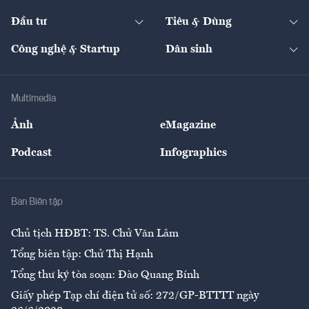
Start-up
Dự án
Công nghiệp
Chuyển động 24h
Đối thoại
The Guide
Video
Đầu tư
Tiêu & Dùng
Quản trị số
Cafe BĐS
Thị trường
Kinh doanh
Kết nối
Tạp chí kinh tế Việt Nam
eMagazine
Nhà đầu tư
Du lịch
Công nghệ & Startup
Dân sinh
Tư vấn
Nông sản
Doanh nhân
Tư vấn Tiêu & Dùng
Infographics
Hạ tầng
Sức khỏe
Khung pháp lý
Doanh nghiệp
Địa phương
Thị trường
Bảo hiểm
Multimedia
Sự kiện
Nhân lực
Ảnh
eMagazine
Đẹp +
An sinh
Podcast
Infographics
Giải trí
Y tế
Nhà
Ban Biên tập
Ẩm thực
Chủ tịch HĐBT: TS. Chử Văn Lâm
Tổng biên tập: Chử Thị Hạnh
Tổng thư ký tòa soạn: Đào Quang Bính
Giấy phép Tạp chí điện tử số: 272/GP-BTTTT ngày