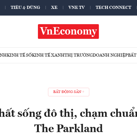
TIÊU & DÙNG
XE
VNE TV
TECH CONNECT
ÍNH
KINH TẾ SỐ
KINH TẾ XANH
THỊ TRƯỜNG
DOANH NGHIỆP
BẤT
BẤT ĐỘNG SẢN
hất sống đô thị, chạm chuẩn
The Parkland