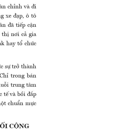
àn chỉnh và đi
g xe đạp, ô tô
ân đã tiếp cận
thị nơi cả gia
ak hay tổ chức
c sự trở thành
 Chỉ trong bán
chuỗi trung tâm
 tế và bồi đắp
 một chuẩn mực
NỐI CỘNG