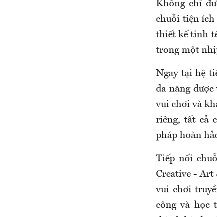
Không chỉ đượ
chuỗi tiện íc
thiết kế tinh 
trong một nhị
Ngay tại hệ t
đa năng được t
vui chơi và kh
riêng, tất cả
pháp hoàn hảo
Tiếp nối chuỗ
Creative - Art
vui chơi tru
công và học 