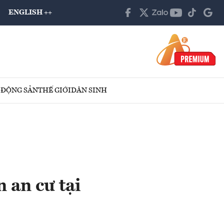
ENGLISH ++
 ĐỘNG SẢN
THẾ GIỚI
DÂN SINH
 an cư tại