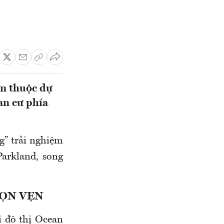
en thuộc dự
an cư phía
g” trải nghiệm
Parkland, song
RỌN VẸN
i đô thị Ocean