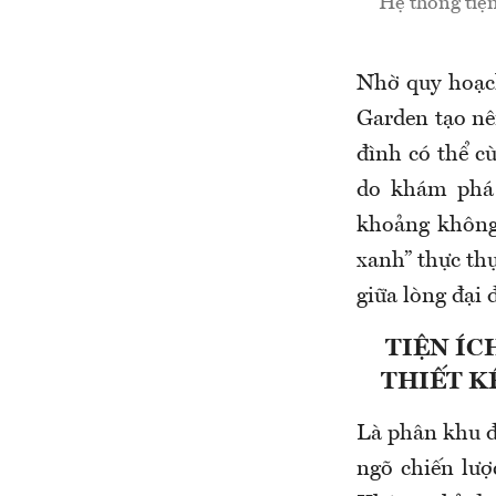
Hệ thống tiện
Nhờ quy hoạc
Garden tạo nên
đình có thể cù
do khám phá 
khoảng không 
xanh” thực th
giữa lòng đại 
TIỆN ÍC
THIẾT K
Là phân khu đ
ngõ chiến lượ