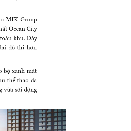
 do MIK Group
nhất Ocean City
 toàn khu. Đây
đại đô thị hơn
ạo bộ xanh mát
hu thể thao đa
g vừa sôi động