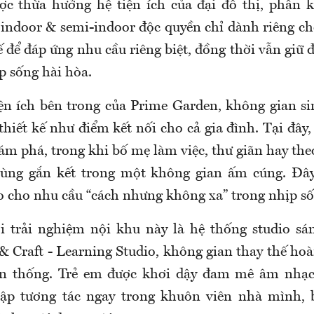
c thừa hưởng hệ tiện ích của đại đô thị, phân 
h indoor & semi-indoor độc quyền chỉ dành riêng ch
tế để đáp ứng nhu cầu riêng biệt, đồng thời vẫn giữ 
p sống hài hòa.
iện ích bên trong của Prime Garden, không gian s
hiết kế như điểm kết nối cho cả gia đình. Tại đây,
ám phá, trong khi bố mẹ làm việc, thư giãn hay the
 cùng gắn kết trong một không gian ấm cúng. Đây
 cho nhu cầu “cách nhưng không xa” trong nhịp số
i trải nghiệm nội khu này là hệ thống studio sá
 & Craft - Learning Studio, không gian thay thế h
yền thống. Trẻ em được khơi dậy đam mê âm nhạc,
tập tương tác ngay trong khuôn viên nhà mình, 