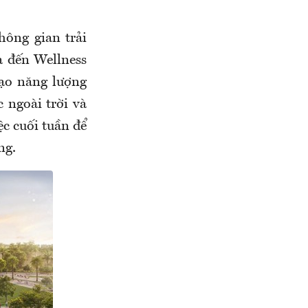
ông gian trải
a đến Wellness
tạo năng lượng
 ngoài trời và
ệc cuối tuần để
ng.