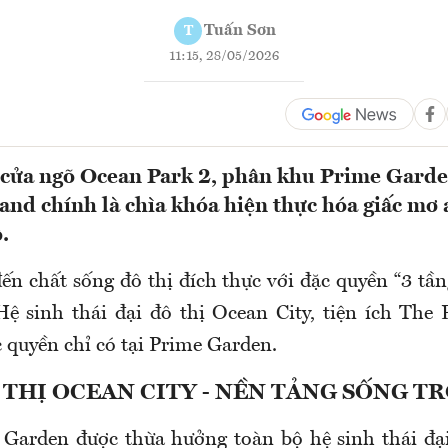
Tuấn Sơn
T
11:15, 28/05/2026
í cửa ngõ Ocean Park 2, phân khu Prime Gard
and chính là chìa khóa hiện thực hóa giấc mơ 
.
n chất sống đô thị đích thực với đặc quyền “3 tần
ệ sinh thái đại đô thị Ocean City, tiện ích The 
 quyền chỉ có tại Prime Garden.
 THỊ OCEAN CITY - NỀN TẢNG SỐNG T
Garden được thừa hưởng toàn bộ hệ sinh thái đạ