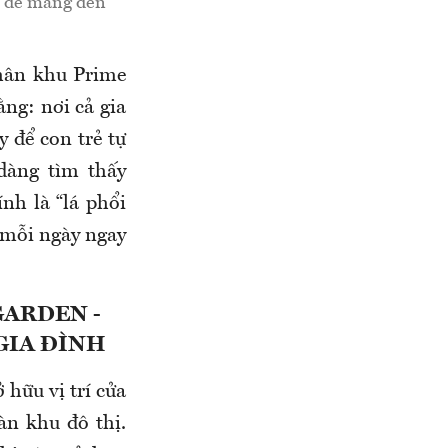
ản để mang đến
hân khu Prime
ằng: nơi cả gia
y để con trẻ tự
dàng tìm thấy
nh là “lá phổi
 mỗi ngày ngay
GARDEN -
GIA ĐÌNH
hữu vị trí cửa
àn khu đô thị.