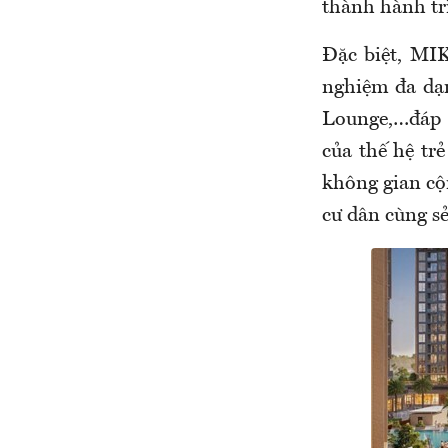
thành hành tr
Đặc biệt, MI
nghiệm đa dạn
Lounge,…đáp ứ
của thế hệ tr
không gian cộn
cư dân cùng s