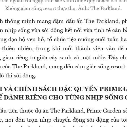
 ích ngoài trời ngập tràn sắc xanh được quy hoạch bài b
không gian sống resort thực thụ. Ảnh: The Parkland.
h thông minh mang đậm dấu ấn The Parkland, p
 nhịp sống vừa sôi động kết nối vừa tinh tế cân b
ng dạo bộ ven hồ, tổ chức tiệc nướng cuối tuần ha
thiên nhiên, trong khi mỗi thành viên vẫn dễ 
gian riêng tư giữa cây xanh và mặt nước. Đây chí
ụ của The Parkland, mang đến cảm giác sống resort
đô thị sôi động.
H VÀ CHÍNH SÁCH ĐẶC QUYỀN PRIME 
Ế DÀNH RIÊNG CHO TỪNG NHỊP SỐNG 
ầu tiên thuộc dự án The Parkland, Prime Garden sở 
c, nơi đón trọn nhịp chuyển động sôi động của to