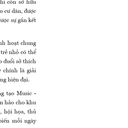
khi còn sở hữu
o cư dân, được
được sự gắn kết
inh hoạt chung
 trẻ nhỏ có thể
o đuổi sở thích
 chính là giải
ng hiện đại.
ng tạo Music -
oàn hảo cho khu
 hội họa, thủ
biến mỗi ngày