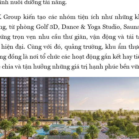
ình nuôi dưỡng tài năng.
K Group kiến tạo các nhóm tiện ích như những kh
g, từ phòng Golf 3D, Dance & Yoga Studio, Saun
ng trọn vẹn nhu cầu thư giãn, vận động và tái 
ẻ hiện đại. Cùng với đó, quảng trường, khu ẩm thực
g đồng là nơi tổ chức các hoạt động gắn kết hay ti
ẻ chia và tận hưởng những giá trị hạnh phúc bền vữ