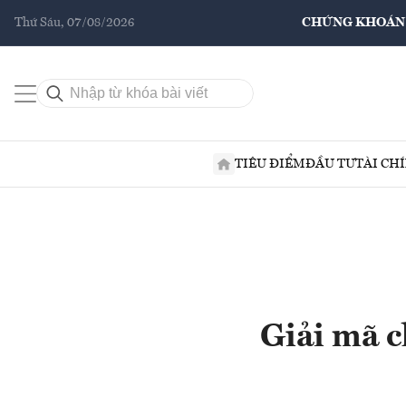
Thứ Sáu, 07/08/2026
CHỨNG KHOÁN
TIÊU ĐIỂM
ĐẦU TƯ
TÀI CH
Giải mã c