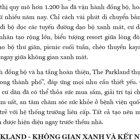
 thị quy mô hơn 1.200 ha đã vận hành đồng bộ, ho
ừ nhiều năm nay. Chỉ cách vài phút di chuyển bằn
đi bộ dọc các tuyến đường dạo bộ xanh mát, cư d
nhân tạo rộng lớn, biểu tượng resort giữa lòng đô 
ạo bộ thư giãn, picnic cuối tuần, chèo thuyền kay
i ngay giữa không gian xanh mát.
 đồng bộ và hạ tầng hoàn thiện, The Parkland thự
ong thành phố”, đáp ứng mọi nhu cầu thiết yếu.
 cư dân đã có thể thỏa sức mua sắm, giải trí tại 
m uất, an tâm chăm sóc sức khỏe ở bệnh viện quốc
 trẻ với hệ thống trường liên cấp. Tất cả tạo nên
n được hiện diện ngay trước thềm nhà.
KLAND - KHÔNG GIAN XANH VÀ KẾT 