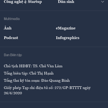
Công nghệ & Startup
Dân sinh
Tư vấn
Nông sản
Doanh nhân
Tư vấn Tiêu & Dùng
Infographics
Hạ tầng
Sức khỏe
Khung pháp lý
Doanh nghiệp
Địa phương
Thị trường
Bảo hiểm
Multimedia
Sự kiện
Nhân lực
Ảnh
eMagazine
Đẹp +
An sinh
Podcast
Infographics
Giải trí
Y tế
Nhà
Ban Biên tập
Ẩm thực
Chủ tịch HĐBT: TS. Chử Văn Lâm
Tổng biên tập: Chử Thị Hạnh
Tổng thư ký tòa soạn: Đào Quang Bính
Giấy phép Tạp chí điện tử số: 272/GP-BTTTT ngày
26/6/2020