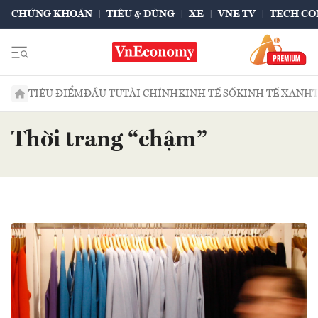
CHỨNG KHOÁN
TIÊU & DÙNG
XE
VNE TV
TECH CO
TIÊU ĐIỂM
ĐẦU TƯ
TÀI CHÍNH
KINH TẾ SỐ
KINH TẾ XANH
Thời trang “chậm”