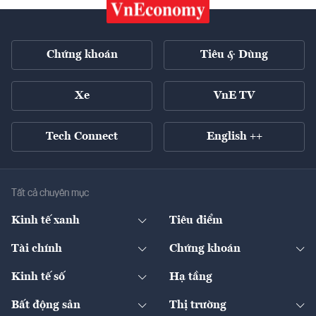
Chứng khoán
Tiêu & Dùng
Xe
VnE TV
Tech Connect
English ++
Tất cả chuyên mục
Kinh tế xanh
Tiêu điểm
Chuyển động xanh
Tài chính
Chứng khoán
Pháp lý
Ngân hàng
Doanh nghiệp niêm yết
Kinh tế số
Hạ tầng
Thương hiệu xanh
Thị trường vốn
Thị trường
Sản phẩm - Thị trường
Bất động sản
Thị trường
Diễn đàn