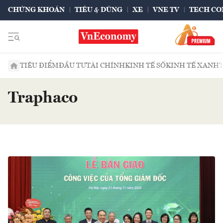
CHỨNG KHOÁN
TIÊU & DÙNG
XE
VNE TV
TECH CO
TIÊU ĐIỂM
ĐẦU TƯ
TÀI CHÍNH
KINH TẾ SỐ
KINH TẾ XANH
Traphaco