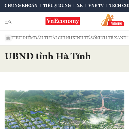
CHỨNG KHOÁN
TIÊU & DÙNG
XE
VNE TV
TECH CO
TIÊU ĐIỂM
ĐẦU TƯ
TÀI CHÍNH
KINH TẾ SỐ
KINH TẾ XANH
UBND tỉnh Hà Tĩnh