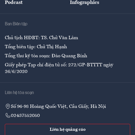
Podcast
Infographics
Giải trí
Y tế
Nhà
Ban Biên tập
Ẩm thực
Chủ tịch HĐBT: TS. Chử Văn Lâm
Tổng biên tập: Chử Thị Hạnh
Tổng thư ký tòa soạn: Đào Quang Bính
Giấy phép Tạp chí điện tử số: 272/GP-BTTTT ngày
26/6/2020
Liên hệ tòa soạn
Số 96-98 Hoàng Quốc Việt, Cầu Giấy, Hà Nội
02437552050
Liên hệ quảng cáo