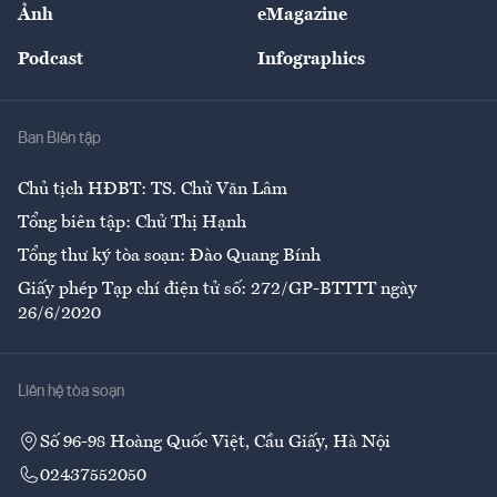
Nhân lực
Ảnh
eMagazine
Đẹp +
An sinh
Podcast
Infographics
Giải trí
Y tế
Nhà
Ban Biên tập
Ẩm thực
Chủ tịch HĐBT: TS. Chử Văn Lâm
Tổng biên tập: Chử Thị Hạnh
Tổng thư ký tòa soạn: Đào Quang Bính
Giấy phép Tạp chí điện tử số: 272/GP-BTTTT ngày
26/6/2020
Liên hệ tòa soạn
Số 96-98 Hoàng Quốc Việt, Cầu Giấy, Hà Nội
02437552050