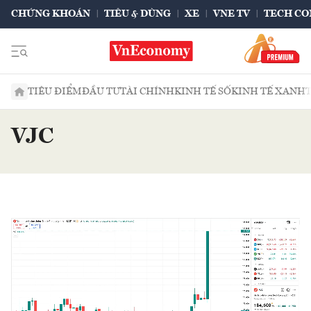
CHỨNG KHOÁN
TIÊU & DÙNG
XE
VNE TV
TECH CO
TIÊU ĐIỂM
ĐẦU TƯ
TÀI CHÍNH
KINH TẾ SỐ
KINH TẾ XANH
VJC